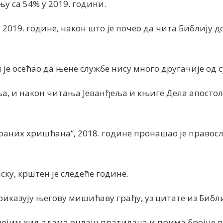
у са 54% у 2019. години.
2019. године, након што је почео да чита Библију д
је осећао да њене службе нису много другачије од 
ња, и након читања Јеванђеља и књиге Дела апостолс
раних хришћана“, 2018. године пронашао је правосл
ску, крштен је следеће године.
риказују његову мишићаву грађу, уз цитате из Библи
својим хиљадама онлајн пратилаца и прима бројне 