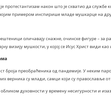
е протестантизам након што је схватио да службе ко
н својим примером инспирише младе мушкарце на д
штеници оличавају снажне, очинске фигуре – за ра
ајну визију мушкости, у којој се Исус Христ види к
ама
броја преобраћеника од пандемије. У неким парохи
х верника су млади, самци који су православље о
обликом духовности у времену несигурности и изазо