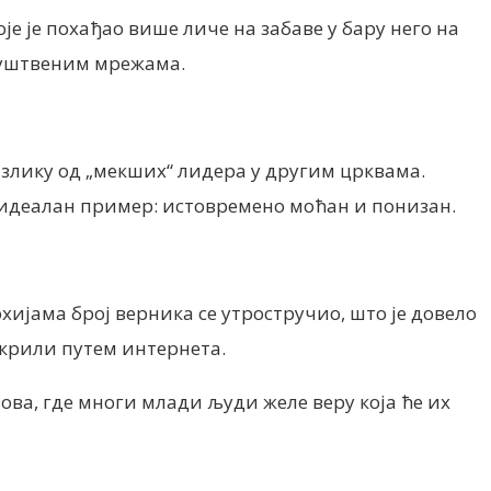
је је похађао више личе на забаве у бару него на
руштвеним мрежама.
злику од „мекших“ лидера у другим црквама.
ао идеалан пример: истовремено моћан и понизан.
јама број верника се утростручио, што је довело
ткрили путем интернета.
ва, где многи млади људи желе веру која ће их