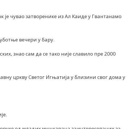
ок је чувао затворенике из Ал Каиде у Гвантанамо
суботње вечери у бару.
ких, знао сам да се тако није славило пре 2000
авну цркву Светог Игњатија у близини свог дома у
је.
поруке од младих мушкараца заинтересованих за