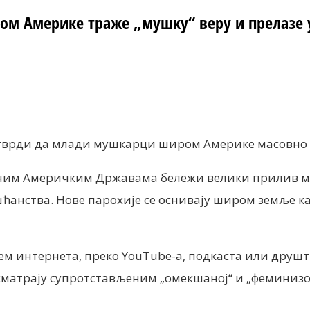
м Америке траже „мушку“ веру и прелазе 
nt
ем тврди да млади мушкарци широм Америке масовно
еним Америчким Државама бележи велики прилив мл
анства. Нове парохије се оснивају широм земље как
ем интернета, преко YouTube-а, подкаста или друш
е сматрају супротстављеним „омекшаној“ и „фемини