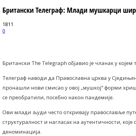
Британски Телеграф: Млади мушкарци широ
1811
0
Facebook
X
ReddIt
Email
Pri
Британски The Telegraph објавио је чланак у кој
Телеграф наводи да Православна црква у Сједињ
пронашли нови смисао у овој „мушкој“ форми хришћ
се преобратили, посебно након пандемије.
Ови млади људи често откривају православље пут
структуралност и нагласак на аутентичности, кој
деноминација.