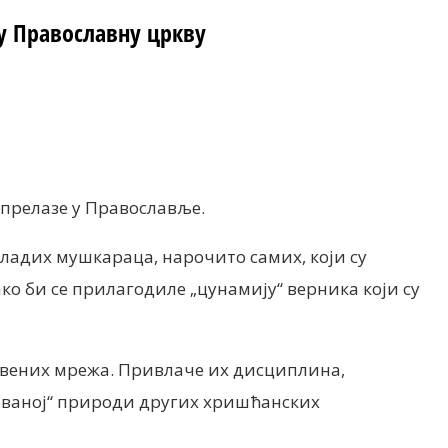
у Православну цркву
 прелазе у Православље.
адих мушкараца, нарочито самих, који су
о би се прилагодиле „цунамију“ верника који су
твених мрежа. Привлаче их дисциплина,
зованој“ природи других хришћанских