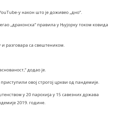
YouTube-у након што је доживео „дно“.
збегао „драконска“ правила у Њујорку током ковида
у и разговара са свештеником.
снованост,“ додао је.
у приступили овој строгој цркви од пандемије.
штенством у 20 парохија у 15 савезних држава
ндемије 2019. године.