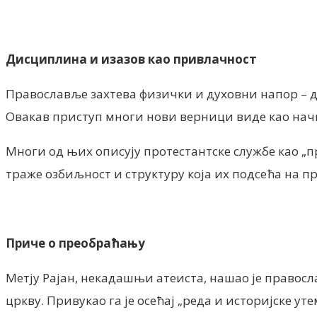
Дисциплина и изазов као привлачност
Православље захтева физички и духовни напор – ду
Овакав приступ многи нови верници виде као начи
Многи од њих описују протестантске службе као „п
траже озбиљност и структуру која их подсећа на п
Приче о преобраћању
Метју Рајан, некадашњи атеиста, нашао је правосл
цркву. Привукао га је осећај „реда и историјске ут