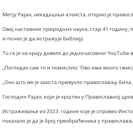
Метју Рајан, некадашњи атеиста, открио је правосл
Овај наставник природних наука, стар 41 годину, п
и почео је да истражује Библију.
То га је на крају довело до једночасовног YouTube
„Погледао сам то и помислио: ‘Ово има много смисла
„Оно што ме је заиста привукло православљу била ј
Господин Рајан, који је крштен у Православној црк
Истраживање из 2023. године које је спровео Инст
показало је да је број преобраћеника у православљ