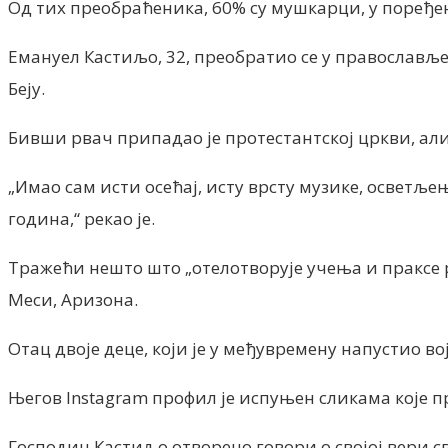
Од тих преобраћеника, 60% су мушкарци, у поређењ
Емануел Кастиљо, 32, преобратио се у православље 
Беју.
Бивши рвач припадао је протестантској цркви, али 
„Имао сам исти осећај, исту врсту музике, осветље
година,“ рекао је.
Тражећи нешто што „отелотворује учења и праксе 
Меси, Аризона.
Отац двоје деце, који је у међувремену напустио вој
Његов Instagram профил је испуњен сликама које п
Господин Кастиљо отворено говори о својој вери 