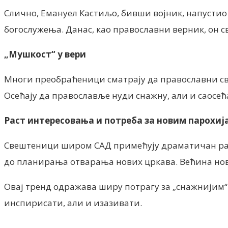
Слично, Емануел Кастиљо, бивши војник, напустио ј
богослужења. Данас, као православни верник, о
„Мушкост“ у вери
Многи преобраћеници сматрају да православни све
Осећају да православље нуди снажну, али и саосећ
Раст интересовања и потреба за новим парохиј
Свештеници широм САД примећују драматичан раст 
до планирања отварања нових цркава. Већина нови
Овај тренд одражава ширу потрагу за „снажнијим“ 
инспирисати, али и изазивати.