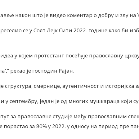
авље након што је видео коментар о добру и злу на 
реселио се у Солт Лејк Сити 2022. године како би и
 видеа у којем протестант посећује православну цркв
’,“ рекао је господин Рајан.
е структура, смернице, аутентичност и историјска за
ви у септембру, један је од многих мушкараца који с
итут за православне студије међу православним све
е порастао за 80% у 2022. у односу на период пре па