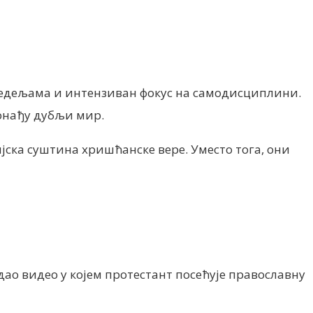
у недељама и интензиван фокус на самодисциплини.
ронађу дубљи мир.
ијска суштина хришћанске вере. Уместо тога, они
дао видео у којем протестант посећује православну