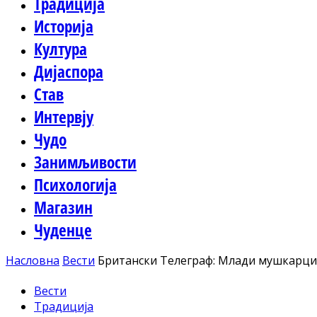
Традиција
Историја
Култура
Дијаспора
Став
Интервју
Чудо
Занимљивости
Психологија
Магазин
Чуденце
Насловна
Вести
Британски Телеграф: Млади мушкарци 
Вести
Традиција