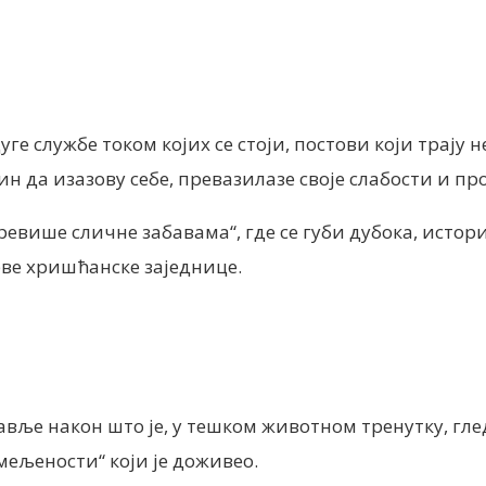
ге службе током којих се стоји, постови који трај
н да изазову себе, превазилазе своје слабости и п
ревише сличне забавама“, где се губи дубока, истор
рве хришћанске заједнице.
авље након што је, у тешком животном тренутку, гле
емељености“ који је доживео.