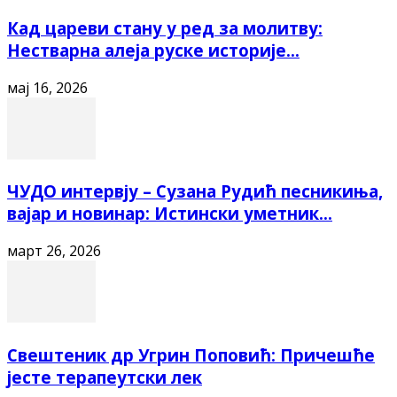
Кад цареви стану у ред за молитву:
Нестварна алеја руске историје...
мај 16, 2026
ЧУДО интервју – Сузана Рудић песникиња,
вајар и новинар: Истински уметник...
март 26, 2026
Свештеник др Угрин Поповић: Причешће
јесте терапеутски лек