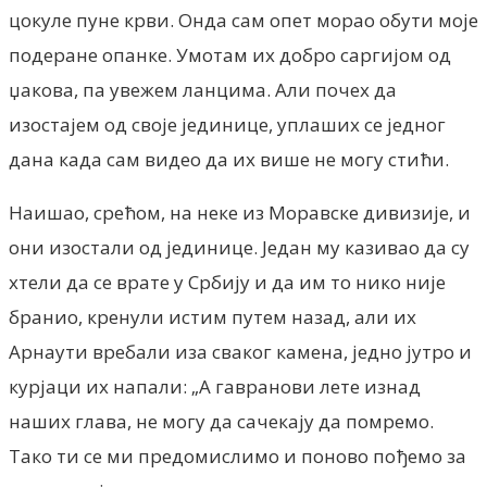
цокуле пуне крви. Онда сам опет морао обути моје
подеране опанке. Умотам их добро саргијом од
џакова, па увежем ланцима. Али почех да
изостајем од своје јединице, уплаших се једног
дана када сам видео да их више не могу стићи.
Наишао, срећом, на неке из Моравске дивизије, и
они изостали од јединице. Један му казивао да су
хтели да се врате у Србију и да им то нико није
бранио, кренули истим путем назад, али их
Арнаути вребали иза сваког камена, једно јутро и
курјаци их напали: „А гавранови лете изнад
наших глава, не могу да сачекају да помремо.
Тако ти се ми предомислимо и поново пођемо за