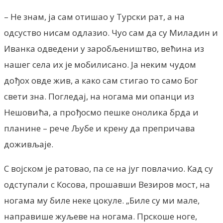
– Не знам, ја сам отишао у Турски рат, а на
одсуство нисам одлазио. Чуо сам да су Миладин и
Иванка одведени у заробљеништво, већина из
нашег села их је мобилисано. Ја неким чудом
дођох овде жив, а како сам стигао то само Бог
свети зна. Погледај, на ногама ми опанци из
Нешовића, а прођосмо пешке онолика брда и
планине – рече Љубе и крену да препричава
доживљаје.
С војском је ратовао, па се на југ повлачио. Кад су
одступали с Косова, прошавши Везиров мост, на
ногама му биле неке цокуле. „Биле су ми мале,
направише жуљеве на ногама. Прскоше ноге,