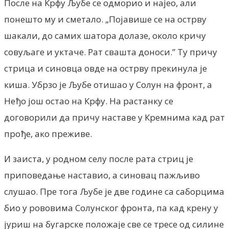
После на Крфу Љубе се одморио и најео, али
понешто му и сметало. „Појавише се на острву
шакали, до самих шатора долазе, около кричу
совуљаге и уктаче. Рат свашта доноси.” Ту причу
стрица и синовца овде на острву прекинула је
киша. Убрзо је Љубе отишао у Солун на фронт, а
Неђо још остао на Крфу. На растанку се
договорили да причу наставе у Кремнима кад рат
прође, ако преживе.
И заиста, у родном селу после рата стриц је
приповедање наставио, а синовац пажљиво
слушао. Пре тога Љубе је две године са саборцима
био у рововима Солунског фронта, па кад крену у
јуриш на бугарске положаје све се тресе од силине