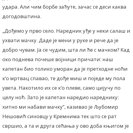
удара. Али чим борбе заћуте, зачас се деси каква
догодовштина.
„Дођемо у прво село. Наредник уђе у неки салаш и
ухвати мачку. Даде је мени у руке и рече да је
добро чувам. Ја се чудим, шта ли ће с мачком? Кад
око поднева почеше војници причати: наш
капетан био толико уморан да је претходне ноћи
к’о мртвац спавао, те дође миш и поједе му пола
увета. Накотило их се к’о плеве, само цијучу по
целу ноћ. Зато је капетан наредио нареднику:
хитно ми набави мачку”, казивао је Љубомир
Нешовић синовцу у Кремнима тек што се рат
свршио, а та и друга сећања у ово доба књигом је