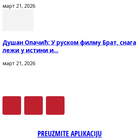
март 21, 2026
Душан Опачић: У руском филму Брат, снага
лежи у истини и...
март 21, 2026
PREUZMITE APLIKACIJU