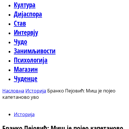
Култура
Дијаспора
Став
Интервју
Чудо
Занимљивости
Психологија
Магазин
Чуденце
Насловна
Историја
Бранко Пејовић: Миш је појео
капетаново уво
Историја
Бранко Пејовић: Миш је појео капетаново