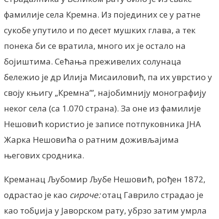
фамилије села Кремна. Из појединих се у ратне
сукобе упутило и по десет мушких глава, а тек
понека би се вратила, много их је остало на
бојиштима. Сећања преживелих солунаца
бележио је др Илија Мисаиловић, па их уврстио у
своју књигу „Кремна’”, најобимнију монографију
неког села (са 1.070 страна). За оне из фамилије
Нешовић користио је записе потпуковника ЈНА
Жарка Нешовића о ратним доживљајима
његових сродника.
Креманац Љубомир Љубе Нешовић, рођен 1872,
одрастао је као
сироче:
отац Гаврило страдао је
као тобџија у Јаворском рату, убрзо затим умрла