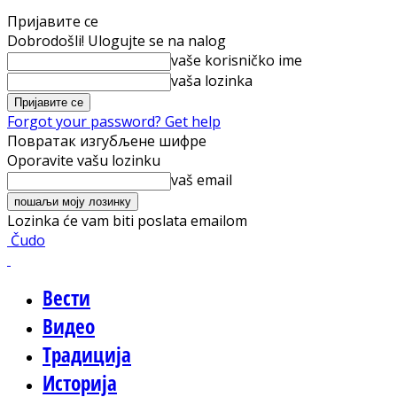
Пријавите се
Dobrodošli! Ulogujte se na nalog
vaše korisničko ime
vaša lozinka
Forgot your password? Get help
Повратак изгубљене шифре
Oporavite vašu lozinku
vaš email
Lozinka će vam biti poslata emailom
Čudo
Вести
Видео
Традиција
Историја