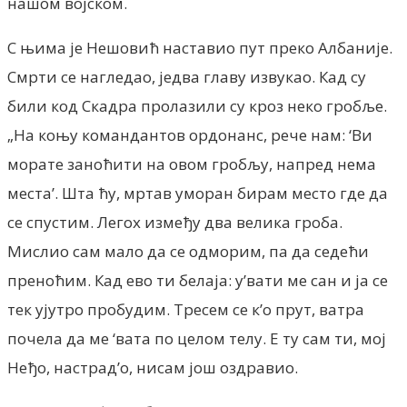
нашом војском.
С њима је Нешовић наставио пут преко Албаније.
Смрти се нагледао, једва главу извукао. Кад су
били код Скадра пролазили су кроз неко гробље.
„На коњу командантов ордонанс, рече нам: ‘Ви
морате заноћити на овом гробљу, напред нема
места’. Шта ћу, мртав уморан бирам место где да
се спустим. Легох између два велика гроба.
Мислио сам мало да се одморим, па да седећи
преноћим. Кад ево ти белаја: у’вати ме сан и ја се
тек ујутро пробудим. Тресем се к’о прут, ватра
почела да ме ‘вата по целом телу. Е ту сам ти, мој
Неђо, настрад’о, нисам још оздравио.