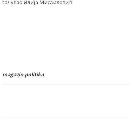
сачувао Илија Мисаиловић.
magazin.politika
Facebook
X
ReddIt
Email
Pri