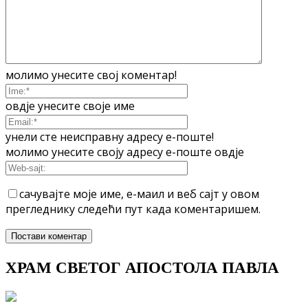
молимо унесите свој коментар!
овдје унесите своје име
унели сте неисправну адресу е-поште!
молимо унесите своју адресу е-поште овдје
сачувајте моје име, е-маил и веб сајт у овом
прегледнику следећи пут када коментаришем.
ХРАМ СВЕТОГ АПОСТОЛА ПАВЛА