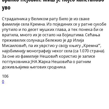
уво
Страдалника у Великом рату било је из сваке
фамилије села Кремна. Из појединих се у ратне сукобе
упутило и по десет мушких глава, а тек понека би се
вратила, много их је остало на бојиштима. Сећања
преживелих солунаца бележио је др Илија
Мисаиловић, па их уврстио у своју књигу „Кремна’”,
најобимнију монографију неког села (са 1.070 страна).
За оне из фамилије Нешовић користио је записе
потпуковника ЈНА Жарка Нешовића о ратним
доживљајима његових сродника.
106
0