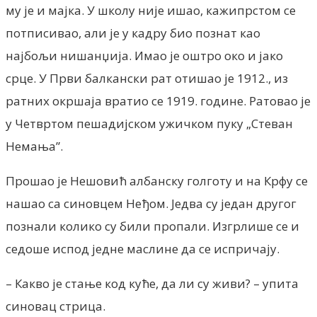
му је и мајка. У школу није ишао, кажипрстом се
потписивао, али је у кадру био познат као
најбољи нишанџија. Имао је оштро око и јако
срце. У Први балкански рат отишао је 1912., из
ратних окршаја вратио се 1919. године. Ратовао је
у Четвртом пешадијском ужичком пуку „Стеван
Немања”.
Прошао је Нешовић албанску голготу и на Крфу се
нашао са синовцем Неђом. Једва су један другог
познали колико су били пропали. Изгрлише се и
седоше испод једне маслине да се испричају.
– Какво је стање код куће, да ли су живи? – упита
синовац стрица.