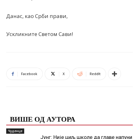
Данас, као Срби прави,
Ускликните Светом Сави!
Facebook
X
ReddIt
ПОВЕЗАНЕ ОБЈАВЕ
ВИШЕ ОД АУТОРА
Чуденце
Јунг: Није циљ школе да главе напуни