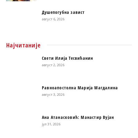
Душепогубна завист
август 6, 2026
Најчитаније
Свети Илија Тесвићанин
август 2, 2026
Равноапостолна Марија Магдалина
август 3, 2026
Ана Атанасковић: Манастир Вујан
јул 31, 2026