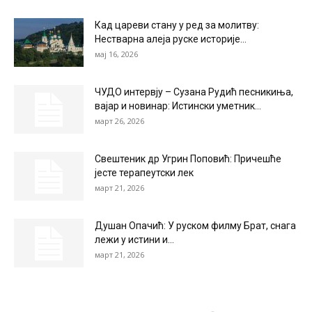
Кад цареви стану у ред за молитву:
Нестварна алеја руске историје...
мај 16, 2026
ЧУДО интервју – Сузана Рудић песникиња,
вајар и новинар: Истински уметник...
март 26, 2026
Свештеник др Угрин Поповић: Причешће
јесте терапеутски лек
март 21, 2026
Душан Опачић: У руском филму Брат, снага
лежи у истини и...
март 21, 2026