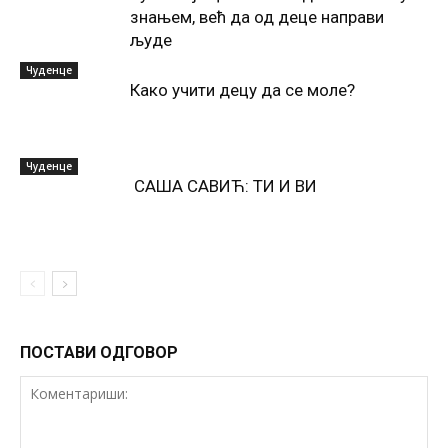
знањем, већ да од деце направи
људе
Чуденце
Како учити децу да се моле?
Чуденце
САША САВИЋ: ТИ И ВИ
ПОСТАВИ ОДГОВОР