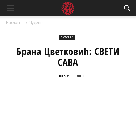
Насловна
Чуденце
Чуденце
Брана Цветковић: СВЕТИ
САВА
995
0