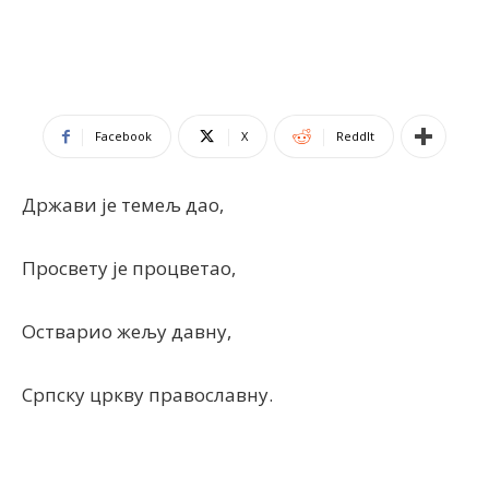
Facebook
X
ReddIt
Држави је темељ дао,
Просвету је процветао,
Остварио жељу давну,
Српску цркву православну.