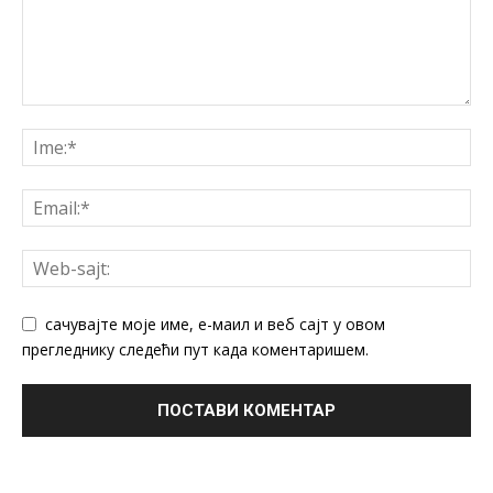
сачувајте моје име, е-маил и веб сајт у овом
прегледнику следећи пут када коментаришем.