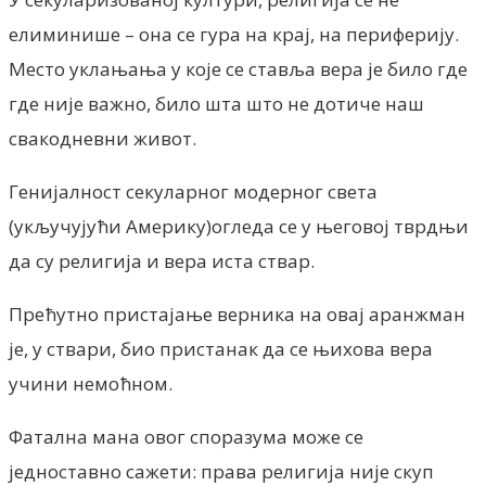
елиминише – она се гура на крај, на периферију.
Место уклањања у које се ставља вера је било где
где није важно, било шта што не дотиче наш
свакодневни живот.
Генијалност секуларног модерног света
(укључујући Америку)огледа се у његовој тврдњи
да су религија и вера иста ствар.
Прећутно пристајање верника на овај аранжман
је, у ствари, био пристанак да се њихова вера
учини немоћном.
Фатална мана овог споразума може се
једноставно сажети: права религија није скуп