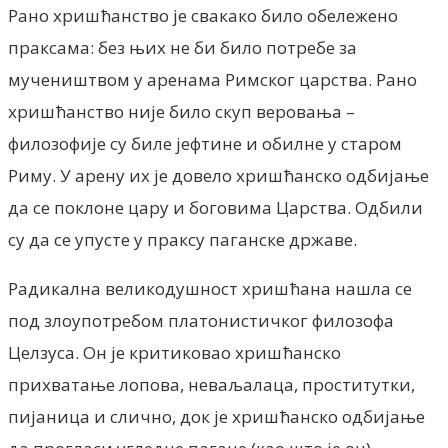
Рано хришћанство је свакако било обележено
праксама: без њих не би било потребе за
мучеништвом у аренама Римског царства. Рано
хришћанство није било скуп веровања –
филозофије су биле јефтине и обилне у старом
Риму. У арену их је довело хришћанско одбијање
да се поклоне цару и боговима Царства. Одбили
су да се упусте у праксу паганске државе.
Радикална великодушност хришћана нашла се
под злоупотребом платонистичког филозофа
Целзуса. Он је критиковао хришћанско
прихватање лопова, неваљалаца, проститутки,
пијаница и слично, док је хришћанско одбијање