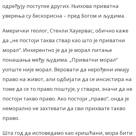
одређују поступке других. Њихова приватна
уверења су бескорисна – пред Богом и људима.
Амерички теолог, Стенли Хауервас, обично каже
да „не постоји таква ствар као што је приватни
морал“. Инхерентно је да је морал питање
понашања међу људима. „Приватни морал“
уопште није морал. Веровати да нерођени имају
право на живот, али одбијати да се инсистира на
томе да се то право поштује, у ствари, значи да не
постоји такво право. Ако постоји „право“, онда је
неморално не захтевати да сви прихвате такво
право.
Шта год да исповедамо као хришћани, мора бити