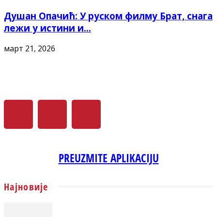
Душан Опачић: У руском филму Брат, снага
лежи у истини и...
март 21, 2026
PREUZMITE APLIKACIJU
Најновије