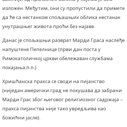
изложен. Међутим, они су пропустили да примете
да ће са нестанком спољашњих облика нестанак
унутрашњег живота проћи без најаве.
Данас је спољашњи разврат Марди Граса наслеђе
напуштене Пепелнице (први дан поста у
Римокатоличкој цркви обележаван службама
покајања;п.п.).
Хришћанска пракса се своди на пијанство
(ниједан амерички град не покушава да забрани
Марди Грас због његовог религиозног садржаја –
пракса пијанства није тако увредљива као
божићни јасле).