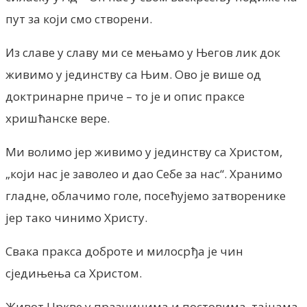
пут за који смо створени.
Из славе у славу ми се мењамо у Његов лик док
живимо у јединству са Њим. Ово је више од
доктринарне приче – то је и опис праксе
хришћанске вере.
Ми волимо јер живимо у јединству са Христом,
„који нас је заволео и дао Себе за нас“. Хранимо
гладне, облачимо голе, посећујемо затворенике
јер тако чинимо Христу.
Свака пракса доброте и милосрђа је чин
сједињења са Христом.
Живот Цркве у празницима и постовима, тајнама