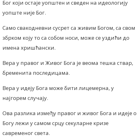
Бог који остаје уопштен и сведен на идеологију
уопште није Бог.
Само свакодневни сусрет са живим Богом, са свом
збрком коју то са собом носи, може се уздићи до
имена хришћански.
Вера у правог и Живог Бога је веома тешка ствар,
бременита последицама.
Вера у идеју Бога може бити лицемерна, у
најгорем случају.
Ова разлика између правог и живог Бога и идеје о
Богу лежи у самом срцу секуларне кризе
савременог света.