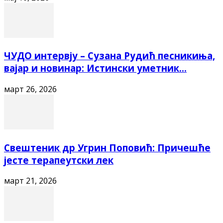
ЧУДО интервју – Сузана Рудић песникиња,
вајар и новинар: Истински уметник...
март 26, 2026
Свештеник др Угрин Поповић: Причешће
јесте терапеутски лек
март 21, 2026