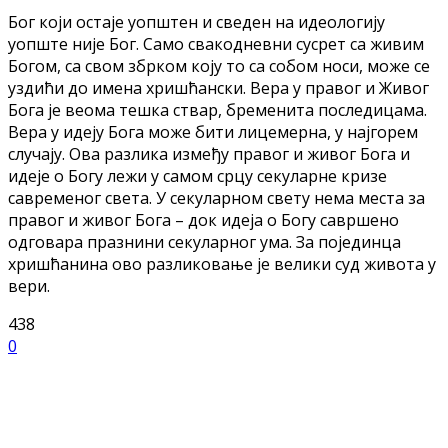
Бог који остаје уопштен и сведен на идеологију
уопште није Бог. Само свакодневни сусрет са живим
Богом, са свом збрком коју то са собом носи, може се
уздићи до имена хришћански. Вера у правог и Живог
Бога је веома тешка ствар, бременита последицама.
Вера у идеју Бога може бити лицемерна, у најгорем
случају. Ова разлика између правог и живог Бога и
идеје о Богу лежи у самом срцу секуларне кризе
савременог света. У секуларном свету нема места за
правог и живог Бога – док идеја о Богу савршено
одговара празнини секуларног ума. За појединца
хришћанина ово разликовање је велики суд живота у
вери.
438
0