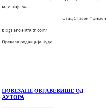
који није Бог.
Отац Стивен Фримен
blogs.ancientfaith.com/
Превела редакција Чудо
Facebook
X
ReddIt
Email
Pri
ПОВЕЗАНЕ ОБЈАВЕ
ВИШЕ ОД
АУТОРА