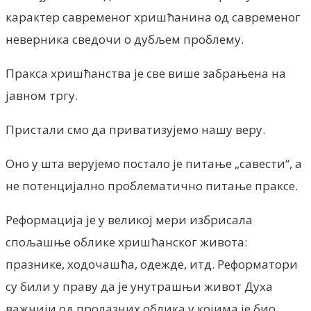
карактер савременог хришћанина од савременог
неверника сведочи о дубљем проблему.
Пракса хришћанства је све више забрањена на
јавном тргу.
Пристали смо да приватизујемо нашу веру.
Оно у шта верујемо постало је питање „савести“, а
не потенцијално проблематично питање праксе.
Реформација је у великој мери избрисала
спољашње облике хришћанског живота:
празнике, ходочашћа, одежде, итд. Реформатори
су били у праву да је унутрашњи живот Духа
важнији од пролазних облика у којима је био