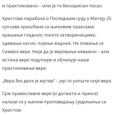
и практиковано – или је то бескорисан посао.
Христова парабола о Последњем суду у Матеју 25
суочава хришћане са њиховим праксама:
храњење гладних; посете затвореницима;
одевање нагих
; појење жедних. Не помиње се
Символ вере. Није да је веровање неважно – али
истина вере подупире и обликује наше
практиковање вере.
„Вера без дела је мртва“ – јер то уопште није вера.
Срж православне вере (и догмата и праксе)
налази се у њеном проповедању сједињења са
Христом.