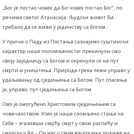
„Бог је постао човек да би човек постао Бог“, по
речима светог Атанасија. Људски живот би
требало да се живи у јединству са Богом.
У причи о Паду из Постања сазнајемо суштински
карактер наше поломљености: прекинули смо
своју заједницу са Богом и окренули се на пут
смрти и уништења. Природа греха лежи управо у
удаљавању од сједињења са Богом. Пут спасења
је, управо, пут сједињења са Богом.
Ово је омогућено Христовим сједињењем са
човечанством. Узео је наше сломљено стање на
Себе – згазивши смрћу смрт у свом распећу и
силаску у Ад – Он нас у свом васкрсењу подиже на