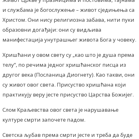
и службама је богослужење – живот сједињења са
Христом. Они нису религиозна забава, нити пуки
образовни догађаји: они су видљива
манифестација унутрашњег живота Бога у човеку.
Хришћани у овом свету су „као што је душа према
телу“, по речима једног хришћанског писца из
другог века (Посланица Диогнету). Као такви, они
су живот овог света. Присуство хришћана који
практикују веру јесте присуство Царства Божијег.
Слом Краљевства овог света је нарушавање
културе смрти започете падом.
Светска љубав према смрти јесте и треба да буде