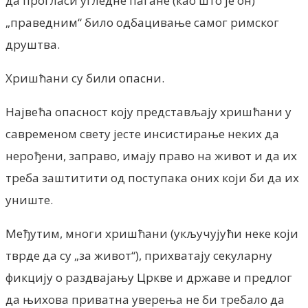
да прогласи угледне пагане (као што је он)
„праведним“ било одбацивање самог римског
друштва.
Хришћани су били опасни.
Највећа опасност коју представљају хришћани у
савременом свету јесте инсистирање неких да
нерођени, заправо, имају право на живот и да их
треба заштитити од поступака оних који би да их
униште.
Међутим, многи хришћани (укључујући неке који
тврде да су „за живот“), прихватају секуларну
фикцију о раздвајању Цркве и државе и предлог
да њихова приватна уверења не би требало да