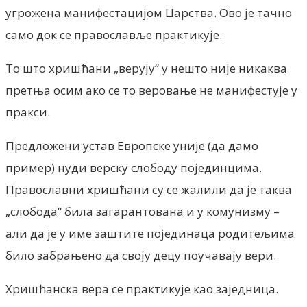
угрожена манифестацијом Царства. Ово је тачно
само док се православље практикује.
То што хришћани „верују“ у нешто није никаква
претња осим ако се то веровање не манифестује у
пракси.
Предложени устав Европске уније (да дамо
пример) нуди верску слободу појединцима.
Православни хришћани су се жалили да је таква
„слобода“ била загарантована и у комунизму –
али да је у име заштите појединаца родитељима
било забрањено да своју децу поучавају вери.
Хришћанска вера се практикује као заједница.