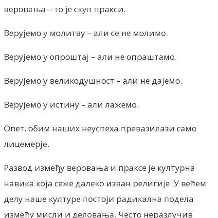
веровања – то је скуп пракси.
Верујемо у молитву – али се не молимо.
Верујемо у опроштај – али не опраштамо.
Верујемо у великодушност – али не дајемо.
Верујемо у истину – али лажемо.
Опет, обим наших неуспеха превазилази само
лицемерје.
Развод између веровања и праксе је културна
навика која сеже далеко изван религије. У већем
делу наше културе постоји радикална подела
између мисли и деловања. Често неразлучив