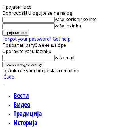
Пријавите се
Dobrodošli! Ulogujte se na nalog
vaše korisničko ime
vaša lozinka
Forgot your password? Get help
Повратак изгубљене шифре
Oporavite vašu lozinku
vaš email
Lozinka će vam biti poslata emailom
Čudo
Вести
Видео
Традиција
Историја