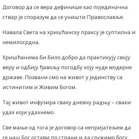
Договор да се вера дефинише као појединачна
ствар је споразум да се уништи Православље.
Навала Света на хришћанску праксу је суптилна и
немилосрдна.
Хришћанима би било добро да практикују своју
веру и одбију ђавољу погодбу коју нуде модерне
државе. Позвани смо на живот у јединству са
истинитим и Живим Богом.
Тај живот инфузира сваку дневну радњу – сваки
удах који удахнемо.
Све мање од тога је договор са непријатељем да
се наш Бог остави по страни и да служимо богу