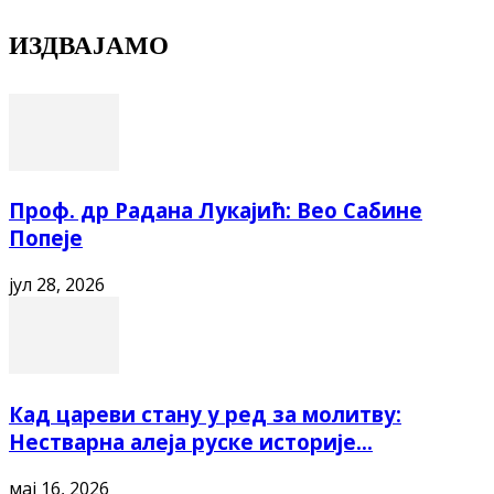
ИЗДВАЈАМО
Проф. др Радана Лукајић: Вео Сабине
Попеје
јул 28, 2026
Кад цареви стану у ред за молитву:
Нестварна алеја руске историје...
мај 16, 2026