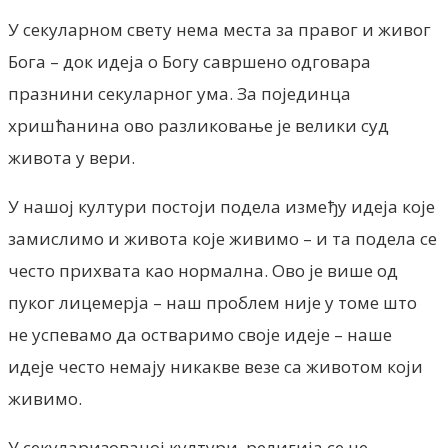
У секуларном свету нема места за правог и живог
Бога – док идеја о Богу савршено одговара
празнини секуларног ума. За појединца
хришћанина ово разликовање је велики суд
живота у вери.
У нашој култури постоји подела између идеја које
замислимо и живота које живимо – и та подела се
често прихвата као нормална. Ово је више од
пуког лицемерја – наш проблем није у томе што
не успевамо да остваримо своје идеје – наше
идеје често немају никакве везе са животом који
живимо.
У секуларизованој култури, религија се не