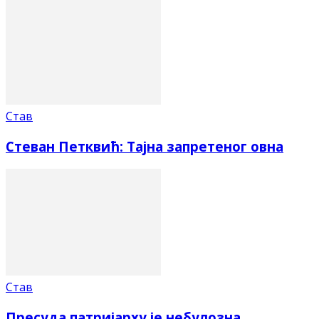
Став
Стеван Петквић: Тајна запретеног овна
Став
Пресуда патријарху је небулозна