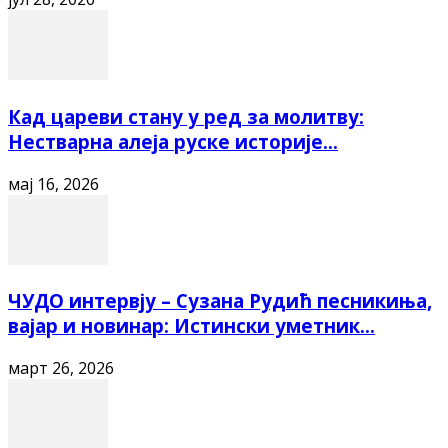
Кад цареви стану у ред за молитву:
Нестварна алеја руске историје...
мај 16, 2026
ЧУДО интервју – Сузана Рудић песникиња,
вајар и новинар: Истински уметник...
март 26, 2026