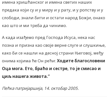
имена хришћанског и имена светих наших
предака који су и у миру и у рату, и у ропству и у
слободи, знали бити и остати народ Божји, онако
као што и ми треба да чинимо.
А када изађемо пред Господа Исуса, нека нас
позна и призна као своје верне слуге и слушкиње,
како би се нашли на десној страни Његовој, међу
онима којима ће Он рећи:
Ходите благословени
Оца мога. Ето, браћо и сестре, то је смисао и
циљ нашега живота.”
Пећка патријаршија, 14. октобар 2005.