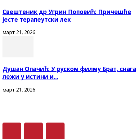
Свештеник др Угрин Поповић: Причешће
јесте терапеутски лек
март 21, 2026
Душан Опачић: У руском филму Брат, снага
лежи у истини и...
март 21, 2026