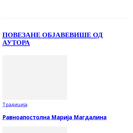
Facebook
X
ReddIt
Email
Pri
ПОВЕЗАНЕ ОБЈАВЕ
ВИШЕ ОД
АУТОРА
Традиција
Равноапостолна Марија Магдалина