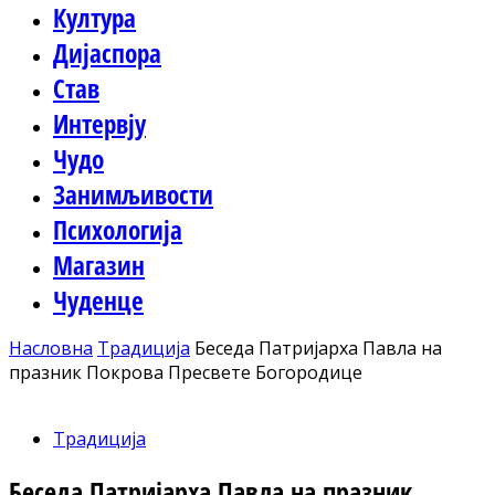
Култура
Дијаспора
Став
Интервју
Чудо
Занимљивости
Психологија
Магазин
Чуденце
Насловна
Традиција
Беседа Патријарха Павла на
празник Покрова Пресвете Богородице
Традиција
Беседа Патријарха Павла на празник