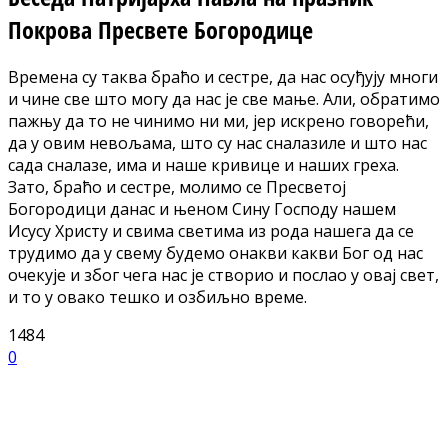
Покрова Пресвете Богородице
Времена су таква браћо и сестре, да нас осуђују многи
и чине све што могу да нас је све мање. Али, обратимо
пажњу да то не чинимо ни ми, јер искрено говорећи,
да у овим невољама, што су нас сналазиле и што нас
сада сналазе, има и наше кривице и наших греха.
Зато, браћо и сестре, молимо се Пресветој
Богородици данас и њеном Сину Господу нашем
Исусу Христу и свима светима из рода нашега да се
трудимо да у свему будемо онакви какви Бог од нас
очекује и због чега нас је створио и послао у овај свет,
и то у овако тешко и озбиљно време.
1484
0