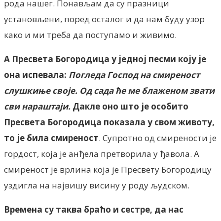
рода нашег. Понављам да су празници
установљени, поред осталог и да нам буду узор
како и ми треба да поступамо и живимо.
А Пресвета Богородица у једној песми коју је
она испевала:
Погледа Господ на смиреност
слушкиње своје. Од сада ће ме блаженом звати
сви нараштаји.
Дакле оно што је особито
Пресвета Богородица показала у свом животу,
то је била смиреност
. Супротно од смирености је
гордост, која је анђела претворила у ђавола. А
смиреност је врлина која је Пресвету Богородицу
уздигла на највишу висину у роду људском.
Времена су таква браћо и сестре, да нас