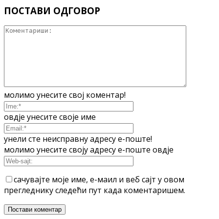
ПОСТАВИ ОДГОВОР
молимо унесите свој коментар!
овдје унесите своје име
унели сте неисправну адресу е-поште!
молимо унесите своју адресу е-поште овдје
сачувајте моје име, е-маил и веб сајт у овом
прегледнику следећи пут када коментаришем.