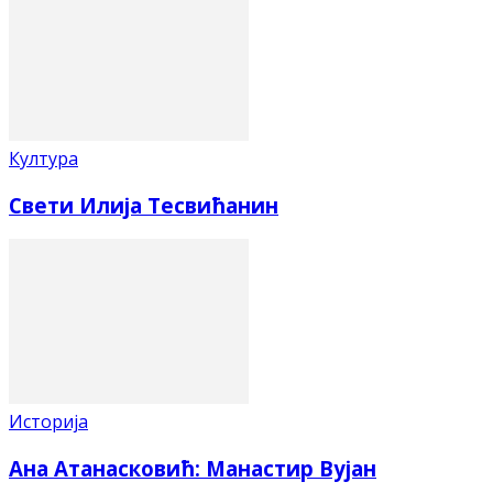
Култура
Свети Илија Тесвићанин
Историја
Ана Атанасковић: Манастир Вујан