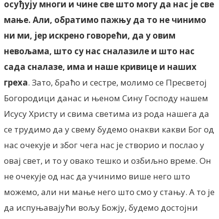
осуђују многи и чине све што могу да нас је све
мање. Али, обратимо пажњу да то не чинимо
ни ми, јер искрено говорећи, да у овим
невољама, што су нас сналазиле и што нас
сада сналазе, има и наше кривице и наших
греха
. Зато, браћо и сестре, молимо се Пресветој
Богородици данас и њеном Сину Господу нашем
Исусу Христу и свима светима из рода нашега да
се трудимо да у свему будемо онакви какви Бог од
нас очекује и због чега нас је створио и послао у
овај свет, и то у овако тешко и озбиљно време. Он
не очекује од нас да учинимо више него што
можемо, али ни мање него што смо у стању. А то је
да испуњавајући вољу Божју, будемо достојни