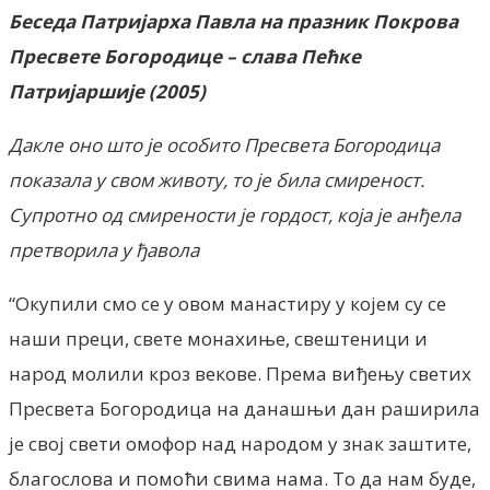
Беседа Патријарха Павла на празник Покрова
Пресвете Богородице – слава Пећке
Патријаршије (2005)
Дакле оно што је особито Пресвета Богородица
показала у свом животу, то је била смиреност.
Супротно од смирености је гордост, која је анђела
претворила у ђавола
“Окупили смо се у овом манастиру у којем су се
наши преци, свете монахиње, свештеници и
народ молили кроз векове. Према виђењу светих
Пресвета Богородица на данашњи дан раширила
је свој свети омофор над народом у знак заштите,
благослова и помоћи свима нама. То да нам буде,