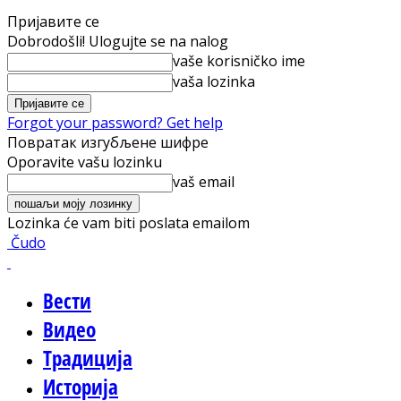
Пријавите се
Dobrodošli! Ulogujte se na nalog
vaše korisničko ime
vaša lozinka
Forgot your password? Get help
Повратак изгубљене шифре
Oporavite vašu lozinku
vaš email
Lozinka će vam biti poslata emailom
Čudo
Вести
Видео
Традиција
Историја