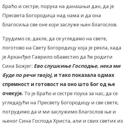
браћо и сестре, порука на данашњи дан, да је
Пресвета Богородица над нама и да она
благосиља све оне који заслуже њен благослов.
Трудимо се, дакле, да се угледамо на свете,
поготово на Свету Богородицу која је рекла, када
је Арханђел Гаврило обавестио да ће родити
Сина Божјег:
Ево слушкиње Господње, нека ми
буде по речи твојој
, и тако показала одмах
спремност и готовост на оно што Бог од ње
очекује.
То је браћо и сестре поука за нас, да се
угледајући на Пресвету Богородицу и све свете,
потрудимо да и ми заслужимо благослов ње и
њеног Сина Господа Христа, али и свих светих из