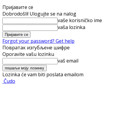
Пријавите се
Dobrodošli! Ulogujte se na nalog
vaše korisničko ime
vaša lozinka
Forgot your password? Get help
Повратак изгубљене шифре
Oporavite vašu lozinku
vaš email
Lozinka će vam biti poslata emailom
Čudo