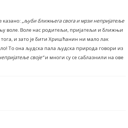
е казано:
„љуби ближњега свога и мрзи непријатеље
је њу воле. Воле нас родитељи, пријатељи и ближњи
тога, и зато је бити Хришћанин ни мало лак
 зло! То она људска пала људска природа говори из
епријатеље своје“
и многи су се саблазнили на ове