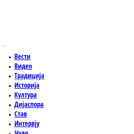
Вести
Видео
Традиција
Историја
Култура
Дијаспора
Став
Интервју
Чудо