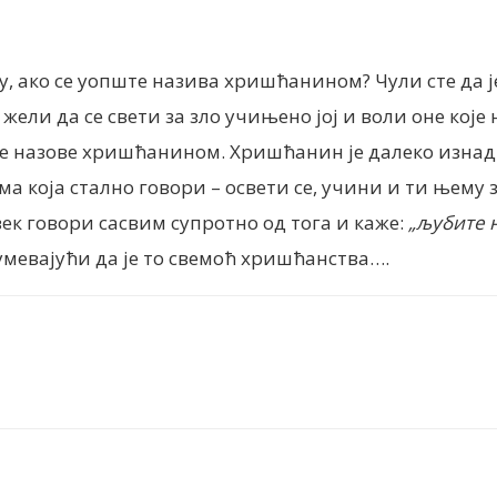
у, ако се уопште назива хришћанином? Чули сте да ј
а жели да се свети за зло учињено јој и воли оне ко
се назове хришћанином. Хришћанин је далеко изнад 
ма која стално говори – освети се, учини и ти њему
ек говори сасвим супротно од тога и каже:
„љубите н
умевајући да је то свемоћ хришћанства….
nt