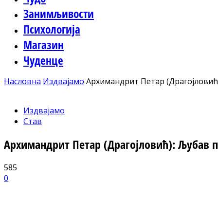
Занимљивости
Психологија
Магазин
Чуденце
Насловна
Издвајамо
Архимандрит Петар (Драгојловић)
Издвајамо
Став
Архимандрит Петар (Драгојловић): Љубав п
585
0
Facebook
X
ReddIt
Email
Pri