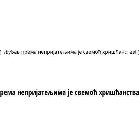
: Љубав према непријатељима је свемоћ хришћанства! (
рема непријатељима је свемоћ хришћанства!
nt