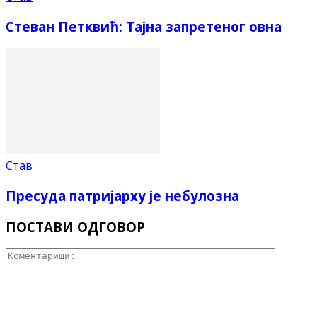
Стеван Петквић: Тајна запретеног овна
Став
Пресуда патријарху је небулозна
ПОСТАВИ ОДГОВОР