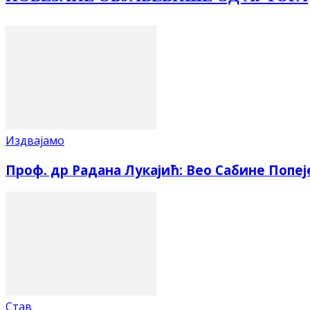
Издвајамо
Проф. др Радана Лукајић: Вео Сабине Попеј
Став