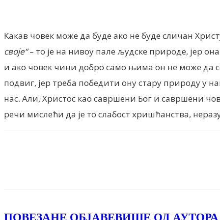
Какав човек може да буде ако не буде сличан Христ
своје“
– то је на нивоу пале људске природе, јер он
и ако човек чини добро само њима он не може да 
подвиг, јер треба победити ону стару природу у на
нас. Али, Христос као савршени Бог и савршени чов
речи мислећи да је то слабост хришћанства, нераз
Facebook
X
ReddIt
Email
Pri
ПОВЕЗАНЕ ОБЈАВЕ
ВИШЕ ОД АУТОРА