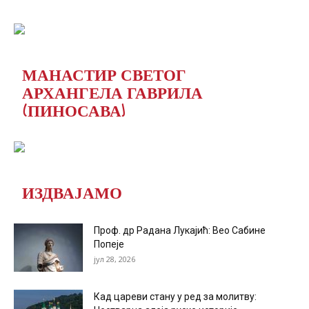
МАНАСТИР СВЕТОГ
АРХАНГЕЛА ГАВРИЛА
(ПИНОСАВА)
ИЗДВАЈАМО
Проф. др Радана Лукајић: Вео Сабине
Попеје
јул 28, 2026
Кад цареви стану у ред за молитву: