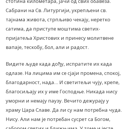
стотина километара, јачи од свих обавеза.
Сабрани на Св. Литургији, укрепљени св.
тајнама живота, стрпљиво чекају, неретко
сатима, да приступе моштима светих-
пријатеља Христових и принесу молитвене
вапаје, тескобу, бол, али и радост.
Видите људе када дођу, испратите их када
одлазе. На лицима им се сјаји промена, спокој,
благодарност, нада… И светитељи чују, крепе,
благосиљају их у име Господње. Никада нису
уморни и немају паузу. Вечито дежурају у
храму Цара Славе. Да ли су нам потребна чуда.
Нису. Али нам је потребан сусрет са Богом,
сабором светих и ближњима. У томе и јесте