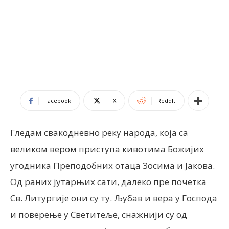
Facebook
X
ReddIt
Гледам свакодневно реку народа, која са
великом вером приступа кивотима Божијих
угодника Преподобних отаца Зосима и Јакова.
Од раних јутарњих сати, далеко пре почетка
Св. Литургије они су ту. Љубав и вера у Господа
и поверење у Светитеље, снажнији су од