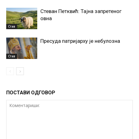
Стеван Петквић: Тајна запретеног
овна
Став
Пресуда патријарху је небулозна
Став
ПОСТАВИ ОДГОВОР