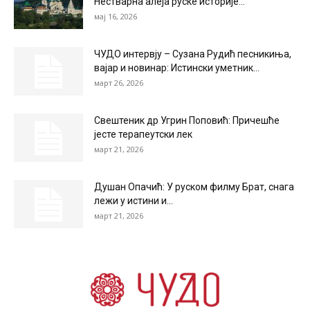
Нестварна алеја руске историје...
мај 16, 2026
ЧУДО интервју – Сузана Рудић песникиња,
вајар и новинар: Истински уметник...
март 26, 2026
Свештеник др Угрин Поповић: Причешће
јесте терапеутски лек
март 21, 2026
Душан Опачић: У руском филму Брат, снага
лежи у истини и...
март 21, 2026