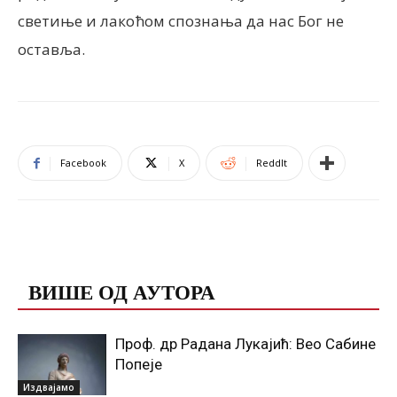
светиње и лакоћом спознања да нас Бог не
оставља.
Facebook
X
ReddIt
ПОВЕЗАНЕ ОБЈАВЕ
ВИШЕ ОД АУТОРА
Проф. др Радана Лукајић: Вео Сабине
Попеје
Издвајамо