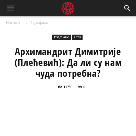
Насловна
Издвајамо
Издвајамо
Став
Архимандрит Димитрије
(Плећевић): Да ли су нам
чуда потребна?
1178
0