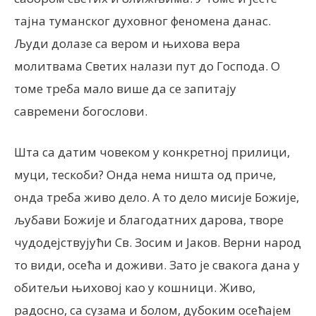
тајна туманског духовног феномена данас.
Људи долазе са вером и њихова вера
молитвама Светих налази пут до Господа. О
томе треба мало више да се запитају
савремени богослови.
Шта са датим човеком у конкретној прилици,
муци, тескоби? Онда нема ништа од приче,
онда треба живо дело. А то дело мисије Божије,
љубави Божије и благодатних дарова, творе
чудодејствујући Св. Зосим и Јаков. Верни народ
то види, осећа и доживи. Зато је свакога дана у
обитељи њиховој као у кошници. Живо,
радосно, са сузама и болом, дубоким осећајем