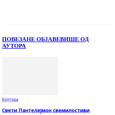
Facebook
X
ReddIt
Email
Pri
ПОВЕЗАНЕ ОБЈАВЕ
ВИШЕ ОД
АУТОРА
Култура
Свети Пантелејмон свемилостиви