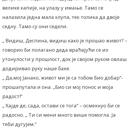
велике капије, на улазу у имање. Тамо се
налазила једна мала клупа, тек толика да двоје
седну. Тамо су они седели.
„ Видиш, Деспина, видиш како је прошао живот? –
говорио би полагано деда враћајући се из
утонулости у прошлост, док је својом руком овлаш
додиривао руку наше баке.
„ Да,мој Јанако, живот ми је са тобом био добар“-
прошапутала и она. „Био си мој понос и моја
радост!“
„ Хајде де, сада, остави се тога“ – осмехнуо би се
радосно. „ Ти си мени много више помогла. Ја
теби дугујем.“