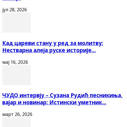
јул 28, 2026
Кад цареви стану у ред за молитву:
Нестварна алеја руске историје...
мај 16, 2026
ЧУДО интервју – Сузана Рудић песникиња,
вајар и новинар: Истински уметник...
март 26, 2026