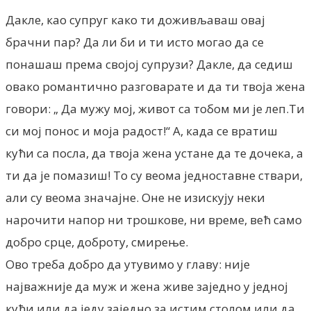
Дакле, као супруг како ти доживљаваш овај
брачни пар? Да ли би и ти исто могао да се
понашаш према својој супрузи? Дакле, да седиш
овако романтично разговарате и да ти твоја жена
говори: „ Да мужу мој, живот са тобом ми је леп.Ти
си мој понос и моја радост!“ А, када се вратиш
кући са посла, да твоја жена устане да те дочека, а
ти да је помазиш! То су веома једноставне ствари,
али су веома значајне. Оне не изискују неки
нарочити напор ни трошкове, ни време, већ само
добро срце, доброту, смирење.
Ово треба добро да утувимо у главу: није
најважније да муж и жена живе заједно у једној
кући или да једу заједно за истим столом или да