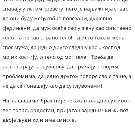
спавају у истом кревету, него је најважнија ствар
да они буду међусобно повезани, душевно
сједињени; да муж осећа своју жену као сопствено
тело – а не као страно тело! – а исто тако и жена
свог мужа; да једно друго гледају као „ кост од
мојих костију, и тело од мог тела“. Треба да
разговарају са љубављу, да причају о својим
проблемима, да једно другом говоре своје тајне, а
не да се понашају као да су глувонеми!
Наглашавамо: брак није некакав хладни суживот,
већ топао, радостан, пријатан заједнички живот
двоје људи који има смисла.