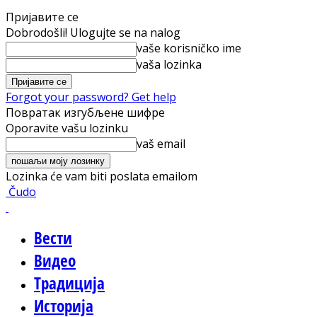
Пријавите се
Dobrodošli! Ulogujte se na nalog
vaše korisničko ime
vaša lozinka
Forgot your password? Get help
Повратак изгубљене шифре
Oporavite vašu lozinku
vaš email
Lozinka će vam biti poslata emailom
Čudo
Вести
Видео
Традиција
Историја