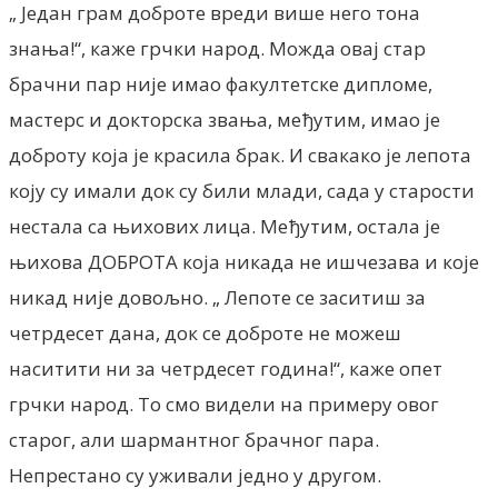
„ Један грам доброте вреди више него тона
знања!“, каже грчки народ. Можда овај стар
брачни пар није имао факултетске дипломе,
мастерс и докторска звања, међутим, имао је
доброту која је красила брак. И свакако је лепота
коју су имали док су били млади, сада у старости
нестала са њихових лица. Међутим, остала је
њихова ДОБРОТА која никада не ишчезава и које
никад није довољно. „ Лепоте се заситиш за
четрдесет дана, док се доброте не можеш
наситити ни за четрдесет година!“, каже опет
грчки народ. То смо видели на примеру овог
старог, али шармантног брачног пара.
Непрестано су уживали једно у другом.