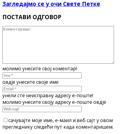
Загледајмо се у очи Свете Петке
ПОСТАВИ ОДГОВОР
молимо унесите свој коментар!
овдје унесите своје име
унели сте неисправну адресу е-поште!
молимо унесите своју адресу е-поште овдје
сачувајте моје име, е-маил и веб сајт у овом
прегледнику следећи пут када коментаришем.