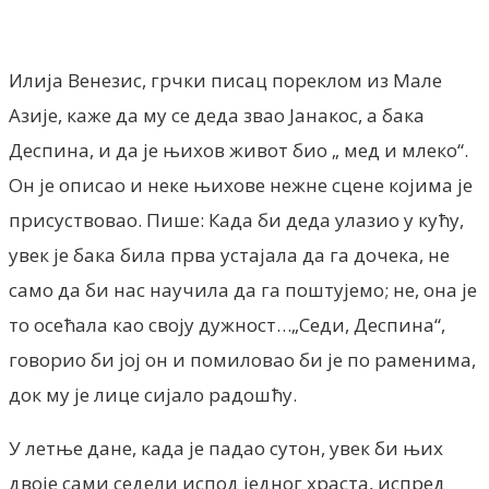
Facebook
X
ReddIt
Email
Pri
Илија Венезис, грчки писац пореклом из Мале
Азије, каже да му се деда звао Јанакос, а бака
Деспина, и да је њихов живот био „ мед и млеко“.
Он је описао и неке њихове нежне сцене којима је
присуствовао. Пише: Када би деда улазио у кућу,
увек је бака била прва устајалa да га дочека, не
само да би нас научила да га поштујемо; не, она је
то осећала као своју дужност…„Седи, Деспина“,
говорио би јој он и помиловао би је по раменима,
док му је лице сијало радошћу.
У летње дане, када је падао сутон, увек би њих
двоје сами седели испод једног храста, испред