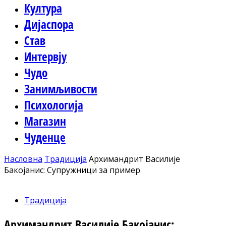
Култура
Дијаспора
Став
Интервју
Чудо
Занимљивости
Психологија
Магазин
Чуденце
Насловна
Традиција
Архимандрит Василије
Бакојанис: Супружници за пример
Традиција
Архимандрит Василије Бакојанис: