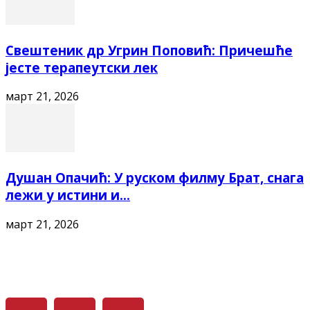
Свештеник др Угрин Поповић: Причешће
јесте терапеутски лек
март 21, 2026
Душан Опачић: У руском филму Брат, снага
лежи у истини и...
март 21, 2026