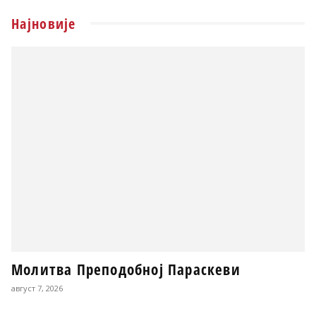
Најновије
Молитва Преподобној Параскеви
август 7, 2026