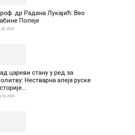
роф. др Радана Лукајић: Вео
абине Попеје
л 28, 2026
ад цареви стану у ред за
олитву: Нестварна алеја руске
сторије...
ј 16, 2026