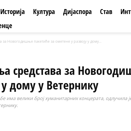
Историја
Култура
Дијаспора
Став
Инт
енце
 за Новогодишње пакетиће за ометене у развоју у дому...
а средстава за Новогоди
 у дому у Ветернику
бе има велики број хуманитарних концерата, одлучила је
тернику.
Email
Print