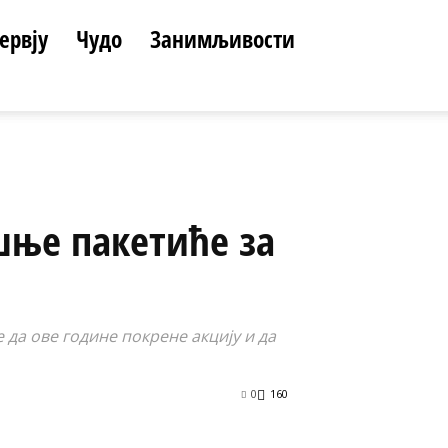
ервју
Чудо
Занимљивости
шње пакетиће за
 да ове године покрене акцију и да
0
160