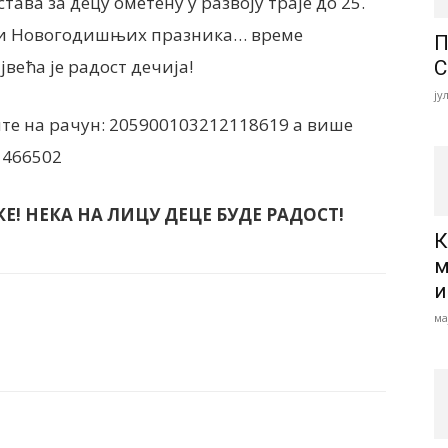
ва за децу ометену у развоју траје до 25.
 и Новогодишњих празника… време
П
већа је радост дечија!
С
ју
те на рачун: 205900103212118619 а више
1466502
! НЕКА НА ЛИЦУ ДЕЦЕ БУДЕ РАДОСТ!
К
м
и
ма
Email
Print