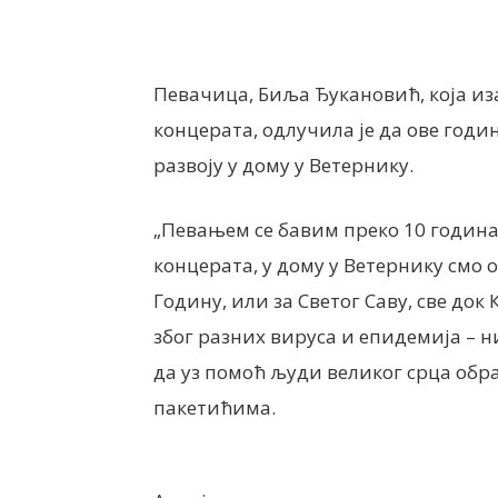
Певачица, Биља Ђукановић, која из
концерата, одлучила је да ове годин
развоју у дому у Ветернику.
„Певањем се бавим преко 10 годин
концерата, у дому у Ветернику смо
Годину, или за Светог Саву, све док 
због разних вируса и епидемија – н
да уз помоћ људи великог срца об
пакетићима.