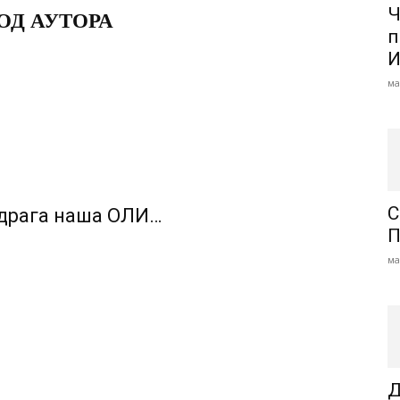
ОД АУТОРА
Ч
п
И
ма
С
 драга наша ОЛИ…
П
ма
Д