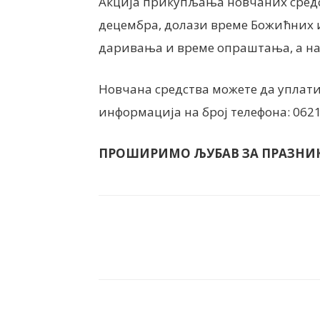
Акција прикупљања новчаних средста
децембра, долази време Божићних
даривања и време опраштања, а нај
Новчана средства можете да уплати
информација на број телефона: 062
ПРОШИРИМО ЉУБАВ ЗА ПРАЗНИКЕ
Facebook
X
ReddIt