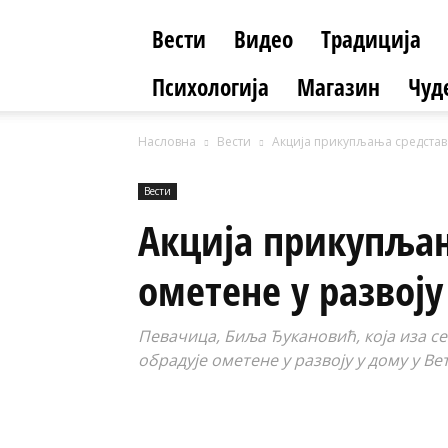
Вести
Видео
Традиција
Психологија
Магазин
Чуд
Насловна
Вести
Акција прикупљања средстава
Вести
Акција прикупљањ
ометене у развоју
Певачица, Биља Ђукановић, која иза се
обрадује ометене у развоју у дому у Ве
Facebook
X
ReddIt