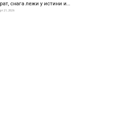
рат, снага лежи у истини и...
рт 21, 2026