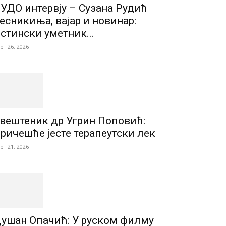
УДО интервју – Сузана Рудић
есникиња, вајар и новинар:
стински уметник...
рт 26, 2026
вештеник др Угрин Поповић:
ричешће јесте терапеутски лек
рт 21, 2026
ушан Опачић: У руском филму