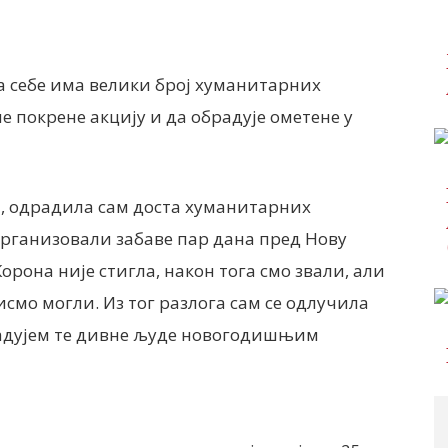
а себе има велики број хуманитарних
е покрене акцију и да обрадује ометене у
а, одрадила сам доста хуманитарних
 организовали забаве пар дана пред Нову
Корона није стигла, након тога смо звали, али
исмо могли. Из тог разлога сам се одлучила
радујем те дивне људе новогодишњим