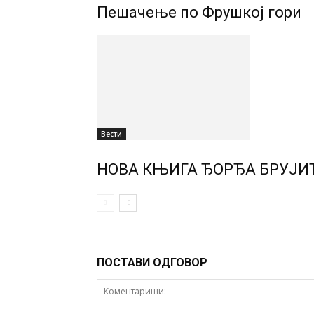
Пешачење по Фрушкој гори
Вести
НОВА КЊИГА ЂОРЂА БРУЈИЋ
ПОСТАВИ ОДГОВОР