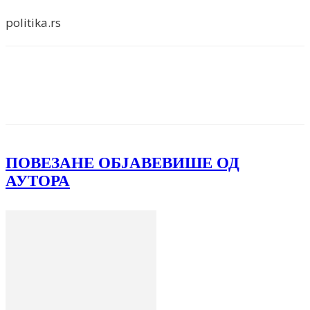
politika.rs
Facebook
X
ReddIt
Email
Pri
ПОВЕЗАНЕ ОБЈАВЕ
ВИШЕ ОД
АУТОРА