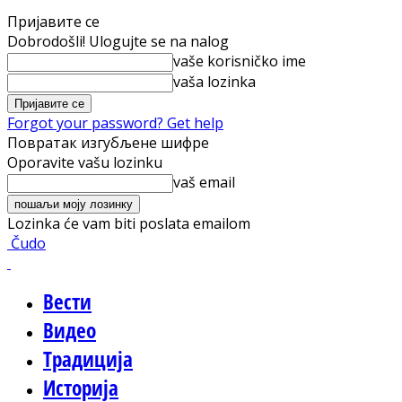
Пријавите се
Dobrodošli! Ulogujte se na nalog
vaše korisničko ime
vaša lozinka
Forgot your password? Get help
Повратак изгубљене шифре
Oporavite vašu lozinku
vaš email
Lozinka će vam biti poslata emailom
Čudo
Вести
Видео
Традиција
Историја