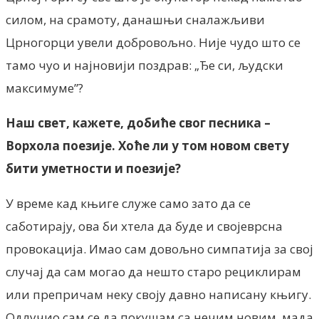
силом, на срамоту, данашњи сналажљиви
Црногорци увели добровољно. Није чудо што се
тамо чуо и најновији поздрав: „Ђе си, људски
максимуме”?
Наш свет, кажете, добиће свог песника –
Ворхола поезије. Хоће ли у том новом свету
бити уметности и поезије?
У време кад књиге служе само зато да се
саботирају, ова би хтела да буде и својеврсна
провокација. Имао сам довољно симпатија за свој
случај да сам могао да нешто старо рециклирам
или препричам неку своју давно написану књигу.
Одлучио сам се да покушам са нечим новим, мада