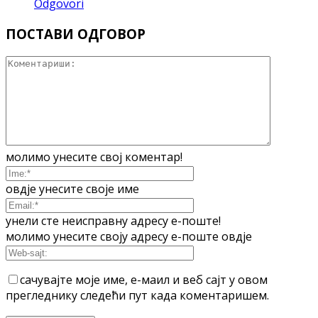
Odgovori
ПОСТАВИ ОДГОВОР
молимо унесите свој коментар!
овдје унесите своје име
унели сте неисправну адресу е-поште!
молимо унесите своју адресу е-поште овдје
сачувајте моје име, е-маил и веб сајт у овом
прегледнику следећи пут када коментаришем.