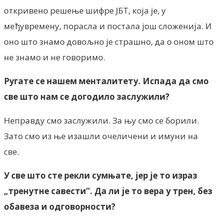
откривено решење шифре ЈБТ, која је, у
међувремену, порасла и постала још сложенија. И
оно што знамо довољно је страшно, да о оном што
не знамо и не говоримо.
Ругате се нашем менталитету. Испада да смо
све што нам се догодило заслужили?
Неправду смо заслужили. За њу смо се борили.
Зато смо из ње изашли очеличени и имуни на
све.
У све што сте рекли сумњате, јер је то израз
„тренутне савести”. Да ли је то вера у трен, без
обавеза и одговорности?