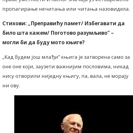
пропагирање нечитања или читања назовидела.
Стихови: „Преправићу памет/ Избегавати да
било шта кажем/ Поготово разумљиво” –
могли би да буду мото књиге?
„Кад будем још млађи” књига је затворена само за
оне оне који, заузети важнијим пословима, никад
нису отворили ниједну књигу, па, вала, не морају
ни ову.