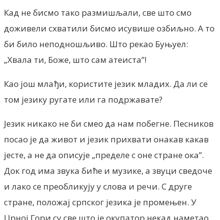
Кад не бисмо тако размишљали, све што смо
доживели схватили бисмо исувише озбиљно. А то
би било неподношљиво. Што рекао Буњуел:
„Хвала ти, Боже, што сам атеиста”!
Као још млађи, користите језик младих. Да ли се
том језику ругате или га подржавате?
Језик никако не би смео да нам побегне. Песников
посао је да живот и језик прихвати онакав какав
јесте, а не да описује „пределе с оне стране ока”.
Док год има звука биће и музике, а звуци сведоче
и лако се преобликују у слова и речи. С друге
стране, положај српског језика је промењен. У
Црној Гори су све што је окупатор некад наметао