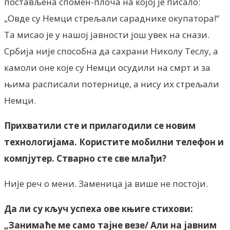
постављена спомен-плоча на којој је писало:
„Овде су Немци стрељали сараднике окупатора!“
Та мисао је у нашој јавности још увек на снази.
Србија није способна да сахрани Николу Теслу, а
камоли оне које су Немци осудили на смрт и за
њима расписали потернице, а нису их стрељали
Немци.
Прихватили сте и прилагодили се новим
технологијама. Користите мобилни телефон и
компјутер. Стварно сте све млађи?
Није реч о мени. Заменица ја више не постоји.
Да ли су кључ успеха ове књиге стихови:
„Занимаће ме само тајне везе/ Али на јавним