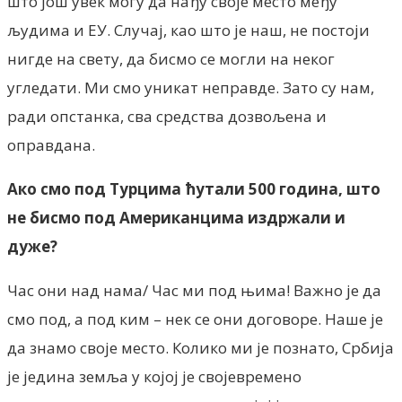
што још увек могу да нађу своје место међу
људима и ЕУ. Случај, као што је наш, не постоји
нигде на свету, да бисмо се могли на неког
угледати. Ми смо уникат неправде. Зато су нам,
ради опстанка, сва средства дозвољена и
оправдана.
Ако смо под Турцима ћутали 500 година, што
не бисмо под Американцима издржали и
дуже?
Час они над нама/ Час ми под њима! Важно је да
смо под, а под ким – нек се они договоре. Наше је
да знамо своје место. Колико ми је познато, Србија
је једина земља у којој је својевремено