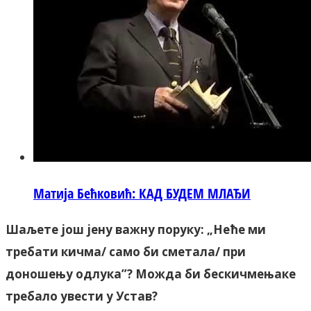
Матија Бећковић: КАД БУДЕМ МЛАЂИ
Шаљете још јену важну поруку: „Неће ми
требати кичма/ само би сметала/ при
доношењу одлука”? Можда би бескичмењаке
требало увести у Устав?