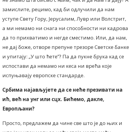
замислите, рецимо, кад би одлучили да нам
уступе Свету Гору, Јерусалим, Лувр или Волстрит,
а ми немамо ни снага ни способности ни кадрова
да то прихватимо и негде сместимо. Или, да нам,
не дај боже, отворе препуне трезоре Светске банке
и упитају: „У што ћете”? Па да пукне брука кад се
испостави да немамо ни кеса ни врећа које
испуњавају европске стандарде.
Србима најављујете да се неће презивати на
ић, већ на унг или сцх. Бићемо, дакле,
Европљани?
Просто, предлажем да чине све што је до њих и