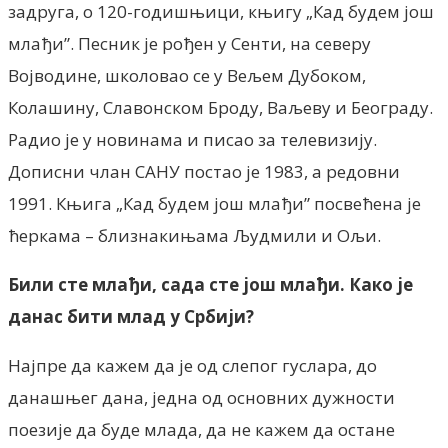
задруга, о 120-годишњици, књигу „Кад будем још
млађи”. Песник је рођен у Сенти, на северу
Војводине, школовао се у Вељем Дубоком,
Колашину, Славонском Броду, Ваљеву и Београду.
Радио је у новинама и писао за телевизију.
Дописни члан САНУ постао је 1983, а редовни
1991. Књига „Кад будем још млађи” посвећена је
ћеркама – близнакињама Људмили и Ољи.
Били сте млађи, сада сте још млађи. Како је
данас бити млад у Србији?
Најпре да кажем да је од слепог гуслара, до
данашњег дана, једна од основних дужности
поезије да буде млада, да не кажем да остане