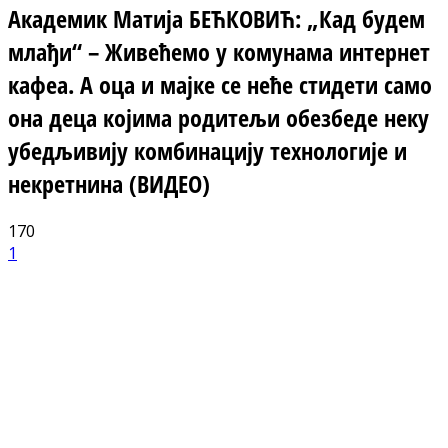
Академик Матија БЕЋКОВИЋ: „Кад будем
млађи“ – Живећемо у комунама интернет
кафеа. А оца и мајке се неће стидети само
она деца којима родитељи обезбеде неку
убедљивију комбинацију технологије и
некретнина (ВИДЕО)
170
1