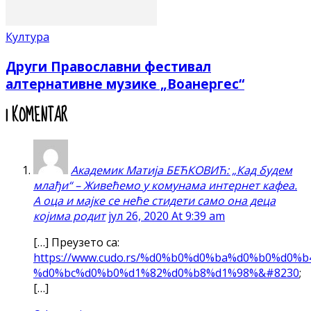
Култура
Други Православни фестивал
алтернативне музике „Воанергес“
1 KOMENTAR
Академик Матија БЕЋКОВИЋ: „Кад будем
млађи“ – Живећемо у комунама интернет кафеа.
А оца и мајке се неће стидети само она деца
којима родит
јул 26, 2020 At 9:39 am
[…] Преузето са:
https://www.cudo.rs/%d0%b0%d0%ba%d0%b0%d0
%d0%bc%d0%b0%d1%82%d0%b8%d1%98%&#8230
;
[…]