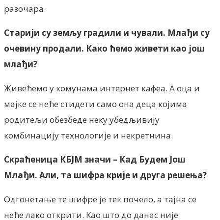
разочара.
Старији су земљу градили и чували. Млађи су
очевину продали. Како ћемо живети као још
млађи?
Живећемо у комунама интернет кафеа. А оца и
мајке се неће стидети само она деца којима
родитељи обезбеде неку убедљивију
комбинацију технологије и некретнина.
Скраћеница КБЈМ значи – Кад Будем Још
Млађи. Али, та шифра крије и друга решења?
Одгонетање те шифре је тек почело, а тајна се
неће лако открити. Као што до данас није