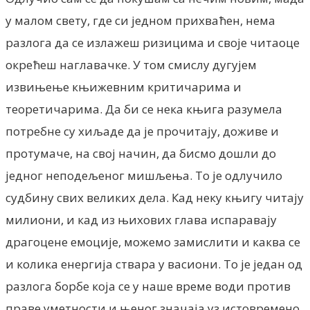
у малом свету, где си једном прихваћен, нема
разлога да се излажеш ризицима и своје читаоце
окрећеш наглавачке. У том смислу дугујем
извињење књижевним критичарима и
теоретичарима. Да би се нека књига разумела
потребне су хиљаде да је прочитају, доживе и
протумаче, на свој начин, да бисмо дошли до
једног неподељеног мишљења. То је одлучило
судбину свих великих дела. Кад неку књигу читају
милиони, и кад из њихових глава испаравају
драгоцене емоције, можемо замислити и каква се
и колика енергија ствара у васиони. То је један од
разлога борбе која се у наше време води против
праве уметности и њеног значаја уз истовремено