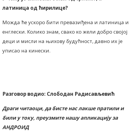
латиница од ћирилице?
Можда ће ускоро бити превазиђена и латиница и
енглески. Колико знам, свако ко жели добро својој
деци и мисли на њихову будућност, давно их је
уписао на кинески.
Разговор водио: Слободан Радисављевић
Драги читаоци, да бисте нас лакше пратили и
били у току, преузмите нашу апликацију за
АНДРОИД