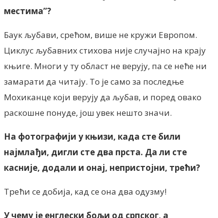
местима”?
Баук љубави, срећом, више не кружи Европом.
Циклус љубавних стихова није случајно на крају
књиге. Многи у ту област не верују, па се неће ни
замарати да читају. То је само за последње
Мохиканце који верују да љубав, и поред овако
раскошне понуде, још увек нешто значи.
На фотографији у књизи, када сте били
најмлађи, дигли сте два прста. Да ли сте
касније, додали и онај, непристојни, трећи?
Трећи се добија, кад се она два одузму!
У чему је енглески бољи од српског, а