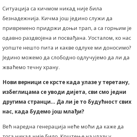
Ситуација са кичмом никад није била
безнадежнија. Кичма још једино служи да
привремено придржи доњи трап, а са горњим је
одавно раздвојена и посвађана. Уосталом, ко нас
уопште нешто пита и какве одлуке ми доносимо?
Једино можемо да слободно одлучујемо да ли да
жваћемо течну храну.
Нови верници се крсте када улазе у теретану,
избеглицама се уводи дијета, сви смо једни
другима странци… Да ли је то будућност свих
нас, када будемо још млађи?
Већ наредна генерација неће моћи да каже да
тога никад није било. Крштење на улазу у