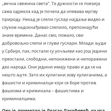
„вечна свежина света”. Те дужности се поезија
сама одрекла кад је почела да опевава мртву
природу. Некад је слепи гуслар најдаље видео и
слухом надокнађивао слепило, препознајући
знаке времена. Данас смо, помало, сви
добровољно слепи и глуви гуслари. Млади људи
у Србији, пак, постали су уочљиви као још једини
преостали, слободни, непонижени и непоражени
део народа. Они једини имају право и да се на
нешто љуте. Зато их хулигани зову хулиганима, а
фашисти и криминалци који се боре против
фашизма и криминала – фашистима и
криминалцима.
Ово је, приметио је Драган Лакићевић, књига