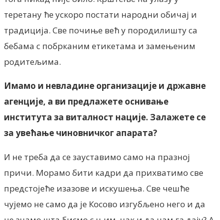
теретану ће ускоро постати народни обичај и
традиција. Све почиње већ у породилишту са
бебама с побрканим етикетама и замењеним
родитељима.
Имамо и невладине организације и државне
агенције, а ви предлажете оснивање
института за виталност нације. Залажете се
за увећање чиновничког апарата?
И не треба да се зауставимо само на празној
причи. Морамо бити кадри да прихватимо све
предстојеће изазове и искушења. Све чешће
чујемо не само да је Косово изгубљено него и да
не знамо шта бисмо с њим, чак и да нам га дају? А