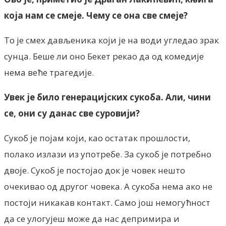
која нам се смеје. Чему се она све смеје?
То је смех дављеника који је на води угледао зрак
сунца. Беше ли оно Бекет рекао да од комедије
нема веће трагедије.
Увек је било генерацијских сукоба. Али, чини
се, они су данас све суровији?
Сукоб је појам који, као остатак прошлости,
полако излази из употребе. За сукоб је потребно
двоје. Сукоб је постојао док је човек нешто
очекивао од другог човека. А сукоба нема ако не
постоји никакав контакт. Само још немогућност
да се улогујеш може да нас депримира и