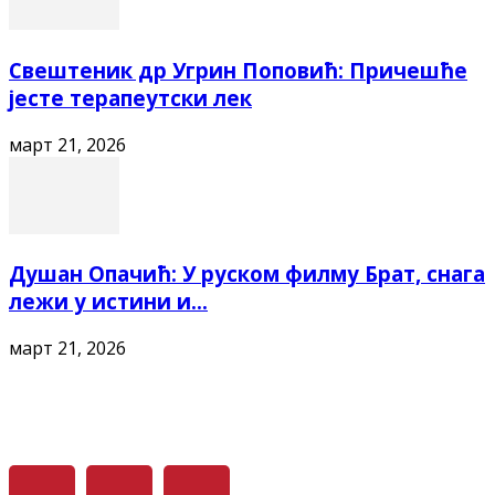
Свештеник др Угрин Поповић: Причешће
јесте терапеутски лек
март 21, 2026
Душан Опачић: У руском филму Брат, снага
лежи у истини и...
март 21, 2026