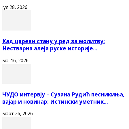
јул 28, 2026
Кад цареви стану у ред за молитву:
Нестварна алеја руске историје...
мај 16, 2026
ЧУДО интервју – Сузана Рудић песникиња,
вајар и новинар: Истински уметник...
март 26, 2026