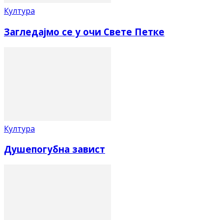
Култура
Загледајмо се у очи Свете Петке
Култура
Душепогубна завист