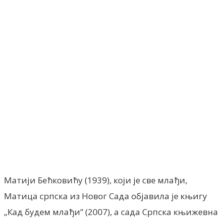
Facebook
X
ReddIt
Email
Pri
Матији Бећковићу (1939), који је све млађи,
Матица српска из Новог Сада објавила је књигу
„Кад будем млађи” (2007), а сада Српска књижевна