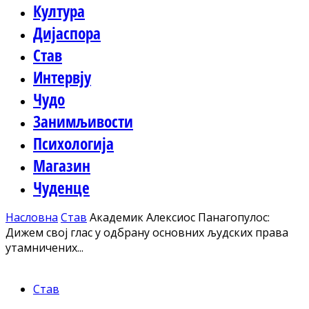
Култура
Дијаспора
Став
Интервју
Чудо
Занимљивости
Психологија
Магазин
Чуденце
Насловна
Став
Академик Алексиос Панагопулос:
Дижем свој глас у одбрану основних људских права
утамничених...
Став