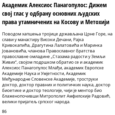
Академик Алексиос Панагопулос: Дижем
свој глас у одбрану основних људских
права утамничених на Косову и Метохији
Поводом хапшења тројице држављана Црне Горе, на
слави у манастиру Високи Дечани, Рајка
Кривокапића, Драгутина Лалатовића и Маринка
Јовановића, чланова Православног братства
православне омладине „Стазама радости у Земљи
Живих“, својом подршком обратио се и академик
Алексиос Панагопулос Млађи, академик Европске
Академије Наука и Умјетности, Академик
Међународне Словенске Академије, троструки
доктор, доктор правних и политичких наука, доктор
биоетике и доктор теологије, чији је ментор био
блаженопочивши Митрополит Амфилохије Радовић,
велики пријатељ српског народа.
86