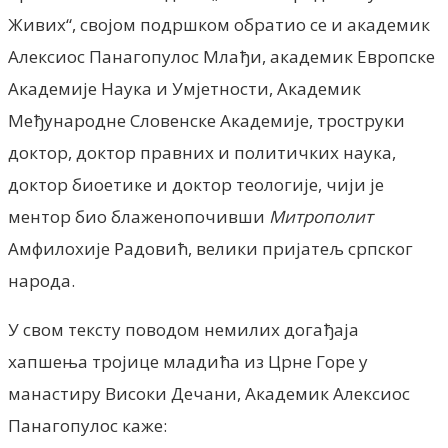
Живих“, својом подршком обратио се и академик
Алексиос Панагопулос Млађи, академик Европске
Академије Наука и Умјетности, Академик
Међународне Словенске Академије, троструки
доктор, доктор правних и политичких наука,
доктор биоетике и доктор теологије, чији је
ментор био блаженопочивши
Митрополит
Амфилохије Радовић, велики пријатељ српског
народа.
У свом тексту поводом немилих догађаја
хапшења тројице младића из Црне Горе у
манастиру Високи Дечани, Академик Алексиос
Панагопулос каже: