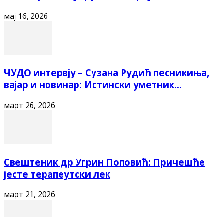
мај 16, 2026
ЧУДО интервју – Сузана Рудић песникиња,
вајар и новинар: Истински уметник...
март 26, 2026
Свештеник др Угрин Поповић: Причешће
јесте терапеутски лек
март 21, 2026