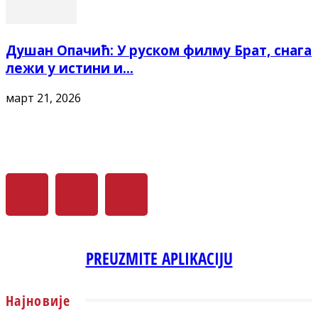
Душан Опачић: У руском филму Брат, снага
лежи у истини и...
март 21, 2026
PREUZMITE APLIKACIJU
Најновије