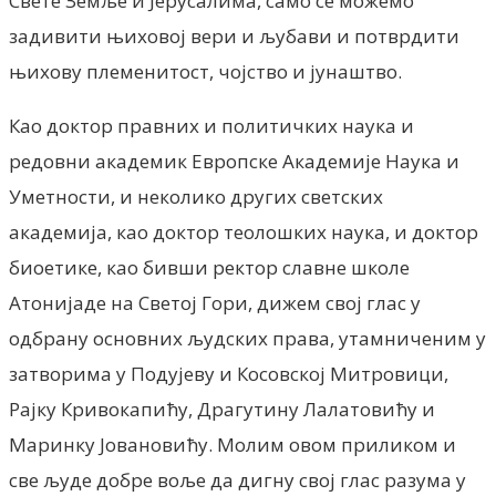
Свете Земље и Јерусалима, само се можемо
задивити њиховој вери и љубави и потврдити
њихову племенитост, чојство и јунаштво.
Као доктор правних и политичких наука и
редовни академик Европске Академије Наука и
Уметности, и неколико других светских
академија, као доктор теолошких наука, и доктор
биоетике, као бивши ректор славне школе
Атонијаде на Светој Гори, дижем свој глас у
одбрану основних људских права, утамниченим у
затворима у Подујеву и Косовској Митровици,
Рајку Кривокапићу, Драгутину Лалатовићу и
Маринку Јовановићу. Молим овом приликом и
све људе добре воље да дигну свој глас разума у