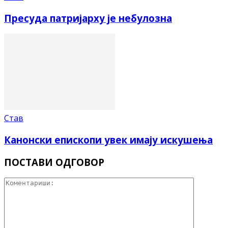
Пресуда патријарху је небулозна
Став
Канонски епископи увек имају искушења
ПОСТАВИ ОДГОВОР