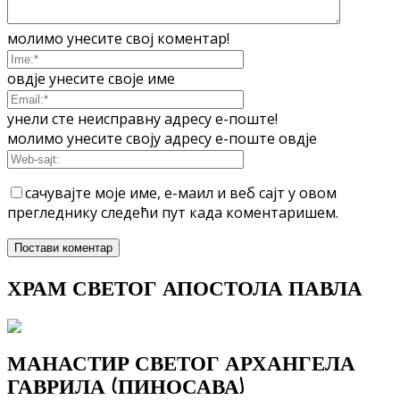
молимо унесите свој коментар!
овдје унесите своје име
унели сте неисправну адресу е-поште!
молимо унесите своју адресу е-поште овдје
сачувајте моје име, е-маил и веб сајт у овом
прегледнику следећи пут када коментаришем.
ХРАМ СВЕТОГ АПОСТОЛА ПАВЛА
МАНАСТИР СВЕТОГ АРХАНГЕЛА
ГАВРИЛА (ПИНОСАВА)