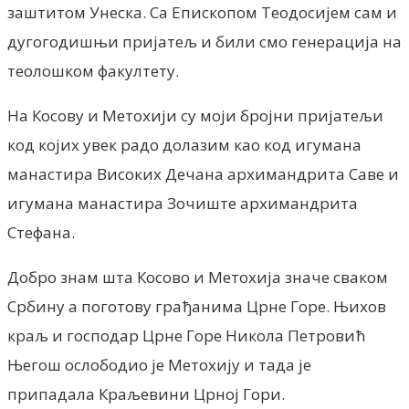
заштитом Унеска. Са Епископом Теодосијем сам и
дугогодишњи пријатељ и били смо генерација на
теолошком факултету.
На Косову и Метохији су моји бројни пријатељи
код којих увек радо долазим као код игумана
манастира Високих Дечана архимандрита Саве и
игумана манастира Зочиште архимандрита
Стефана.
Добро знам шта Косово и Метохија значе сваком
Србину а поготову грађанима Црне Горе. Њихов
краљ и господар Црне Горе Никола Петровић
Његош ослободио је Метохију и тада је
припадала Краљевини Црној Гори.