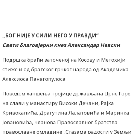
Facebook
X
ReddIt
Email
Pri
„БОГ НИЈЕ У СИЛИ НЕГО У ПРАВДИ“
Свети благовјерни кнез Александар Невски
Подршка браћи заточеној на Косову и Метохији
стиже и од братског грчког народа од Академика
Алексиоса Панагопулоса
Поводом хапшења тројице држављана Црне Горе,
на слави у манастиру Високи Дечани, Рајка
Кривокапића, Драгутина Лалатовића и Маринка
Јовановића, чланова Православног братства
православне омладине „Стазама радости у Земљи