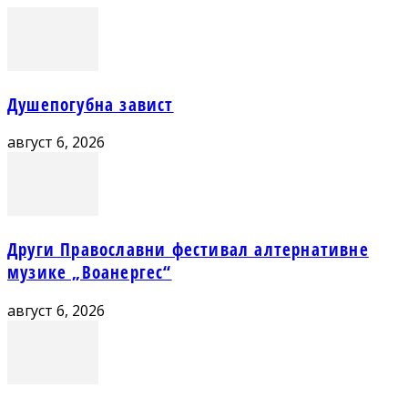
Душепогубна завист
август 6, 2026
Други Православни фестивал алтернативне
музике „Воанергес“
август 6, 2026