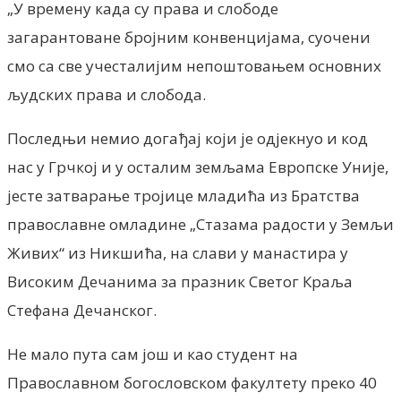
„У времену када су права и слободе
загарантоване бројним конвенцијама, суочени
смо са све учесталијим непоштовањем основних
људских права и слобода.
Последњи немио догађај који је одјекнуо и код
нас у Грчкој и у осталим земљама Европске Уније,
јесте затварање тројице младића из Братства
православне омладине „Стазама радости у Земљи
Живих“ из Никшића, на слави у манастира у
Високим Дечанима за празник Светог Краља
Стефана Дечанског.
Не мало пута сам још и као студент на
Православном богословском факултету преко 40