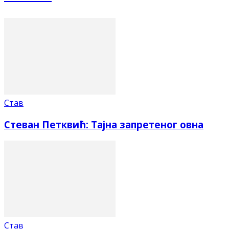
Став
Стеван Петквић: Тајна запретеног овна
Став