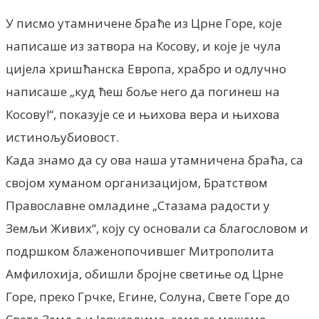
У писмо утамничене браће из Црне Горе, које
написаше из затвора на Косову, и које је чула
цијела хришћанска Европа, храбро и одлучно
написаше „куд ћеш боље него да погинеш на
Косову!“, показује се и њихова вера и њихова
истинољубиовост.
Када знамо да су ова наша утамничена браћа, са
својом хуманом организацијом, Братством
Православне омладине „Стазама радости у
Земљи Живих“, коју су основали са благословом и
подршком блаженопочившег Митрополита
Амфилохија, обишли бројне светиње од Црне
Горе, преко Грчке, Егине, Солуна, Свете Горе до