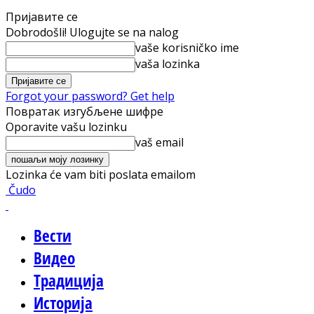
Пријавите се
Dobrodošli! Ulogujte se na nalog
vaše korisničko ime
vaša lozinka
Forgot your password? Get help
Повратак изгубљене шифре
Oporavite vašu lozinku
vaš email
Lozinka će vam biti poslata emailom
Čudo
Вести
Видео
Традиција
Историја