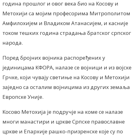
година прошлог и овог века био на Косову и
Метохији са мојим професорима Митрополитом
Амфилохијем и Владиком Атанасијем, и касније
током тешких година страдања братског српског
народа.
Поред бројних војника распоређених у
јединицама КФОРА, налазе се војници и из војске
Грчке, који чувају светиње на Косову и Метохији
заједно са осталим војницима из других земаља
Европске Уније.
Косово Метохија је подручје на коме се налазе
многи манастири и цркве Српске православне
цркве и Епархије рашко-призренске које су по