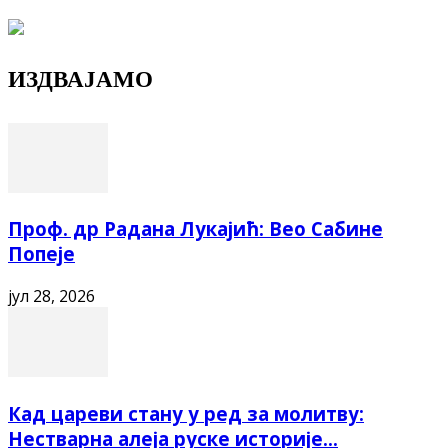
ИЗДВАЈАМО
Проф. др Радана Лукајић: Вео Сабине
Попеје
јул 28, 2026
Кад цареви стану у ред за молитву:
Нестварна алеја руске историје...