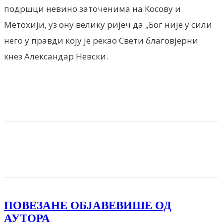
подршци невино заточенима на Косову и
Метохији, уз ону велику ријеч да „Бог није у сили
него у правди коју је рекао Свети благовјерни
кнез Александар Невски.
Facebook
X
ReddIt
Email
Pri
ПОВЕЗАНЕ ОБЈАВЕ
ВИШЕ ОД
АУТОРА