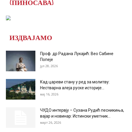
(ПИНОСАВА)
ИЗДВАЈАМО
Проф. др Радана Лукајић: Вео Сабине
Попеје
јул 28, 2026
Кад цареви стану у ред за молитву:
Нестварна алеја руске историје...
мај 16, 2026
ЧУДО интервју – Сузана Рудић песникиња,
вајар и новинар: Истински уметник...
март 26, 2026