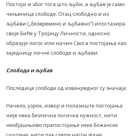
Постоји и због тога што љуби, а љубав је само
чињеница слободе. Отац слободно и из
љубави („безвремено и љубавно”) ипостазира
своје Биће у Тројицу Личности, односно
образује логос или начин Свога постојања као
заједницу личне слободе и љубави.
Слобода и љубав
Последице слободе од изванредног су значаја.
Начело, узрок, извор и полазиште постојања
није нека безлична логичка нужност, нити
необјашњиво прапостојање неке божанске
суштине, нити пак слепи нагон једне