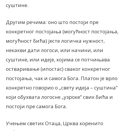
суштине.
Другим речима: оно што постоји пре
конкретног постојања (могућност постојања,
могућност бића) јесте логичка нужност,
некакви дати логоси, или начини, или
суштине, или идеје, којима се потчињава
остваривање (ипостас) сваког конкретног
постојања, чак и самога Бога. Платон је врло
конкретно говорио о „свету идеја – суштина”
који обухвата логосне „узроке” свих бића и
постоји пре самога Бога.
Учењем светих Отаца, Црква коренито