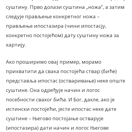
суштину. Прво долази суштина „ножа”, а затим
следује прављење конкретног ножа –
прављење ипостазира (чини ипостасју,
конкретно постојећом) дату суштину ножа за
хартију.
Ако проширимо овај пример, морамо
прихватити да свака постојећа ствар (биће)
представља ипостас (остваривање) неке опште
суштине. Она одређује начин и логос
посебности сваког бића. И Бог, дакле, ако је
истински постојећи, јесте ипостас неке дате
суштине – Његово постојање остварује
(ипостазира) дати начин и логос Његове