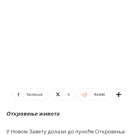
Facebook
X
ReddIt
Откровење живота
У Новом Завету долази до пуноће Откровења: