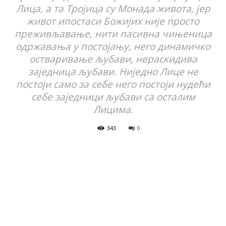
Лица, а та Тројица су Монада живота, јер
живот ипостаси Божијих није просто
преживљавање, нити пасивна чињеница
одржавања у постојању, него динамичко
остваривање љубави, нераскидива
заједница љубави. Ниједно Лице не
постоји само за себе него постоји нудећи
себе заједници љубави са осталим
Лицима.
343
0