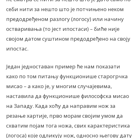
себи нити за нешто што је потчињено неком
предодређеном разлогу (логосу) или начину
остваривања (то јест ипостаси) – биће није
својом датом суштином предодређено на своју
ипостас.
Један једноставан пример ће нам показати
како по том питању функционише старогрчка
мисао – а како је, у многим случајевима,
наставила да функционише философска мисао
на Западу. Када хоћу да направим нож за
резање хартије, прво морам својим умом да
схватим појам тога ножа, свих карактеристика
(логоса) које одликују нож, односно његову дату