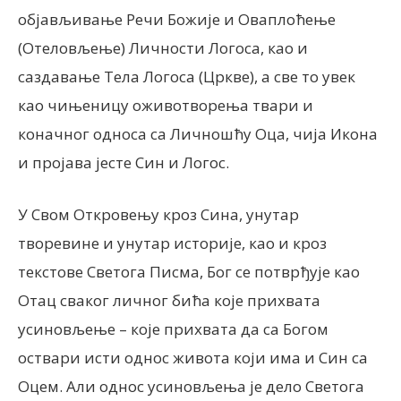
објављивање Речи Божије и Оваплоћење
(Отеловљење) Личности Логоса, као и
саздавање Тела Логоса (Цркве), а све то увек
као чињеницу оживотворења твари и
коначног односа са Личношћу Оца, чија Икона
и пројава јесте Син и Логос.
У Свом Откровењу кроз Сина, унутар
творевине и унутар историје, као и кроз
текстове Светога Писма, Бог се потврђује као
Отац сваког личног бића које прихвата
усиновљење – које прихвата да са Богом
оствари исти однос живота који има и Син са
Оцем. Али однос усиновљења је дело Светога