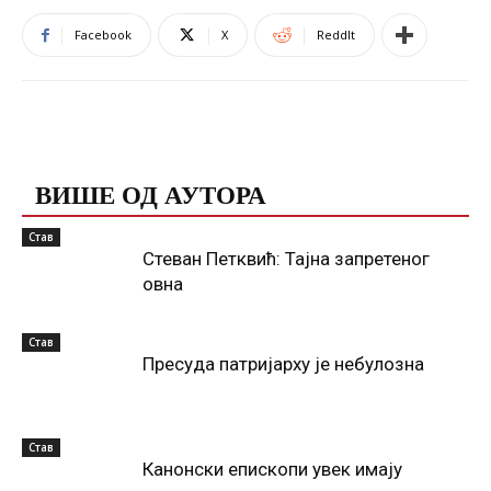
Facebook
X
ReddIt
ПОВЕЗАНЕ ОБЈАВЕ
ВИШЕ ОД АУТОРА
Став
Стеван Петквић: Тајна запретеног
овна
Став
Пресуда патријарху је небулозна
Став
Канонски епископи увек имају