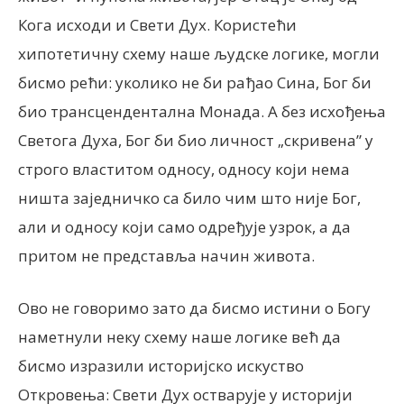
Кога исходи и Свети Дух. Користећи
хипотетичну схему наше људске логике, могли
бисмо рећи: уколико не би рађао Сина, Бог би
био трансцендентална Монада. А без исхођења
Светога Духа, Бог би био личност „скривена” у
строго властитом односу, односу који нема
ништа заједничко са било чим што није Бог,
али и односу који само одређује узрок, а да
притом не представља начин живота.
Ово не говоримо зато да бисмо истини о Богу
наметнули неку схему наше логике већ да
бисмо изразили историјско искуство
Откровења: Свети Дух остварује у историји