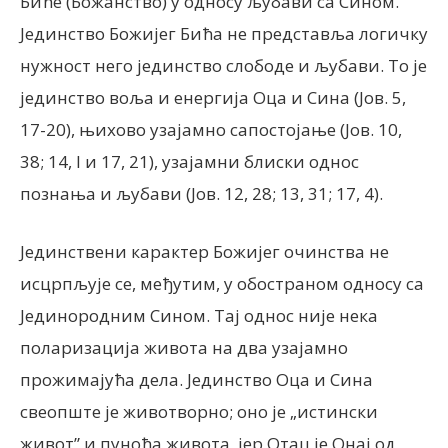
Биће (Божанство) у односу љубави са Сином.
Јединство Божијег Бића не представља логичку
нужност него јединство слободе и љубави. То је
јединство воља и енергија Оца и Сина (Јов. 5,
17-20), њихово узајамно сапостојање (Јов. 10,
38; 14, I и 17, 21), узајамни блиски однос
познања и љубави (Јов. 12, 28; 13, 31; 17, 4).
Јединствени карактер Божијег очинства не
исцрпљује се, међутим, у обостраном односу са
Јединородним Сином. Тај однос није нека
поларизација живота на два узајамно
прожимајућа дела. Јединство Оца и Сина
свеопште је животворно; оно је „истински
живот” и пуноћа живота, јер Отац је Онај од