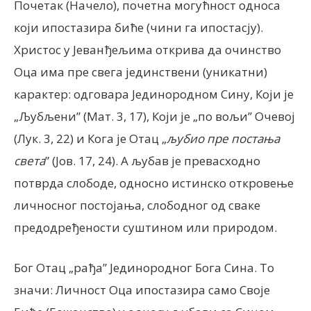
Почетак (Начело), почетна могућност односа
који ипостазира биће (чини га ипостасју).
Христос у Јеванђељима открива да очинство
Оца има пре свега јединствени (уникатни)
карактер: одговара Јединородном Сину, Који је
„Љубљени” (Мат. 3, 17), Који је „по вољи” Очевој
(Лук. 3, 22) и Кога је Отац „
љубио пре постања
света
” (Јов. 17, 24). А љубав је превасходно
потврда слободе, односно истинско откровење
личносног постојања, слободног од сваке
предодређености суштином или природом.
Бог Отац „рађа” Јединородног Бога Сина. То
значи: Личност Оца ипостазира само Своје