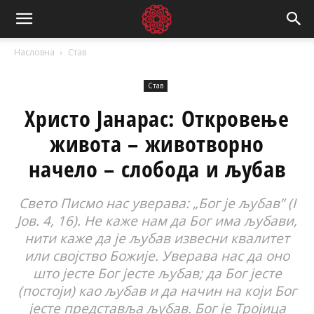
Насловна
Став
Став
Христо Јанарас: Откровење
живота – животворно
начело – слобода и љубав
Свето Писмо нас уверава: „Бог је љубав” (I
Јов. 4, 16). Не каже нам да Бог има љубави,
нити каже да је љубав извесни квалитет
или својство Божије. Уверава нас да оно
што јесте Бог јесте љубав; да Бог јесте
(постоји) као љубав и да начин на који Бог
јесте представља љубав. Бог је Тројица