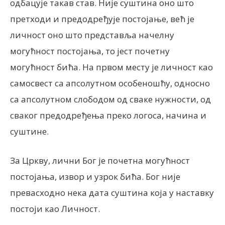
одбацује такав став. Није суштина оно што
претходи и предодређује постојање, већ је
личност оно што представља начелну
могућност постојања, то јест почетну
могућност бића. На првом месту је личност као
самосвест са апсолутном особеношћу, односно
са апсолутном слободом од сваке нужности, од
сваког предодређења преко логоса, начина и
суштине.
За Цркву, лични Бог је почетна могућност
постојања, извор и узрок бића. Бог није
превасходно нека дата суштина која у наставку
постоји као Личност.