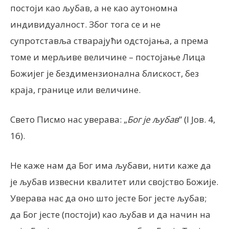
постоји као љубав, а не као аутономна
индивидуалност. Због тога се и не
супротставља стварајући одстојања, а према
томе и мерљиве величине – постојање Лица
Божијег је бездимензионална блискост, без
краја, границе или величине.
Свето Писмо нас уверава: „
Бог је љубав
” (I Јов. 4,
16).
Не каже нам да Бог има љубави, нити каже да
је љубав извесни квалитет или својство Божије.
Уверава нас да оно што јесте Бог јесте љубав;
да Бог јесте (постоји) као љубав и да начин на