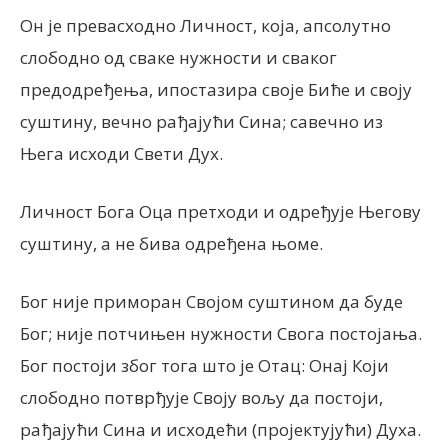
Он је превасходно Личност, која, апсолутно
слободно од сваке нужности и сваког
предодређења, ипостазира своје Биће и своју
суштину, вечно рађајући Сина; савечно из
Њега исходи Свети Дух.
Личност Бога Оца претходи и одређује Његову
суштину, а не бива одређена њоме.
Бог није приморан Својом суштином да буде
Бог; није потчињен нужности Свога постојања.
Бог постоји због тога што је Отац: Онај Који
слободно потврђује Своју вољу да постоји,
рађајући Сина и исходећи (пројектујући) Духа.