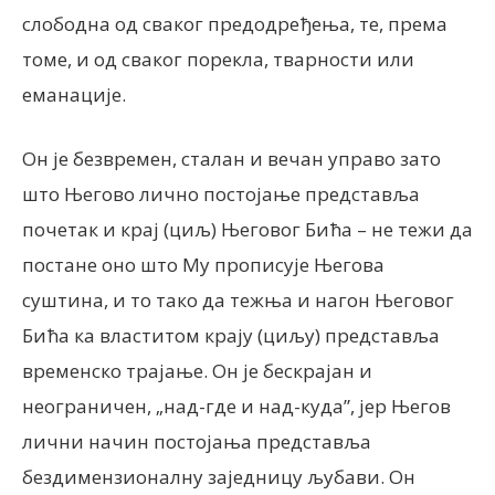
слободна од сваког предодређења, те, према
томе, и од сваког порекла, тварности или
еманације.
Он је безвремен, сталан и вечан управо зато
што Његово лично постојање представља
почетак и крај (циљ) Његовог Бића – не тежи да
постане оно што Му прописује Његова
суштина, и то тако да тежња и нагон Његовог
Бића ка властитом крају (циљу) представља
временско трајање. Он је бескрајан и
неограничен, „над-где и над-куда”, јер Његов
лични начин постојања представља
бездимензионалну заједницу љубави. Он