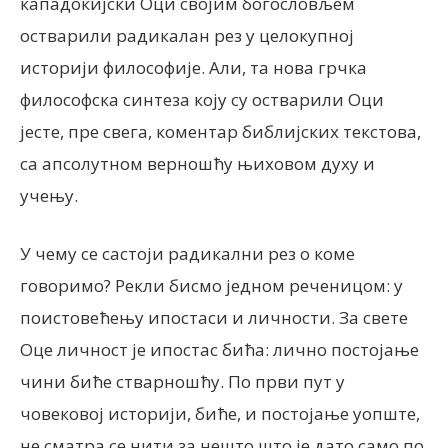
кападокијски Оци својим богословљем
остварили радикалан рез у целокупној
историји философије. Али, та нова грчка
философска синтеза коју су остварили Оци
јесте, пре свега, коментар библијских текстова,
са апсолутном верношћу њиховом духу и
учењу.
У чему се састоји радикални рез о коме
говоримо? Рекли бисмо једном реченицом: у
поистовећењу ипостаси и личности. За свете
Оце личност је ипостас бића: лично постојање
чини биће стварношћу. По први пут у
човековој историји, биће, и постојање уопште,
не сматра се нити за нешто што је дато само по