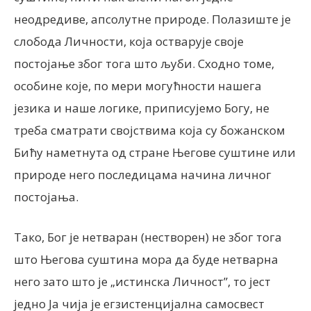
неодредиве, апсолутне природе. Полазиште је
слобода Личности, која остварује своје
постојање због тога што љуби. Сходно томе,
особине које, по мери могућности нашега
језика и наше логике, приписујемо Богу, не
треба сматрати својствима која су божанском
Бићу наметнута од стране Његове суштине или
природе него последицама начина личног
постојања.
Тако, Бог је нетваран (нестворен) не због тога
што Његова суштина мора да буде нетварна
него зато што је „истинска Личност”, то јест
једно Ја чија је егзистенцијална самосвест