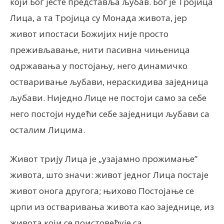
који Бог јесте представља љубав. Бог је Тројица
Лица, а та Тројица су Монада живота, јер
живот ипостаси Божијих није просто
преживљавање, нити пасивна чињеница
одржавања у постојању, него динамичко
остваривање љубави, нераскидива заједница
љубави. Ниједно Лице не постоји само за себе
него постоји нудећи себе заједници љубави са
осталим Лицима.
Живот трију Лица је „узајамно прожимање”
живота, што значи: живот једног Лица постаје
живот онога другога; њихово Постојање се
црпи из остваривања живота као заједнице, из
живота који се поистовећује са