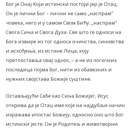
Бог је Онај Који истински постоји јер је Отац;
Он је лични Бог – лични не само „наспрам”
човека, него и у самом Свом Бићу: „наспрам”
Свога Сина и Свога Духа. Све што се односи на
Бога извире из тог односа очинства, синовства
и исхођења, из истине Лица, коју
претпоставља овај однос, – а не из логичких
последица појма Бог, нити из обавезних и
нужних својстава Божије суштине.
Остављајући Себе као Сина Божијег, Исус
открива да је Отац име које на најдубљи начин
изражава ипостас Божију, односно оно што Бог
истински јесте: Он је Родитељ и животворни