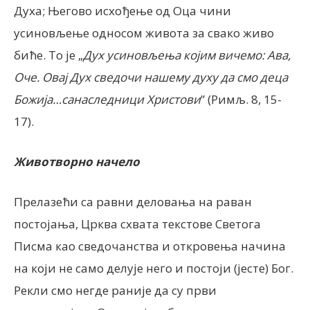
Духа; Његово исхођење од Оца чини
усиновљење односом живота за свако живо
биће. То је „
Дух усиновљења којим вичемо: Ава,
Оче. Овај Дух сведочи нашему духу да смо деца
Божија…санаследници Христови
” (Римљ. 8, 15-
17).
Животворно начело
Прелазећи са равни деловања на раван
постојања, Црква схвата текстове Светога
Писма као сведочанства и откровења начина
на који не само делује него и постоји (јесте) Бог.
Рекли смо негде раније да су први