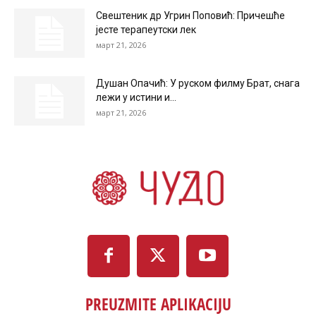
Свештеник др Угрин Поповић: Причешће
јесте терапеутски лек
март 21, 2026
Душан Опачић: У руском филму Брат, снага
лежи у истини и...
март 21, 2026
PREUZMITE APLIKACIJU