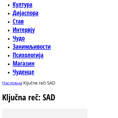
Култура
Дијаспора
Став
Интервју
Чудо
Занимљивости
Психологија
Магазин
Чуденце
Насловна
Ključne reči
SAD
Ključna reč: SAD