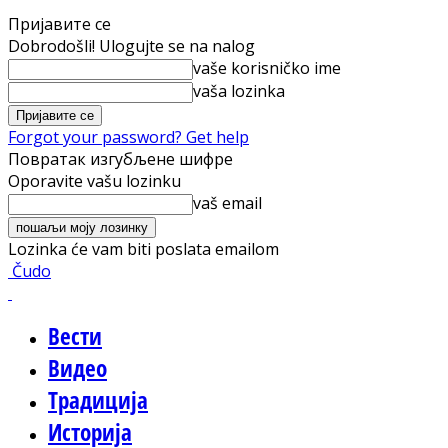
Пријавите се
Dobrodošli! Ulogujte se na nalog
vaše korisničko ime
vaša lozinka
Forgot your password? Get help
Повратак изгубљене шифре
Oporavite vašu lozinku
vaš email
Lozinka će vam biti poslata emailom
Čudo
Вести
Видео
Традиција
Историја