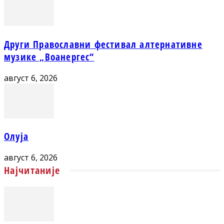
Други Православни фестивал алтернативне
музике „Воанергес“
август 6, 2026
Олуја
август 6, 2026
Најчитаније