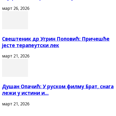
март 26, 2026
Свештеник др Угрин Поповић: Причешће
јесте терапеутски лек
март 21, 2026
Душан Опачић: У руском филму Брат, снага
лежи у истини и...
март 21, 2026