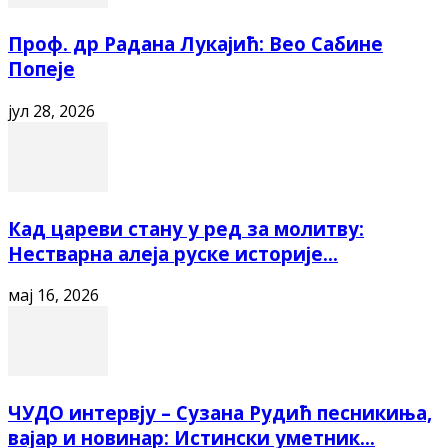
Проф. др Радана Лукајић: Вео Сабине
Попеје
јул 28, 2026
Кад цареви стану у ред за молитву:
Нестварна алеја руске историје...
мај 16, 2026
ЧУДО интервју – Сузана Рудић песникиња,
вајар и новинар: Истински уметник...