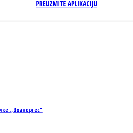
PREUZMITE APLIKACIJU
ике „Воанергес“