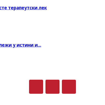
сте терапеутски лек
ежи у истини и...