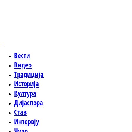
Вести
Видео
Традиција
Историја
Култура
Дијаспора
Став
Интервју
Чудо