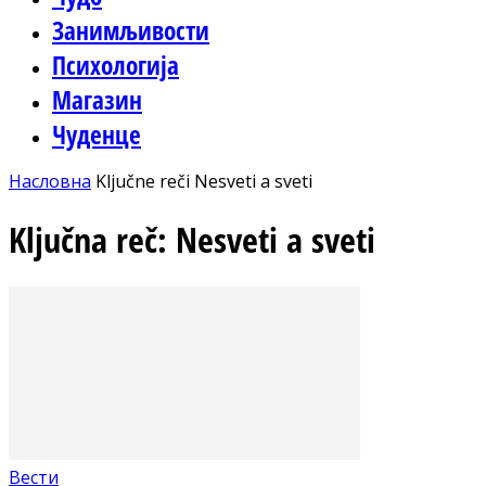
Занимљивости
Психологија
Магазин
Чуденце
Насловна
Ključne reči
Nesveti a sveti
Ključna reč: Nesveti a sveti
Вести