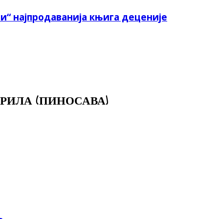
и“ најпродаванија књига деценије
РИЛА (ПИНОСАВА)