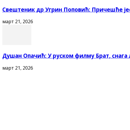
Свештеник др Угрин Поповић: Причешће је
март 21, 2026
Душан Опачић: У руском филму Брат, снага л
март 21, 2026