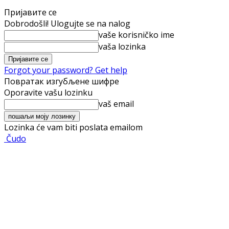
Пријавите се
Dobrodošli! Ulogujte se na nalog
vaše korisničko ime
vaša lozinka
Forgot your password? Get help
Повратак изгубљене шифре
Oporavite vašu lozinku
vaš email
Lozinka će vam biti poslata emailom
Čudo