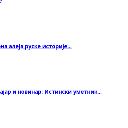
е
а алеја руске историје...
јар и новинар: Истински уметник...