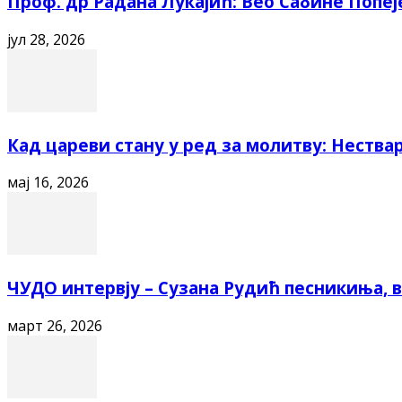
Проф. др Радана Лукајић: Вео Сабине Попеј
јул 28, 2026
Кад цареви стану у ред за молитву: Нестварн
мај 16, 2026
ЧУДО интервју – Сузана Рудић песникиња, ва
март 26, 2026