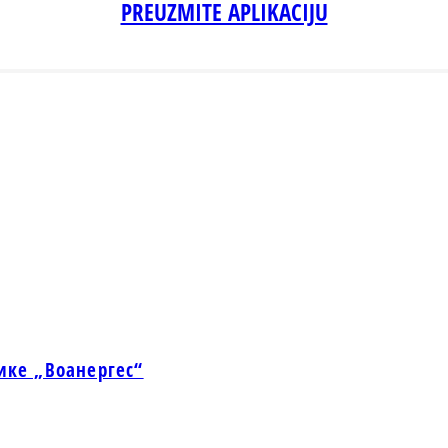
PREUZMITE APLIKACIJU
ике „Воанергес“