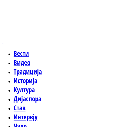
Вести
Видео
Традиција
Историја
Култура
Дијаспора
Став
Интервју
Чудо