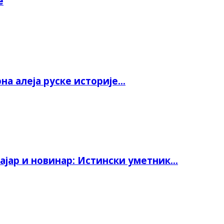
е
а алеја руске историје...
јар и новинар: Истински уметник...