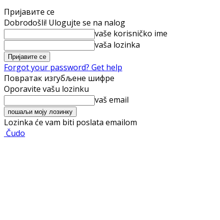
Пријавите се
Dobrodošli! Ulogujte se na nalog
vaše korisničko ime
vaša lozinka
Forgot your password? Get help
Повратак изгубљене шифре
Oporavite vašu lozinku
vaš email
Lozinka će vam biti poslata emailom
Čudo