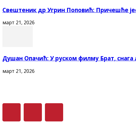
Свештеник др Угрин Поповић: Причешће је
март 21, 2026
Душан Опачић: У руском филму Брат, снага л
март 21, 2026