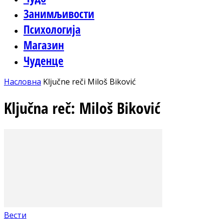
Занимљивости
Психологија
Магазин
Чуденце
Насловна
Ključne reči
Miloš Biković
Ključna reč: Miloš Biković
Вести