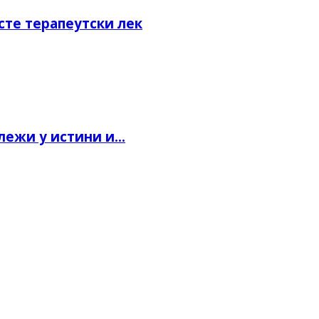
сте терапеутски лек
ежи у истини и...