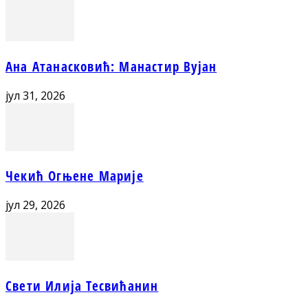
Ана Атанасковић: Манастир Вујан
јул 31, 2026
Чекић Огњене Марије
јул 29, 2026
Свети Илија Тесвићанин