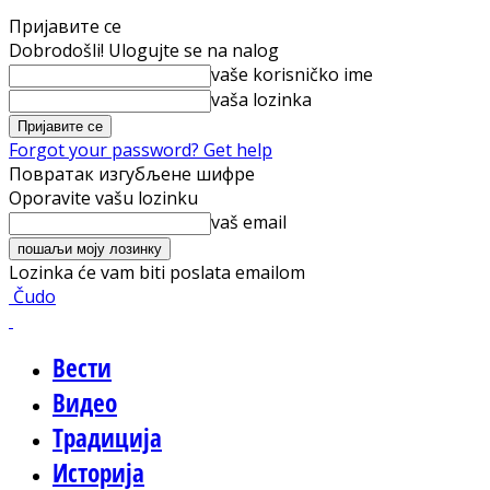
Пријавите се
Dobrodošli! Ulogujte se na nalog
vaše korisničko ime
vaša lozinka
Forgot your password? Get help
Повратак изгубљене шифре
Oporavite vašu lozinku
vaš email
Lozinka će vam biti poslata emailom
Čudo
Вести
Видео
Традиција
Историја