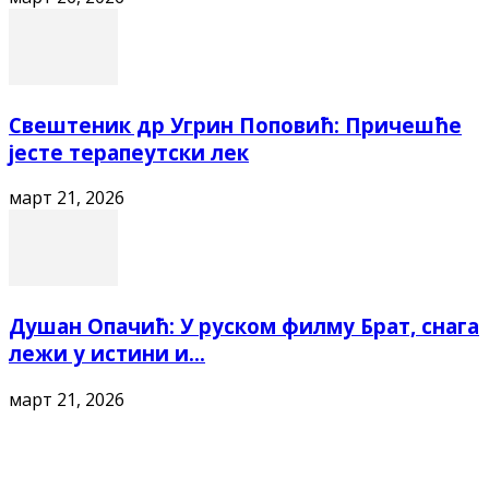
Свештеник др Угрин Поповић: Причешће
јесте терапеутски лек
март 21, 2026
Душан Опачић: У руском филму Брат, снага
лежи у истини и...
март 21, 2026