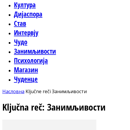
Култура
Дијаспора
Став
Интервју
Чудо
Занимљивости
Психологија
Магазин
Чуденце
Насловна
Ključne reči
Занимљивости
Ključna reč: Занимљивости