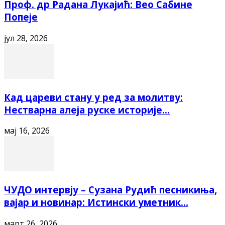
Проф. др Радана Лукајић: Вео Сабине
Попеје
јул 28, 2026
Кад цареви стану у ред за молитву:
Нестварна алеја руске историје...
мај 16, 2026
ЧУДО интервју – Сузана Рудић песникиња,
вајар и новинар: Истински уметник...
март 26, 2026