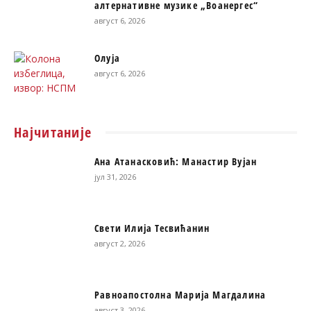
алтернативне музике „Воанергес“
август 6, 2026
Олуја
август 6, 2026
Најчитаније
Ана Атанасковић: Манастир Вујан
јул 31, 2026
Свети Илија Тесвићанин
август 2, 2026
Равноапостолна Марија Магдалина
август 3, 2026