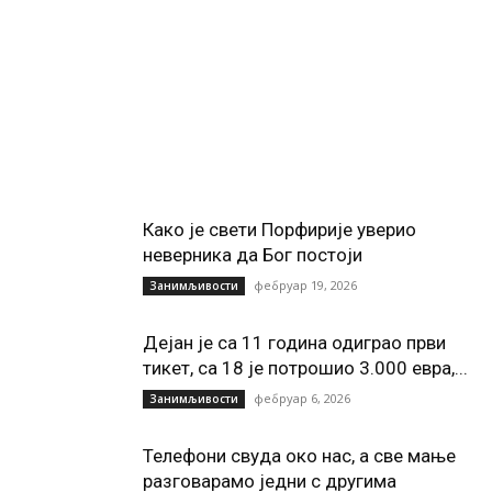
Како је свети Порфирије уверио
неверника да Бог постоји
фебруар 19, 2026
Занимљивости
Дејан је са 11 година одиграо први
тикет, са 18 је потрошио 3.000 евра,...
фебруар 6, 2026
Занимљивости
Телефони свуда око нас, а све мање
разговарамо једни с другима