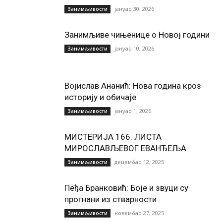
јануар 30, 2026
Занимљивости
Занимљиве чињенице о Новој години
јануар 10, 2026
Занимљивости
Војислав Ананић: Нова година кроз
историју и обичаје
јануар 1, 2026
Занимљивости
МИСТЕРИЈА 166. ЛИСТА
МИРОСЛАВЉЕВОГ ЕВАНЂЕЉА
децембар 12, 2025
Занимљивости
Пеђа Бранковић: Боје и звуци су
прогнани из стварности
новембар 27, 2025
Занимљивости