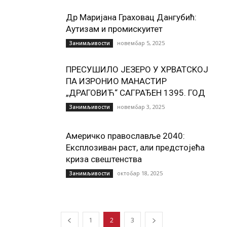
Др Маријана Граховац Дангубић:
Аутизам и промискуитет
новембар 5, 2025
Занимљивости
ПРЕСУШИЛО ЈЕЗЕРО У ХРВАТСKОЈ
ПА ИЗРОНИО МАНАСТИР
„ДРАГОВИЋ“ САГРАЂЕН 1395. ГОД
новембар 3, 2025
Занимљивости
Америчко православље 2040:
Експлозиван раст, али предстојећа
криза свештенства
октобар 18, 2025
Занимљивости
1
2
3