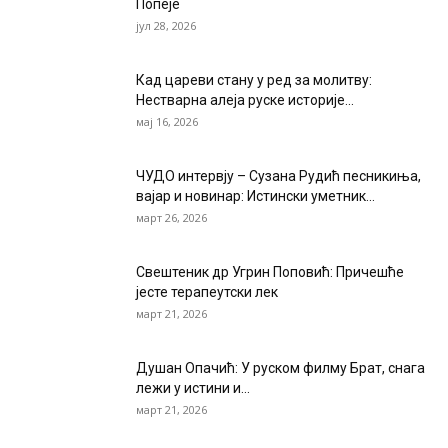
Попеје
јул 28, 2026
Кад цареви стану у ред за молитву:
Нестварна алеја руске историје...
мај 16, 2026
ЧУДО интервју – Сузана Рудић песникиња,
вајар и новинар: Истински уметник...
март 26, 2026
Свештеник др Угрин Поповић: Причешће
јесте терапеутски лек
март 21, 2026
Душан Опачић: У руском филму Брат, снага
лежи у истини и...
март 21, 2026