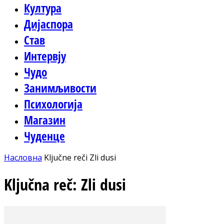
Култура
Дијаспора
Став
Интервју
Чудо
Занимљивости
Психологија
Магазин
Чуденце
Насловна
Ključne reči
Zli dusi
Ključna reč: Zli dusi