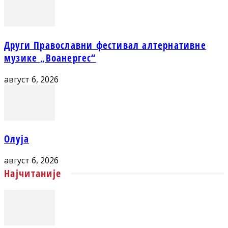
Други Православни фестивал алтернативне
музике „Воанергес“
август 6, 2026
Олуја
август 6, 2026
Најчитаније