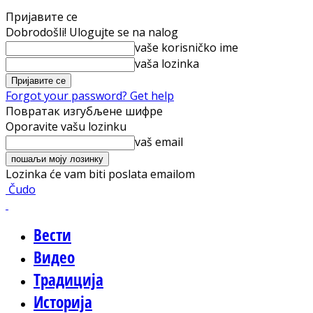
Пријавите се
Dobrodošli! Ulogujte se na nalog
vaše korisničko ime
vaša lozinka
Forgot your password? Get help
Повратак изгубљене шифре
Oporavite vašu lozinku
vaš email
Lozinka će vam biti poslata emailom
Čudo
Вести
Видео
Традиција
Историја