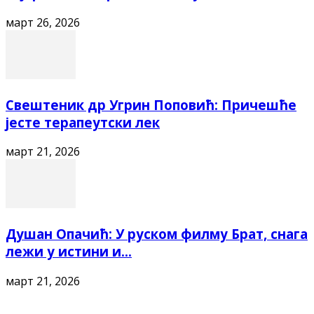
март 26, 2026
Свештеник др Угрин Поповић: Причешће
јесте терапеутски лек
март 21, 2026
Душан Опачић: У руском филму Брат, снага
лежи у истини и...
март 21, 2026