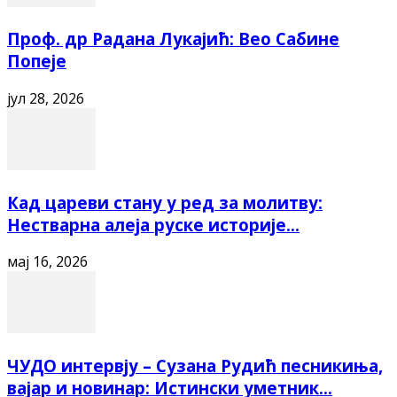
Проф. др Радана Лукајић: Вео Сабине
Попеје
јул 28, 2026
Кад цареви стану у ред за молитву:
Нестварна алеја руске историје...
мај 16, 2026
ЧУДО интервју – Сузана Рудић песникиња,
вајар и новинар: Истински уметник...