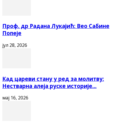
Проф. др Радана Лукајић: Вео Сабине
Попеје
јул 28, 2026
Кад цареви стану у ред за молитву:
Нестварна алеја руске историје...
мај 16, 2026