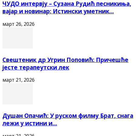
ЧУДО интервју – Сузана Рудић песникиња,
вајар и новинар: Истински уметник...
март 26, 2026
Свештеник др Угрин Поповић: Причешће
јесте терапеутски лек
март 21, 2026
Душан Опачић: У руском филму Брат, снага
лежи у истини и...
март 21, 2026