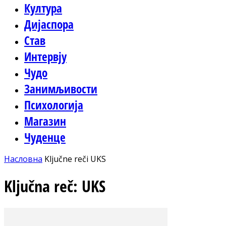
Култура
Дијаспора
Став
Интервју
Чудо
Занимљивости
Психологија
Магазин
Чуденце
Насловна
Ključne reči
UKS
Ključna reč: UKS