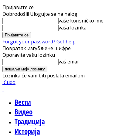
Пријавите се
Dobrodošli! Ulogujte se na nalog
vaše korisničko ime
vaša lozinka
Forgot your password? Get help
Повратак изгубљене шифре
Oporavite vašu lozinku
vaš email
Lozinka će vam biti poslata emailom
Čudo
Вести
Видео
Традиција
Историја