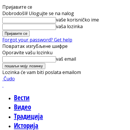
Пријавите се
Dobrodošli! Ulogujte se na nalog
vaše korisničko ime
vaša lozinka
Forgot your password? Get help
Повратак изгубљене шифре
Oporavite vašu lozinku
vaš email
Lozinka će vam biti poslata emailom
Čudo
Вести
Видео
Традиција
Историја