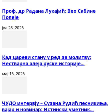
Проф. др Радана Лукајић: Вео Сабине
Попеје
јул 28, 2026
Кад цареви стану у ред за молитву:
Нестварна алеја руске историје...
мај 16, 2026
ЧУДО интервју – Сузана Рудић песникиња,
вајар и новинар: Истински уметник...