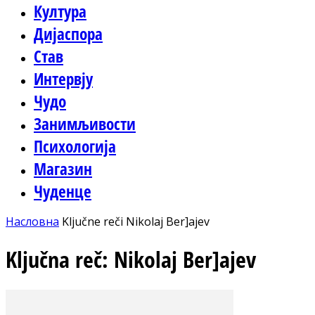
Култура
Дијаспора
Став
Интервју
Чудо
Занимљивости
Психологија
Магазин
Чуденце
Насловна
Ključne reči
Nikolaj Ber]ajev
Ključna reč: Nikolaj Ber]ajev