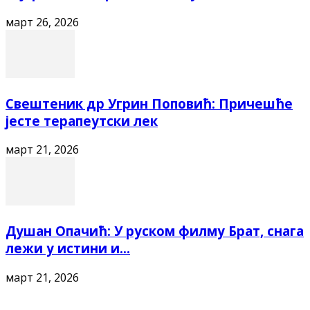
март 26, 2026
Свештеник др Угрин Поповић: Причешће
јесте терапеутски лек
март 21, 2026
Душан Опачић: У руском филму Брат, снага
лежи у истини и...
март 21, 2026