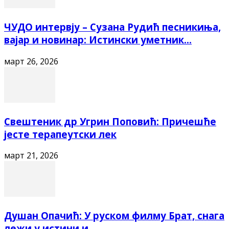
ЧУДО интервју – Сузана Рудић песникиња,
вајар и новинар: Истински уметник...
март 26, 2026
Свештеник др Угрин Поповић: Причешће
јесте терапеутски лек
март 21, 2026
Душан Опачић: У руском филму Брат, снага
лежи у истини и...