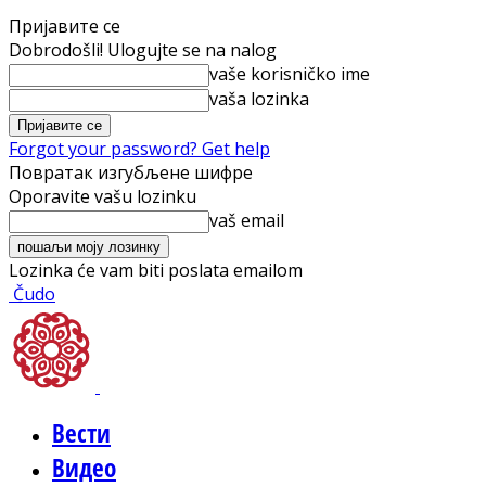
Пријавите се
Dobrodošli! Ulogujte se na nalog
vaše korisničko ime
vaša lozinka
Forgot your password? Get help
Повратак изгубљене шифре
Oporavite vašu lozinku
vaš email
Lozinka će vam biti poslata emailom
Čudo
Вести
Видео