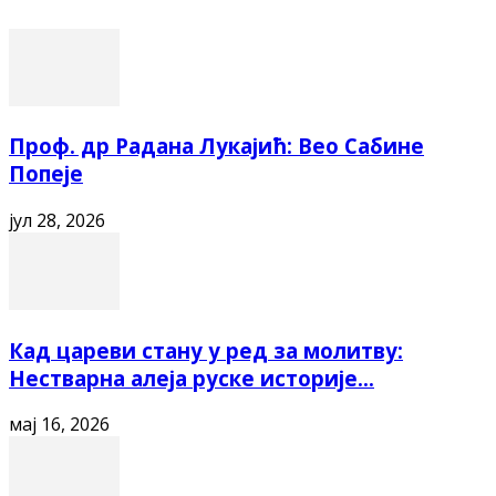
Проф. др Радана Лукајић: Вео Сабине
Попеје
јул 28, 2026
Кад цареви стану у ред за молитву:
Нестварна алеја руске историје...
мај 16, 2026