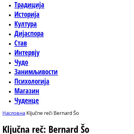
Традиција
Историја
Култура
Дијаспора
Став
Интервју
Чудо
Занимљивости
Психологија
Магазин
Чуденце
Насловна
Ključne reči
Bernard Šo
Ključna reč: Bernard Šo