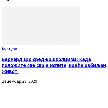
Култура
Бернард Шо средњошколцима: Kада
положите све своје испите, креће озбиљан
живот!
децембар 29, 2020