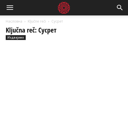
Насловна
Ključne reči
Сусрет
Ključna reč: Сусрет
Издвајамо