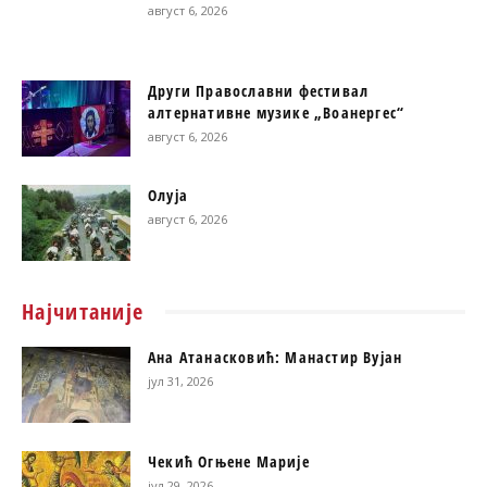
август 6, 2026
Други Православни фестивал
алтернативне музике „Воанергес“
август 6, 2026
Олуја
август 6, 2026
Најчитаније
Ана Атанасковић: Манастир Вујан
јул 31, 2026
Чекић Огњене Марије
јул 29, 2026