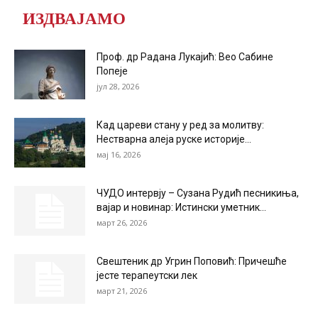
ИЗДВАЈАМО
Проф. др Радана Лукајић: Вео Сабине
Попеје
јул 28, 2026
Кад цареви стану у ред за молитву:
Нестварна алеја руске историје...
мај 16, 2026
ЧУДО интервју – Сузана Рудић песникиња,
вајар и новинар: Истински уметник...
март 26, 2026
Свештеник др Угрин Поповић: Причешће
јесте терапеутски лек
март 21, 2026