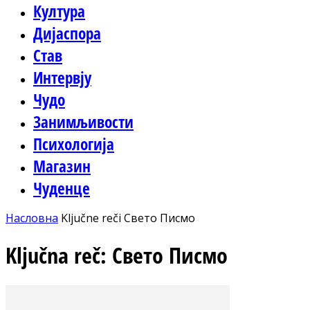
Култура
Дијаспора
Став
Интервју
Чудо
Занимљивости
Психологија
Магазин
Чуденце
Насловна
Ključne reči
Свето Писмо
Ključna reč: Свето Писмо