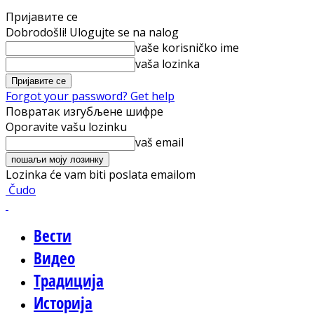
Пријавите се
Dobrodošli! Ulogujte se na nalog
vaše korisničko ime
vaša lozinka
Forgot your password? Get help
Повратак изгубљене шифре
Oporavite vašu lozinku
vaš email
Lozinka će vam biti poslata emailom
Čudo
Вести
Видео
Традиција
Историја