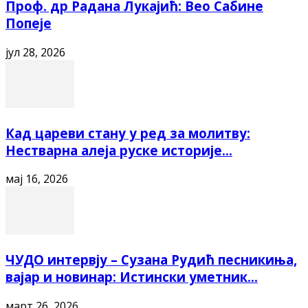
Проф. др Радана Лукајић: Вео Сабине
Попеје
јул 28, 2026
Кад цареви стану у ред за молитву:
Нестварна алеја руске историје...
мај 16, 2026
ЧУДО интервју – Сузана Рудић песникиња,
вајар и новинар: Истински уметник...
март 26, 2026