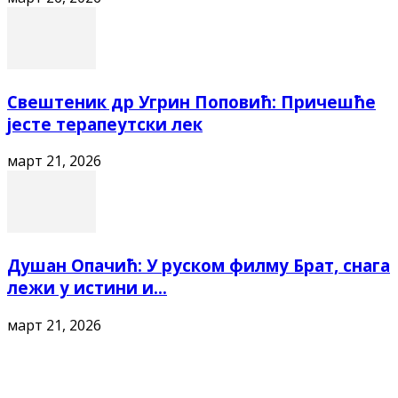
Свештеник др Угрин Поповић: Причешће
јесте терапеутски лек
март 21, 2026
Душан Опачић: У руском филму Брат, снага
лежи у истини и...
март 21, 2026