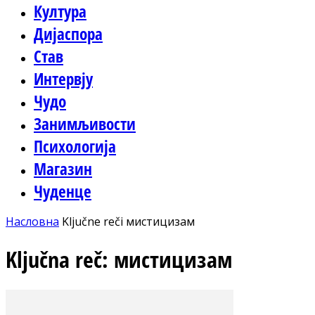
Култура
Дијаспора
Став
Интервју
Чудо
Занимљивости
Психологија
Магазин
Чуденце
Насловна
Ključne reči
мистицизам
Ključna reč: мистицизам