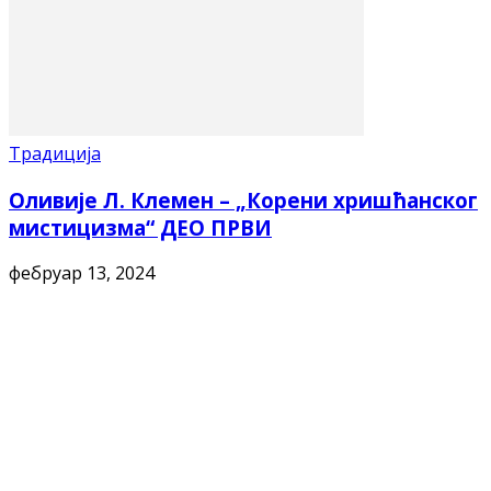
Традиција
Оливије Л. Клемен – „Корени хришћанског
мистицизма“ ДЕО ПРВИ
фебруар 13, 2024