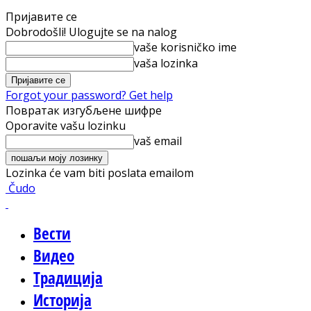
Пријавите се
Dobrodošli! Ulogujte se na nalog
vaše korisničko ime
vaša lozinka
Forgot your password? Get help
Повратак изгубљене шифре
Oporavite vašu lozinku
vaš email
Lozinka će vam biti poslata emailom
Čudo
Вести
Видео
Традиција
Историја