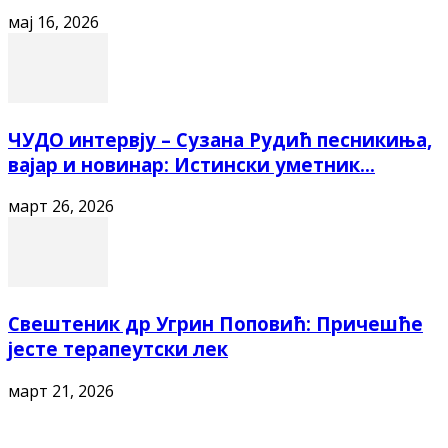
мај 16, 2026
ЧУДО интервју – Сузана Рудић песникиња,
вајар и новинар: Истински уметник...
март 26, 2026
Свештеник др Угрин Поповић: Причешће
јесте терапеутски лек
март 21, 2026