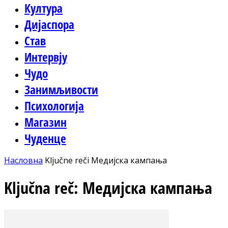
Култура
Дијаспора
Став
Интервју
Чудо
Занимљивости
Психологија
Магазин
Чуденце
Насловна
Ključne reči
Медијска кампања
Ključna reč: Медијска кампања