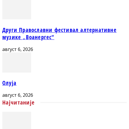
Други Православни фестивал алтернативне
музике „Воанергес“
август 6, 2026
Олуја
август 6, 2026
Најчитаније