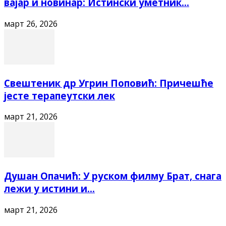
вајар и новинар: Истински уметник...
март 26, 2026
Свештеник др Угрин Поповић: Причешће
јесте терапеутски лек
март 21, 2026
Душан Опачић: У руском филму Брат, снага
лежи у истини и...
март 21, 2026