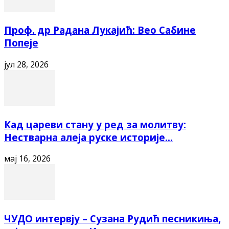
Проф. др Радана Лукајић: Вео Сабине
Попеје
јул 28, 2026
Кад цареви стану у ред за молитву:
Нестварна алеја руске историје...
мај 16, 2026
ЧУДО интервју – Сузана Рудић песникиња,