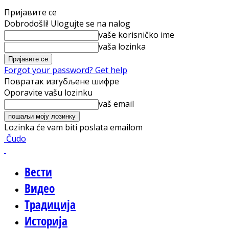
Пријавите се
Dobrodošli! Ulogujte se na nalog
vaše korisničko ime
vaša lozinka
Forgot your password? Get help
Повратак изгубљене шифре
Oporavite vašu lozinku
vaš email
Lozinka će vam biti poslata emailom
Čudo
Вести
Видео
Традиција
Историја