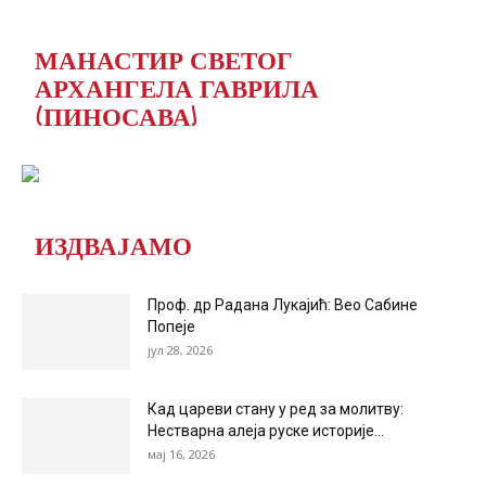
МАНАСТИР СВЕТОГ
АРХАНГЕЛА ГАВРИЛА
(ПИНОСАВА)
ИЗДВАЈАМО
Проф. др Радана Лукајић: Вео Сабине
Попеје
јул 28, 2026
Кад цареви стану у ред за молитву:
Нестварна алеја руске историје...
мај 16, 2026