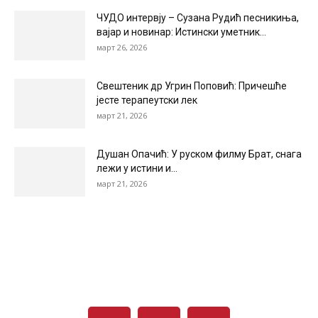
ЧУДО интервју – Сузана Рудић песникиња,
вајар и новинар: Истински уметник...
март 26, 2026
Свештеник др Угрин Поповић: Причешће
јесте терапеутски лек
март 21, 2026
Душан Опачић: У руском филму Брат, снага
лежи у истини и...
март 21, 2026