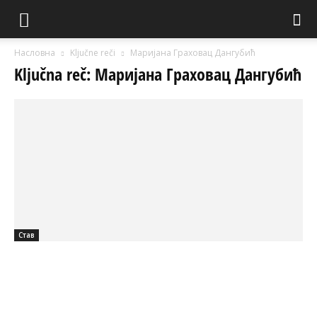
Насловна
Ključne reči
Маријана Граховац Дангубић
Ključna reč: Маријана Граховац Дангубић
Став