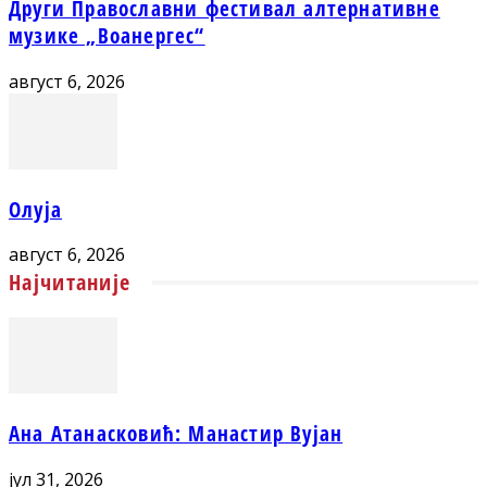
Други Православни фестивал алтернативне
музике „Воанергес“
август 6, 2026
Олуја
август 6, 2026
Најчитаније
Ана Атанасковић: Манастир Вујан
јул 31, 2026