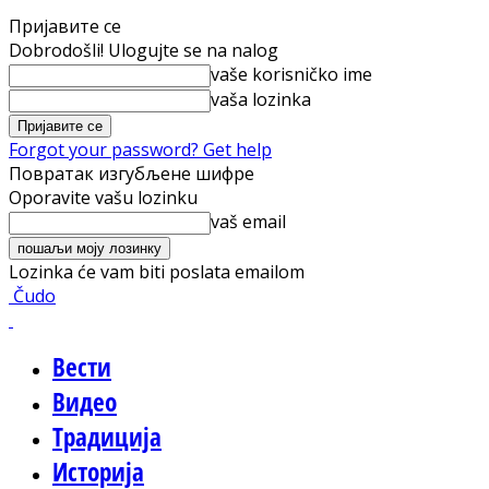
Пријавите се
Dobrodošli! Ulogujte se na nalog
vaše korisničko ime
vaša lozinka
Forgot your password? Get help
Повратак изгубљене шифре
Oporavite vašu lozinku
vaš email
Lozinka će vam biti poslata emailom
Čudo
Вести
Видео
Традиција
Историја