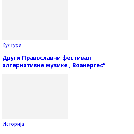
Култура
Други Православни фестивал
алтернативне музике „Воанергес“
Историја