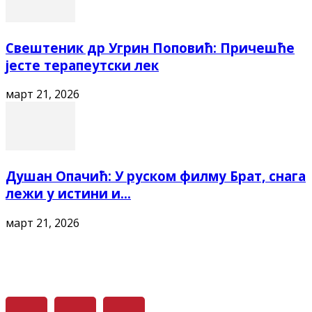
Свештеник др Угрин Поповић: Причешће
јесте терапеутски лек
март 21, 2026
Душан Опачић: У руском филму Брат, снага
лежи у истини и...
март 21, 2026