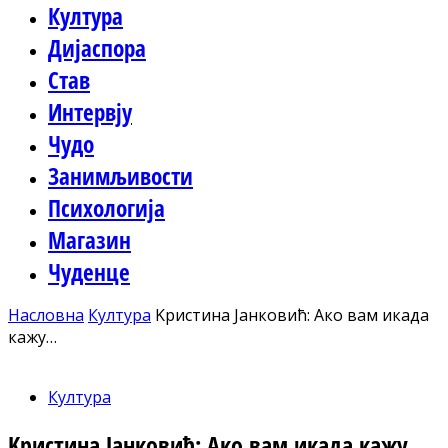
Култура
Дијаспора
Став
Интервју
Чудо
Занимљивости
Психологија
Магазин
Чуденце
Насловна
Култура
Kристина Јанковић: Ако вам икада
кажу…
Култура
Kристина Јанковић: Ако вам икада кажу…