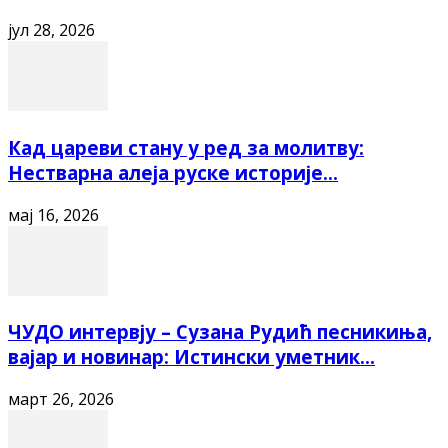
јул 28, 2026
Кад цареви стану у ред за молитву:
Нестварна алеја руске историје...
мај 16, 2026
ЧУДО интервју – Сузана Рудић песникиња,
вајар и новинар: Истински уметник...
март 26, 2026