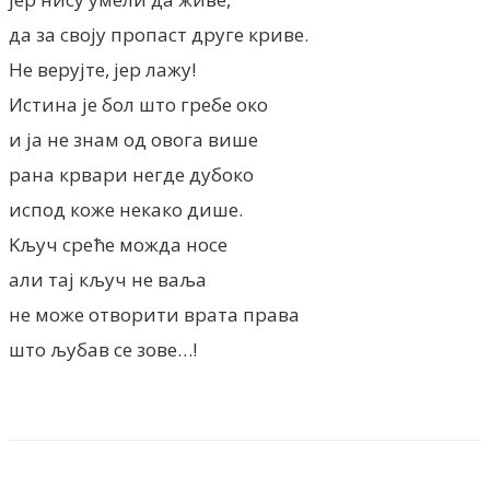
да за своју пропаст друге криве.
Не верујте, јер лажу!
Истина је бол што гребе око
и ја не знам од овога више
рана крвари негде дубоко
испод коже некако дише.
Kључ среће можда носе
али тај кључ не ваља
не може отворити врата права
што љубав се зове…!