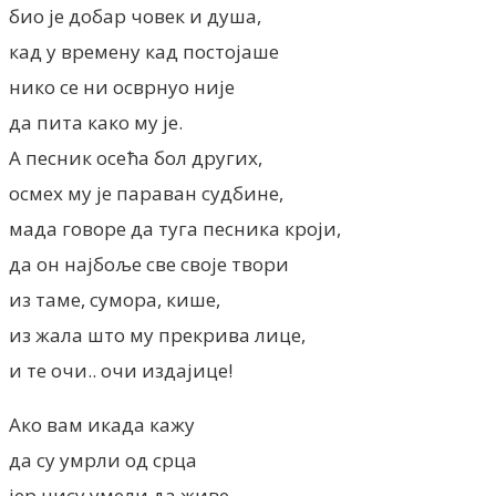
био је добар човек и душа,
кад у времену кад постојаше
нико се ни осврнуо није
да пита како му је.
А песник осећа бол других,
осмех му је параван судбине,
мада говоре да туга песника кроји,
да он најбоље све своје твори
из таме, сумора, кише,
из жала што му прекрива лице,
и те очи.. очи издајице!
Ако вам икада кажу
да су умрли од срца
јер нису умели да живе,