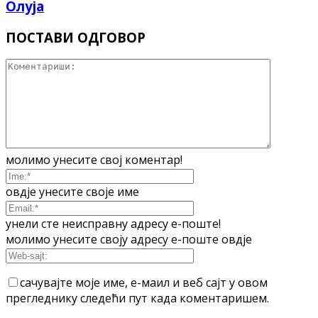
Олуја
ПОСТАВИ ОДГОВОР
молимо унесите свој коментар!
овдје унесите своје име
унели сте неисправну адресу е-поште!
молимо унесите своју адресу е-поште овдје
сачувајте моје име, е-маил и веб сајт у овом
прегледнику следећи пут када коментаришем.