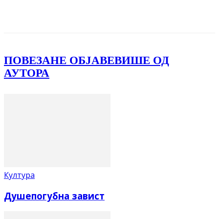
Facebook
X
ReddIt
Email
Pri
ПОВЕЗАНЕ ОБЈАВЕ
ВИШЕ ОД
АУТОРА
Култура
Душепогубна завист