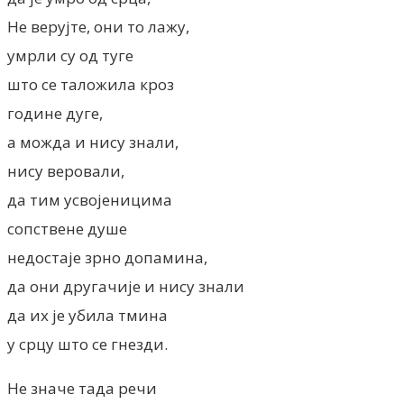
Не верујте, они то лажу,
умрли су од туге
што се таложила кроз
године дуге,
а можда и нису знали,
нису веровали,
да тим усвојеницима
сопствене душе
недостаје зрно допамина,
да они другачије и нису знали
да их је убила тмина
у срцу што се гнезди.
Не значе тада речи