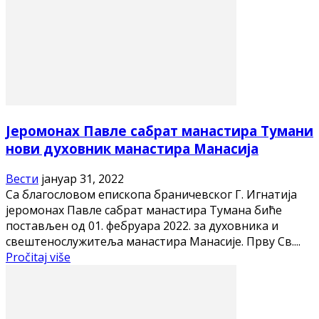
Jеромонах Павле сабрат манастира Тумани
нови духовник манастира Манасија
Вести
јануар 31, 2022
Са благословом епископа браничевског Г. Игнатија
јеромонах Павле сабрат манастира Тумана биће
постављен од 01. фебруара 2022. за духовника и
свештенослужитеља манастира Манасије. Прву Св....
Pročitaj više