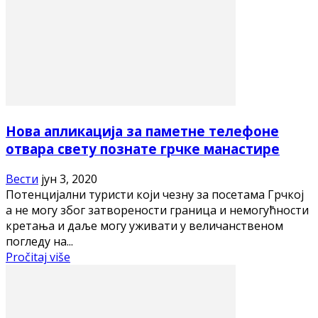
Нова апликација за паметне телефоне
отвара свету познате грчке манастире
Вести
јун 3, 2020
Потенцијални туристи који чезну за посетама Грчкој
а не могу због затворености граница и немогућности
кретања и даље могу уживати у величанственом
погледу на...
Pročitaj više