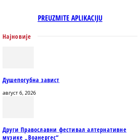
PREUZMITE APLIKACIJU
Најновије
Душепогубна завист
август 6, 2026
Други Православни фестивал алтернативне
музике „Воанергес“