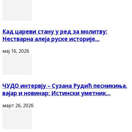
Кад цареви стану у ред за молитву:
Нестварна алеја руске историје...
мај 16, 2026
ЧУДО интервју – Сузана Рудић песникиња,
вајар и новинар: Истински уметник...
март 26, 2026