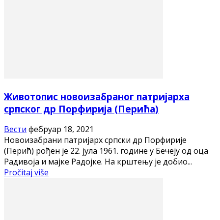
Животопис новоизабраног патријарха
српског др Порфирија (Перића)
Вести
фебруар 18, 2021
Новоизабрани патријарх српски др Порфирије
(Перић) рођен је 22. јула 1961. године у Бечеју од оца
Радивоја и мајке Радојке. На крштењу је добио...
Pročitaj više