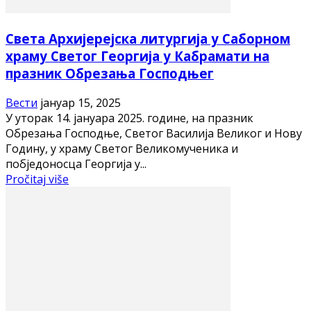
Света Архијерејска литургија у Саборном
храму Светог Георгија у Кабрамати на
празник Обрезања Господњег
Вести
јануар 15, 2025
У уторак 14. јануара 2025. године, на празник
Обрезања Господње, Светог Василија Великог и Нову
Годину, у храму Светог Великомученика и
побједоносца Георгија у...
Pročitaj više