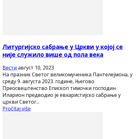
Литургијско сабрање у Цркви у којој се
није служило више од пола века
Вести
август 10, 2023
На празник Светог великомученика Пантелејмона, у
среду 9. августа 2023. године, Његово
Преосвештенство Епископ тимочки господин
Иларион предводио је евхаристијско сабрање у
цркви Светог...
Pročitaj više