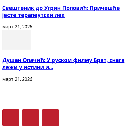
Свештеник др Угрин Поповић: Причешће
јесте терапеутски лек
март 21, 2026
Душан Опачић: У руском филму Брат, снага
лежи у истини и...
март 21, 2026