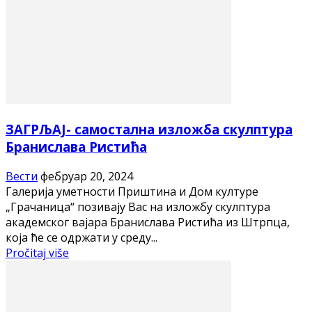
ЗАГРЉАЈ- самостална изложба скулптура
Бранислава Ристића
Вести
фебруар 20, 2024
Галерија уметности Приштина и Дом културе
„Грачаница“ позивају Вас на изложбу скулптура
академског вајара Бранислава Ристића из Штрпца,
која ће се одржати у среду...
Pročitaj više