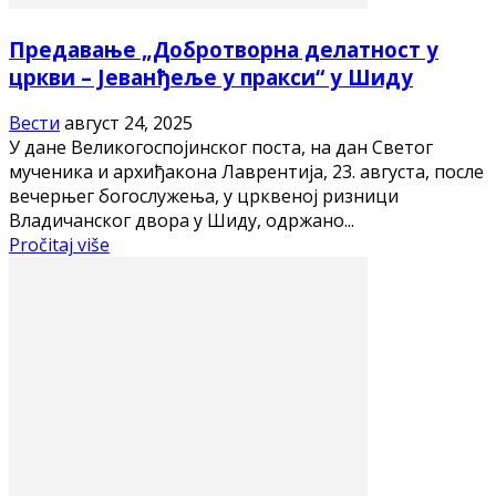
Предавање „Добротворна делатност у
цркви – Јеванђеље у пракси“ у Шиду
Вести
август 24, 2025
У дане Великогоспојинског поста, на дан Светог
мученика и архиђакона Лаврентија, 23. августа, после
вечерњег богослужења, у црквеној ризници
Владичанског двора у Шиду, одржано...
Pročitaj više