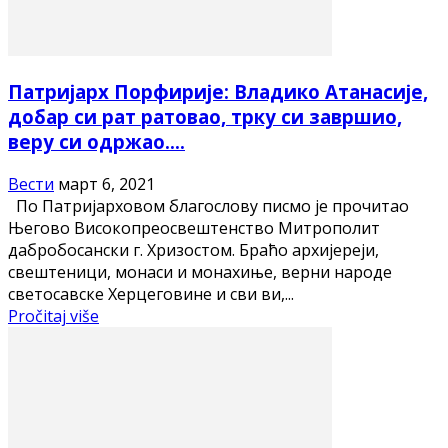
Патријарх Порфирије: Владико Атанасије,
добар си рат ратовао, трку си завршио,
веру си одржао....
Вести
март 6, 2021
По Патријарховом благослову писмо је прочитао
Његово Високопреосвештенство Митрополит
дабробосански г. Хризостом. Браћо архијереји,
свештеници, монаси и монахиње, верни народе
светосавске Херцеговине и сви ви,...
Pročitaj više