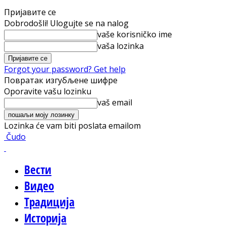
Пријавите се
Dobrodošli! Ulogujte se na nalog
vaše korisničko ime
vaša lozinka
Forgot your password? Get help
Повратак изгубљене шифре
Oporavite vašu lozinku
vaš email
Lozinka će vam biti poslata emailom
Čudo
Вести
Видео
Традиција
Историја