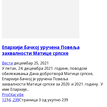
Eпархији бачкој уручена Повеља
захвалности Матице српске
Вести
децембар 25, 2021
У петак, 24. децембра 2021. године, поводом
обележавања Дана добротворâ Матице српске,
Епархији бачкој је уручена Повеља
захвалности Матице српске за 2020. и 2021. годину. У
име Епархије...
Pročitaj više
1
2
3
4
...
239
Страница 3 од укупно 239