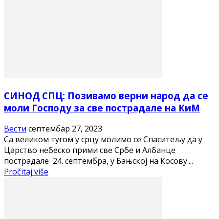
СИНОД СПЦ: Позивамо верни народ да се
моли Господу за све пострадале на КиМ
Вести
септембар 27, 2023
Са великом тугом у срцу молимо се Спаситељу да у
Царство небеско прими све Србе и Албанце
пострадале 24. септембра, у Бањској на Косову....
Pročitaj više