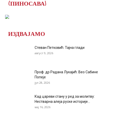
(ПИНОСАВА)
ИЗДВАЈАМО
Стеван Петковић: Тајна глади
август 9, 2026
Проф. др Радана Лукајић: Вео Сабине
Попеје
јул 28, 2026
Кад цареви стану у ред за молитву:
Нестварна алеја руске историје...
мај 16, 2026