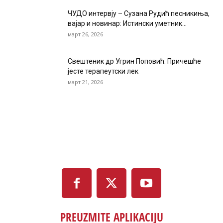
ЧУДО интервју – Сузана Рудић песникиња,
вајар и новинар: Истински уметник...
март 26, 2026
Свештеник др Угрин Поповић: Причешће
јесте терапеутски лек
март 21, 2026
PREUZMITE APLIKACIJU