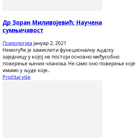
Др Зоран Миливојевић: Научена
сумњичавост
Психологија
јануар 2, 2021
Немогуће је замислити функционалну људску
заједницу у којој не постоји основно међусобно
поверење њених чланова. Не само оно поверење које
имамо у људе које...
Pročitaj više