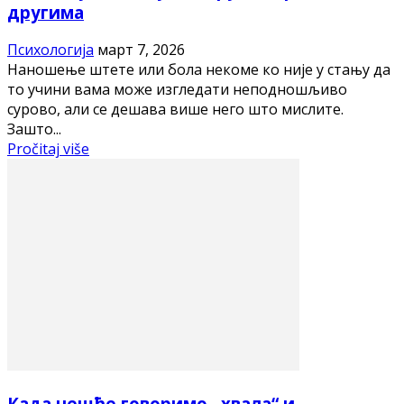
другима
Психологија
март 7, 2026
Наношење штете или бола некоме ко није у стању да
то учини вама може изгледати неподношљиво
сурово, али се дешава више него што мислите.
Зашто...
Pročitaj više
Када чешће говоримо „хвала“ и