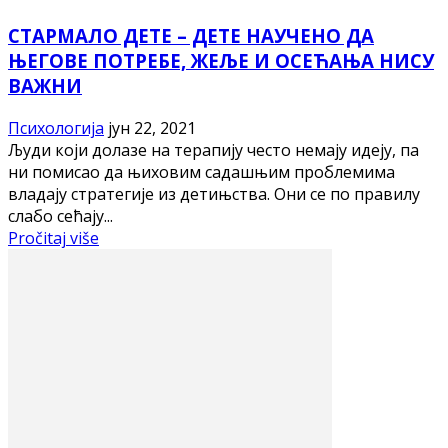
СТАРМАЛО ДЕТЕ – ДЕТЕ НАУЧЕНО ДА
ЊЕГОВЕ ПОТРЕБЕ, ЖЕЉЕ И ОСЕЋАЊА НИСУ
ВАЖНИ
Психологија
јун 22, 2021
Људи који долазе на терапију често немају идеју, па
ни помисао да њиховим садашњим проблемима
владају стратегије из детињства. Они се по правилу
слабо сећају...
Pročitaj više