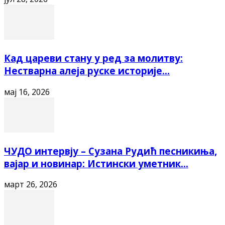
Кад цареви стану у ред за молитву:
Нестварна алеја руске историје...
мај 16, 2026
ЧУДО интервју – Сузана Рудић песникиња,
вајар и новинар: Истински уметник...
март 26, 2026