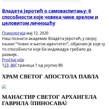
Владета Јеротић о самоваспитању: 6
способности које човека чине зрелом и
целовитом личношћу
Психологија
мај 12, 2020
Наш познати академик Владета Јеротић, у својој
књизи “Човек и његов идентитет”, објаснио је које су
то способности које би индивидуа требало да
развије...
Pročitaj više
1
2
3
...
86
Страница 1 од укупно 86
ХРАМ СВЕТОГ АПОСТОЛА ПАВЛА
МАНАСТИР СВЕТОГ АРХАНГЕЛА
ГАВРИЛА (ПИНОСАВА)