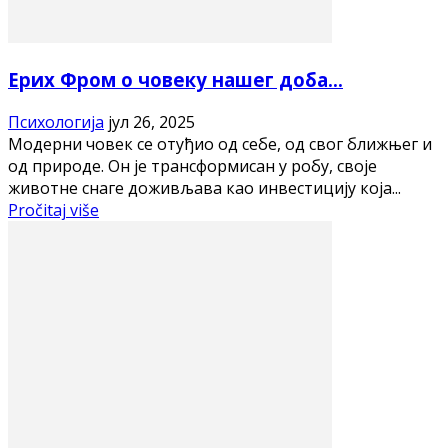
Ерих Фром о човеку нашег доба…
Психологија
јул 26, 2025
Модерни човек се отуђио од себе, од свог ближњег и
од природе. Он је трансформисан у робу, своје
животне снаге доживљава као инвестицију која...
Pročitaj više