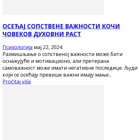
ОСЕЋАЈ СОПСТВЕНЕ ВАЖНОСТИ КОЧИ
ЧОВЕКОВ ДУХОВНИ РАСТ
Психологија
мај 22, 2024
Размишљање о сопственој важности може бити
оснажујуће и мотивационо, али претерана
самоважност може имати негативне последице. Људи
који се осећају превише важни имају мање...
Pročitaj više