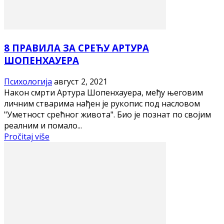
8 ПРАВИЛА ЗА СРЕЋУ АРТУРА
ШОПЕНХАУЕРА
Психологија
август 2, 2021
Након смрти Артура Шопенхауера, међу његовим
личним стварима нађен је рукопис под насловом
"Уметност срећног живота". Био је познат по својим
реалним и помало...
Pročitaj više