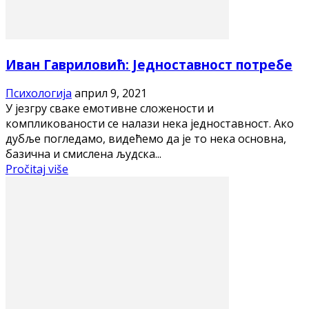
Иван Гавриловић: Једноставност потребе
Психологија
април 9, 2021
У језгру сваке емотивне сложености и
компликованости се налази нека једноставност. Ако
дубље погледамо, видећемо да је то нека основна,
базична и смислена људска...
Pročitaj više