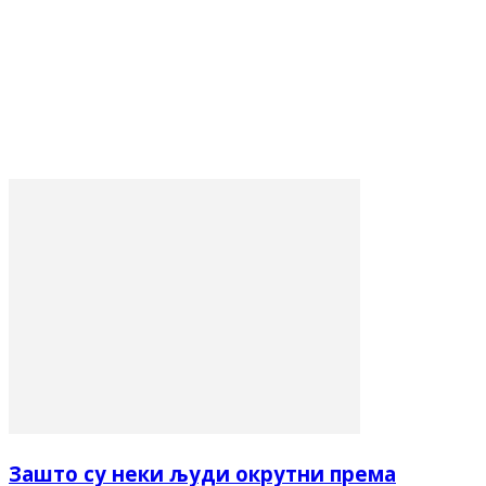
Зашто су неки људи окрутни према