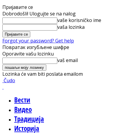
Пријавите се
Dobrodošli! Ulogujte se na nalog
vaše korisničko ime
vaša lozinka
Forgot your password? Get help
Повратак изгубљене шифре
Oporavite vašu lozinku
vaš email
Lozinka će vam biti poslata emailom
Čudo
Вести
Видео
Традиција
Историја