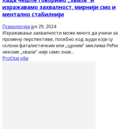
изражавамо захвалност, мирнији смо и
ментално стабилнији
Психологија
јул 29, 2024
Изражавање захвалности може много да учини за
промену перспективе, посебно код људи који су
склони фаталистичким или „црним“ мислима Рећи
некоме „хвала“ није само знак...
Pročitaj više