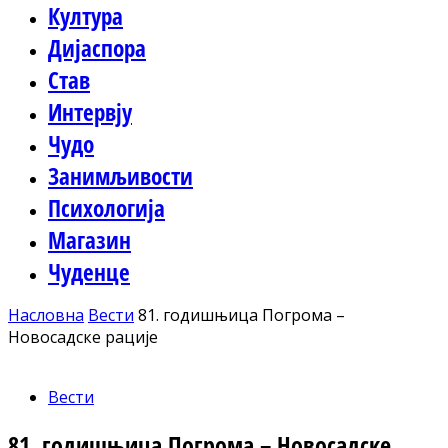
Култура
Дијаспора
Став
Интервју
Чудо
Занимљивости
Психологија
Магазин
Чуденце
Насловна
Вести
81. годишњица Погрома –
Новосадске рације
Вести
81. годишњица Погрома – Новосадске