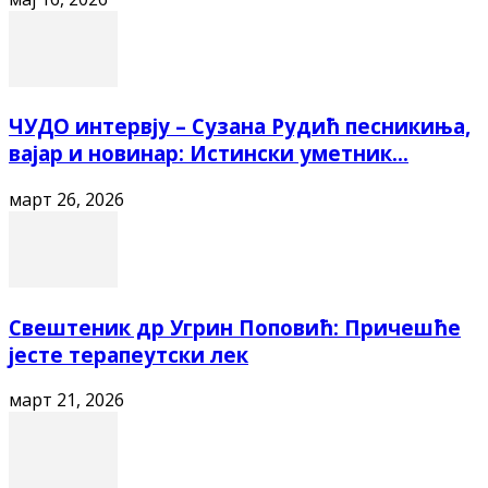
ЧУДО интервју – Сузана Рудић песникиња,
вајар и новинар: Истински уметник...
март 26, 2026
Свештеник др Угрин Поповић: Причешће
јесте терапеутски лек
март 21, 2026