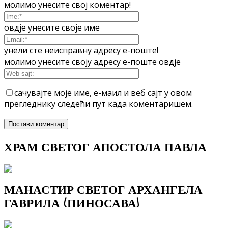
молимо унесите свој коментар!
овдје унесите своје име
унели сте неисправну адресу е-поште!
молимо унесите своју адресу е-поште овдје
сачувајте моје име, е-маил и веб сајт у овом
прегледнику следећи пут када коментаришем.
ХРАМ СВЕТОГ АПОСТОЛА ПАВЛА
МАНАСТИР СВЕТОГ АРХАНГЕЛА
ГАВРИЛА (ПИНОСАВА)