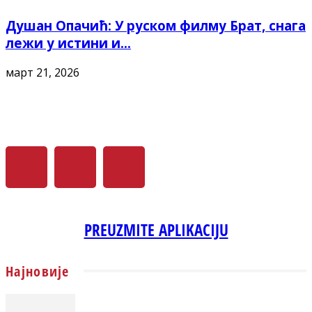
Душан Опачић: У руском филму Брат, снага
лежи у истини и...
март 21, 2026
PREUZMITE APLIKACIJU
Најновије