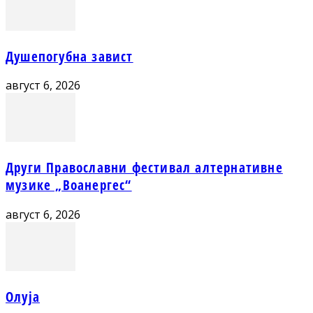
Душепогубна завист
август 6, 2026
Други Православни фестивал алтернативне
музике „Воанергес“
август 6, 2026
Олуја