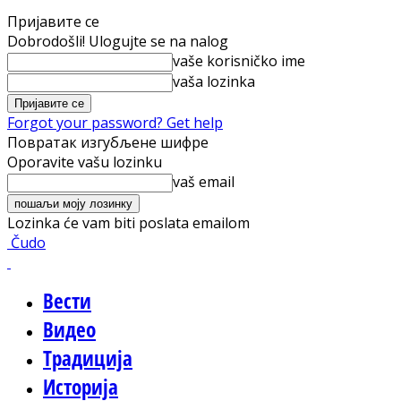
Пријавите се
Dobrodošli! Ulogujte se na nalog
vaše korisničko ime
vaša lozinka
Forgot your password? Get help
Повратак изгубљене шифре
Oporavite vašu lozinku
vaš email
Lozinka će vam biti poslata emailom
Čudo
Вести
Видео
Традиција
Историја