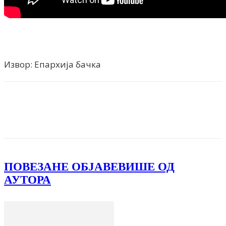
Извор: Епархија бачка
Facebook
X
ReddIt
Email
Pri
ПОВЕЗАНЕ ОБЈАВЕ
ВИШЕ ОД
АУТОРА