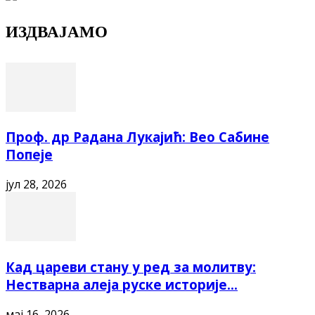
ИЗДВАЈАМО
Проф. др Радана Лукајић: Вео Сабине
Попеје
јул 28, 2026
Кад цареви стану у ред за молитву:
Нестварна алеја руске историје...
мај 16, 2026