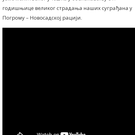
годишњице великог страдања наших суграђана у
Погрому – Новосадској рацији.