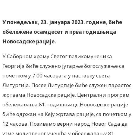
Facebook
X
ReddIt
Email
Pri
У понедељак, 23. јануара 2023. године, биће
обележена осамдесет и прва годишњица
Новосадске рације.
У Саборном храму Светог великомученика
Георгија биће служено јутарње богослужење са
почетком у 7:00 часова, а у наставку света
Литургија. После Литургије биће служен парастос
жртвама Новосадске рације. Централни програм
обележавања 81. годишњице Новосадске рације
биће одржан на Кеју жртава рације, са почетком у
12 часова. Позивамо верни народ Новог Сада да
узме молитвеног учешћа у обележавању 81.