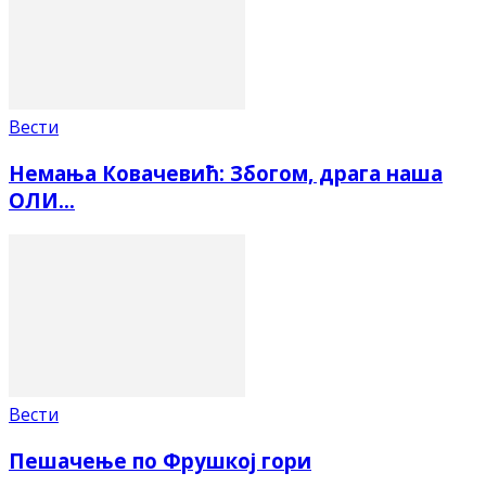
Вести
Немања Ковачевић: Збогом, драга наша
ОЛИ…
Вести
Пешачење по Фрушкој гори