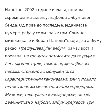
Напокон, 2002. године излази, по мом
скромном мишљењу, најбољи албум овог
бенда. Од прве до последње, једанаесте
нумере, ређају се хит за хитом. Сличног
мишљења је и Зоран Пановић, који је о албуму
рекао:
Преслушавајући албум
Грамзивост и
похлепа
, на тренутак помислите да се ради о
бест оф колекцији, компилацији најбољих
песама. Огољено до монумента, са
карактеристичним канонадама, али и помало
неочекиваним меланхоличним коридорима.
Музички, текстуално и дизајнерски, ово је,
дефинитивно, најбољи албум Брејкерса. Три