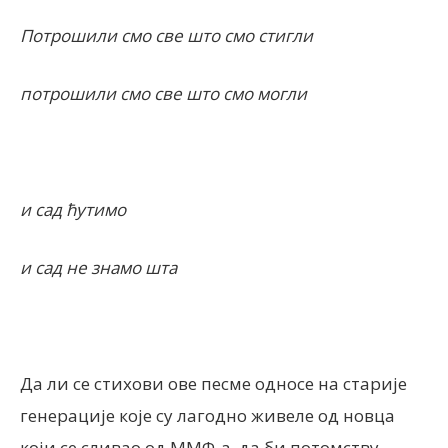
Потрошили смо све што смо стигли
потрошили смо све што смо могли
и сад ћутимо
и сад не знамо шта
Да ли се стихови ове песме односе на старије
генерације које су лагодно живеле од новца
који се сливао од ММФ-а, да би потомству