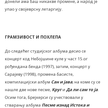
донели ама баш никакве промене, а народ је
упао у својеврсну летаргију.
ГРАМЗИВОСТ И ПОХЛЕПА
До следећег студијског албума десио се
концерт код Небојшине куле у част 15.ог
рођендана бенда (1997), затим, концерт у
Сарајеву (1998), промена басисте,
компилацијски албум
Сан и јава
, на коме су се
нашле две нове песме,
Круг
и
Да ли сам то ја
.
Осим тога, Брејкерси су учествовали у
стварању албума
Песме изнад Истока и