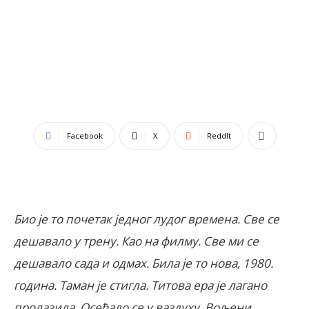
Facebook
X
ReddIt
Био је то почетак једног лудог времена. Све се
дешавало у трену. Као на филму. Све ми се
дешавало сада и одмах. Била је то нова, 1980.
година. Таман је стигла. Титова ера је лагано
пролазила. Осећало се у ваздуху. Вољени