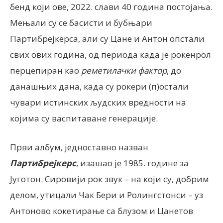
бенд који ове, 2022. слави 40 година постојања.
Мењали су се басисти и бубњари
Партибрејкерса, али су Цане и Антон опстали
свих ових година, од периода када је рокенрол
перцепиран као
реметилачки фактор
, до
данашњих дана, када су рокери (п)остали
чувари истинских људских вредности на
којима су васпитаване генерације.
Први албум, једноставно назван
Партибрејкерс
, изашао је 1985. године за
Југотон. Сировији рок звук – на који су, добрим
делом, утицали Чак Бери и Ролингстонси – уз
Антоново кокетирање са блузом и Цанетов