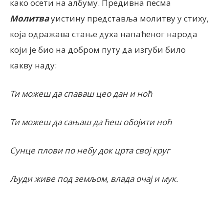
како осети на албуму. Предивна песма
Молитва
уистину представља молитву у стиху,
која одражава стање духа напаћеног народа
који је био на добром путу да изгуби било
какву наду:
Ти можеш да спаваш цео дан и ноћ
Ти можеш да сањаш да ћеш обојити ноћ
Сунце плови по небу док црта свој круг
Људи живе под земљом, влада очај и мук.