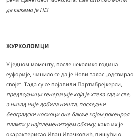
да кажемо је НЕ!
ЖУРКОЛОМЦИ
У једном моменту, после неколико година
еуфорије, чинило се да је Нови талас „одсвирао
своје“. Тада су се појавили Партибрејкерси,
предводници генерације која је хтела сад и све,
а никад није добила ништа, последњи
београдски носиоци оне бакље којом рокенрол
пламти у најплеменитијем облику
, како их је
окарактерисао Иван Ивачковић, пишући о