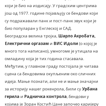
који је био на издисају. У градским центрима
још од 1977. године појављују се бендови који
су подражавали панк и пост-панк звук који је
био популаран у Енглеској и САД.
Београдска велика тројка,
Шарло Акробата,
Електрични оргазам
и
ВИС Идоли
(о којој је
много тога написано), умногоме је утицала на
омладину која је тих година стасавала.
Међутим, у главном граду постојала је читава
сцена са бендовима окупљеним око сличних
идеја. Мање познати, али не и мање значајни
за историју нашег рокенрола, били су
Урбана
герила
и
Радничка контрола
, бендови у
којима је Зоран Костић Цане започео каријеру