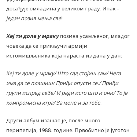
досађује омладина у великом граду. Ипак –
један позив мења све
!
Хеј ти доле у мраку
позива усамљеног, младог
човека да се прикључи армији
истомишљеника која нараста из дана у дан:
Хеј ти доле у мраку
/
Ш
то сад стоји
ш
сам
/
Ч
ега
има да се пла
ш
и
ш/
При
ђ
и опусти се
./
При
ђ
и
групи испред себе
/
И ради исто
ш
то и они
/
То је
компромисна игра
/ За мене и за тебе
.
Други албум изашао је, после много
перипетија, 1988. године. Првобитно је Југотон