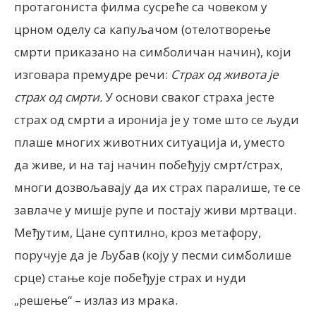
протагониста филма сусреће са човеком у
црном оделу са капуљачом (отелотворење
смрти приказано на симболичан начин), који
изговара премудре речи:
Страх од живота је
страх од смрти.
У основи сваког страха јесте
страх од смрти а иронија је у томе што се људи
плаше многих животних ситуација и, уместо
да живе, и на тај начин побеђују смрт/страх,
многи дозвољавају да их страх паралише, те се
завлаче у мишје рупе и постају живи мртваци.
Међутим, Цане суптилно, кроз метафору,
поручује да је Љубав (коју у песми симболише
срце) стање које побеђује страх и нуди
„решење“ – излаз из мрака.