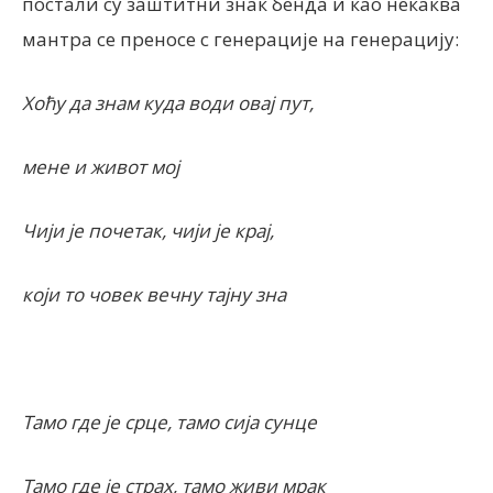
постали су заштитни знак бенда и као некаква
мантра се преносе с генерације на генерацију:
Хоћу да знам куда води овај пут,
мене и живот мој
Чији је почетак, чији је крај,
који то човек вечну тајну зна
Тамо где је срце, тамо сија сунце
Тамо где је страх, тамо живи мрак