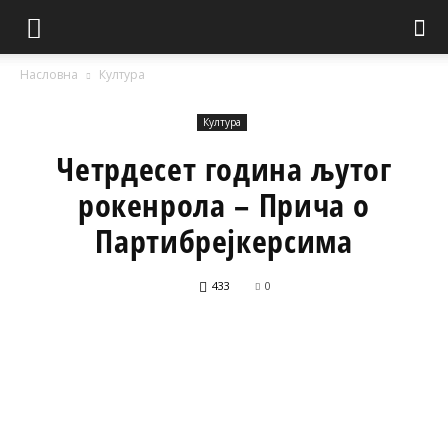
Насловна
Култура
Култура
Четрдесет година љутог
рокенрола – Прича о
Партибрејкерсима
433
0