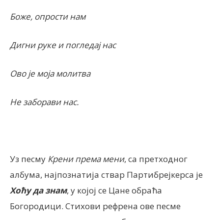
Боже, опрости нам
Дигни руке и погледај нас
Ово је моја молитва
Не заборави нас.
Уз песму
Крени према мени
, са претходног
албума, најпознатија ствар Партибрејкерса је
Хоћу да знам
, у којој се Цане обраћа
Богородици. Стихови рефрена ове песме