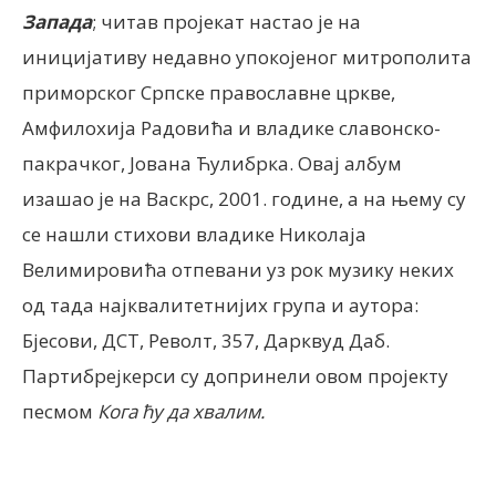
Запада
; читав пројекат настао је на
иницијативу недавно упокојеног митрополита
приморског Српске православне цркве,
Амфилохија Радовића и владике славонско-
пакрачког, Јована Ћулибрка. Овај албум
изашао је на Васкрс, 2001. године, а на њему су
се нашли стихови владике Николаја
Велимировића отпевани уз рок музику неких
од тада најквалитетнијих група и аутора:
Бјесови, ДСТ, Револт, 357, Дарквуд Даб.
Партибрејкерси су допринели овом пројекту
песмом
Кога ћу да хвалим.