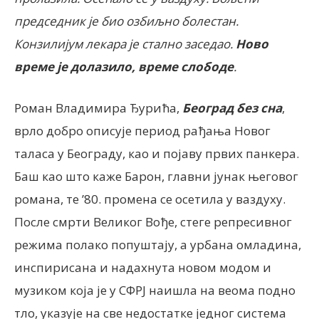
председник је био озбиљно болестан.
Конзилијум лекара је стално заседао.
Ново
време је долазило, време слободе
.
Роман Владимира Ђурића,
Београд без сна
,
врло добро описује период рађања Новог
таласа у Београду, као и појаву првих панкера.
Баш као што каже Барон, главни јунак његовог
романа, те ’80. промена се осетила у ваздуху.
После смрти Великог Вође, стеге репресивног
режима полако попуштају, а урбана омладина,
инспирисана и надахнута новом модом и
музиком која је у СФРЈ наишла на веома подно
тло, указује на све недостатке једног система