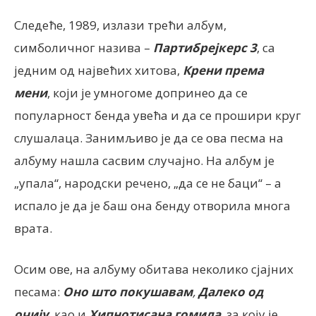
Следеће, 1989, излази трећи албум,
симболичног назива –
Партибрејкерс 3
, са
једним од највећих хитова,
Крени према
мени
, који је умногоме допринео да се
популарност бенда увећа и да се прошири круг
слушалаца. Занимљиво је да се ова песма на
албуму нашла сасвим случајно. На албум је
„упала“, народски речено, „да се не баци“ – а
испало је да је баш она бенду отворила многа
врата.
Осим ове, на албуму обитава неколико сјајних
песама:
Оно што покушавам
,
Далеко од
очију
, као и
Хипнотисана гомила
, за коју је