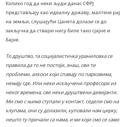
Колико год да неки људи данас СФРЈ
представљају као идеалну државу, малтене рај
на земљи, слушајући Цанета долази се до
закључка да ствари нису биле тако сјајне и
бајне.
То друштво, та социјалистичка ураниловка се
правила да то не постоји, знаш, сви ти
проблеми, алкоси који спавају по парковима,
немају где. Или неки искључени професори из
неког времена, све неки друштвени девијанти.
Ми смо с њима ступали у контакт, седели смо на
клупама, они су долазили, куповали нам цирку,
нешто ту причали са нама, и ми који смо се само