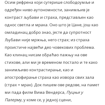
Осим рефрена који сугерише слободоумље и
одређен ниво аутономности, занимљив је
контраст љубави и страха, представљен као
однос светла и мрака. Оно што је Цане, још као
омладинац добро знао, јесте да супротност
Љубави није мржња, него страх; из страха
проистиче највећи део човекових проблема.
Као клинац нисам обраћао пажњу на ове
стихове, али ми је временом постало и те како
занимљиво контрастирање, као и
апострофирање страха као извора свих зала
(страх = мрак). Док пишем ове редове, на памет
ми пада филм Вима Вендерса,
Пуцњи у
Палерму
, у коме се, у једној сцени,