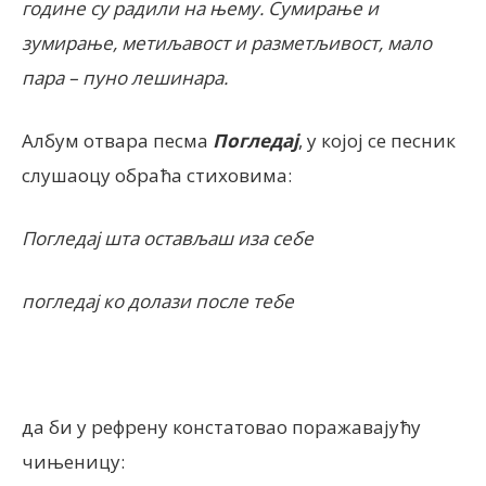
године су радили на њему. Сумирање и
зумирање, метиљавост и разметљивост, мало
пара – пуно лешинара.
Албум отвара песма
Погледај
, у којој се песник
слушаоцу обраћа стиховима:
Погледај шта остављаш иза себе
погледај ко долази после тебе
да би у рефрену констатовао поражавајућу
чињеницу: