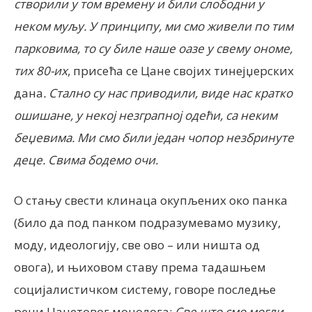
створили у том времену и били слободни у
неком муљу. У принципу, ми смо живели по тим
парковима, то су биле наше оазе у свему ономе,
тих 80-их
, присећа се Цане својих тинејџерских
дана
. Стално су нас приводили, виде нас кратко
ошишане, у некој незграпној одећи, са неким
беџевима. Ми смо били један чопор незбринуте
деце. Свима бодемо очи.
О стању свести клинаца окупљених око панка
(било да под панком подразумевамо музику,
моду, идеологију, све ово – или ништа од
овога), и њиховом ставу према тадашњем
социјалистичком систему, говоре последње
речи Цанетовог монолога:
Све што смо могли