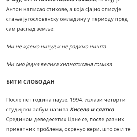
Антон написао стихове, а која сјајно описује
стање југословенску омладину у периоду пред
сам распад земље:
Ми не идемо никуд и не радимо ништа
Ми смо једна велика хипнотисана гомила
БИТИ СЛОБОДАН
После пет година паузе, 1994. излази четврти
студијски албум назива
Кисело и слатко
.
Средином деведесетих Цане се, после разних
приватних проблема, окренуо вери, што се и те