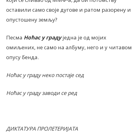
оставили само своје дугове и ратом разорену и
опустошену земљу?
Песма
Ноћас у граду
једна је од мојих
омиљених, не само на албуму, него и у читавом
опусу бенда.
Ноћас у граду неко постаје сед
Ноћас у граду заводи се ред
ДИКТАТУРА ПРОЛЕТЕРИЈАТА