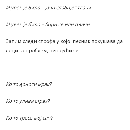
И увек је било – јачи слабијег тлачи
И увек је било – бори се или плачи
Затим следи строфа у којој песник покушава да
лоцира проблем, питајући се:
Ко то доноси мрак?
Ко то улива страх?
Ко то тресе мој сан?