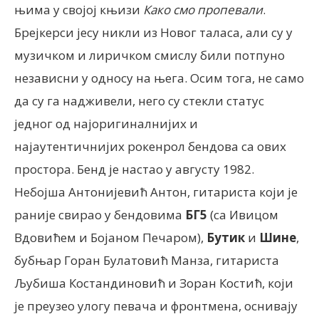
њима у својој књизи
Како смо пропевали
.
Брејкерси јесу никли из Новог таласа, али су у
музичком и лиричком смислу били потпуно
независни у односу на њега. Осим тога, не само
да су га надживели, него су стекли статус
једног од најоригиналнијих и
најаутентичнијих рокенрол бендова са ових
простора. Бенд је настао у августу 1982.
Небојша Антонијевић Антон, гитариста који је
раније свирао у бендовима
БГ5
(са Ивицом
Вдовићем и Бојаном Печаром),
Бутик
и
Шине
,
бубњар Горан Булатовић Манза, гитариста
Љубиша Костандиновић и Зоран Костић, који
је преузео улогу певача и фронтмена, оснивају