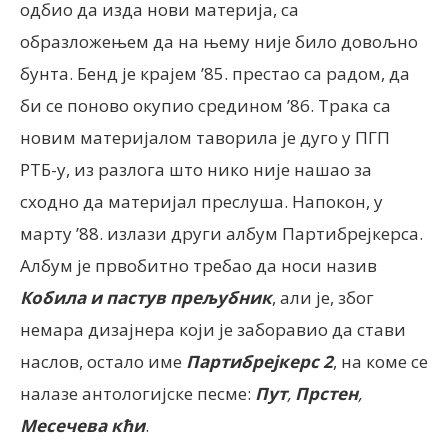
одбио да изда нови материја, са
образложењем да на њему није било довољно
бунта. Бенд је крајем ’85. престао са радом, да
би се поново окупио средином ’86. Трака са
новим материјалом таворила је дуго у ПГП
РТБ-у, из разлога што нико није нашао за
сходно да материјал преслуша. Напокон, у
марту ’88. излази други албум Партибрејкерса.
Албум је првобитно требао да носи назив
Кобила и пастув прељубник
, али је, због
немара дизајнера који је заборавио да стави
наслов, остало име
Партибрејкерс 2
, на коме се
налазе антологијске песме:
Пут
,
Прстен
,
Месечева кћи
.