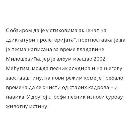
С обзиром да је у стиховима акценат на
„диктатури пролетеријата“, претпоставка је да
је песма написана за време владавине
Милошевића, јер је албум изашао 2002.
Међутим, можда песник алудира и на његову
заоставштину, на нови режим коме је требало
времена да се очисти од старих кадрова – и
навика. У другој строфи песник износи сурову
животну истину: