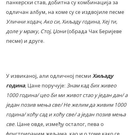
панкерски став, добитна су комбинација за
одличан албум, на коме су се издвојиле песме
Улични ходач, Ако си, Хиљаду година, Хеј ти,
доле у мраку,
Стој, Џони
(обрада Чак Беријеве
песме) и друге.
У извиканој, али одличној песми
Хиљаду
година
, Цане поручује:
Знам кад бих живео
1000 година/ цео би ми живот стао у један дан/ а
један позив мења све/ Не желим да живим 1000
година/ хоћу сад и хоћу све/ а један позив мења
све
. Цане овде, између осталог, пева о
фрустрираним жељама, као и о томе како се