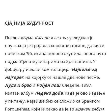
СЈАЈНИЈА БУДУЋНОСТ
После албума
Кисело и слатко
, уследила је
пауза која је трајала скоро две године, да би се
почетком ’96. екипа поново окупила, овога пута
подмлађена музичарима из Зрењанина. У
фебруару излази компилација,
Најбоље од
најгорег
, на којој су се нашле две нове песме,
Лудо и брзо
и
Рођен лош
. Следеће, 1997.
излази албум
Ледено доба
. Када је ово издање
у питању, највише бих се сложио са Бранком
Рогошићем, који је рекао да је то
мрачан албум