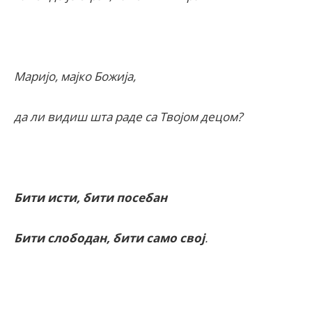
Маријо, мајко Божија,
да ли видиш шта раде са Твојом децом?
Бити исти, бити посебан
Бити слободан, бити само свој
.