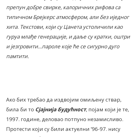
препун добре свирке, калоричних рифова са
типичном Брејкерс атмосфером, али без иједног
хита
.
Текстови, који су Цанета устоличили као
гуруа млађе генерације, и даље су кратки, оштри
и језгровити…пароле које ће се сигурно дуго
памтити.
Ако бих требао да издвојим омиљену ствар,
била би то
Сјајнија будућност
, појам који је те,
1997. године, деловао потпуно незамисливо.
Протести који су били актуелни ’96-97. нису