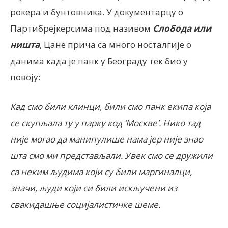
рокера и бунтовника. У документарцу о
Партибрејкерсима под називом
Слобода или
ништа
, Цане прича са много носталгије о
данима када је панк у Београду тек био у
повоју:
Кад смо били клинци, били смо панк екипа која
се скупљала ту у парку код ‘Москве’. Нико тад
није могао да манипулише нама јер није знао
шта смо ми представљали. Увек смо се дружили
са неким људима који су били маргиналци,
значи, људи који си били искључени из
свакидашње социјалистичке шеме.