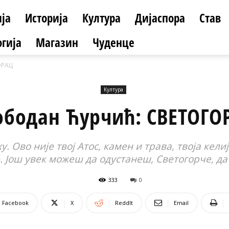
ја
Историја
Култура
Дијаспора
Став
гија
Магазин
Чуденце
ОРАЦ
Култура
ободан Ћурчић: СВЕТОГО
 Ово није твој Атос, камен и трава, твоја кели
 Још увек можеш да одустанеш, Светогорче, да 
333
0
Facebook
X
ReddIt
Email