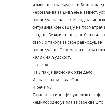
измешана сва људска и божанска де
неосетљива за дивљење, завист, ус
равнодушна на све, изнад васионск
ситуација које бацају на посматрач
хладан, безличан поглед. Схватила с
свемир такође за себе равнодушан,
равнодушан. Огроман и несхватљив
налик на људскост.
Ја рекох:
Па ипак је васиона божје дело.
И она се насмејала, Оче.
И рече ми:
Та иста васиона је чудовиште које
немилосрдно узима за себе све што