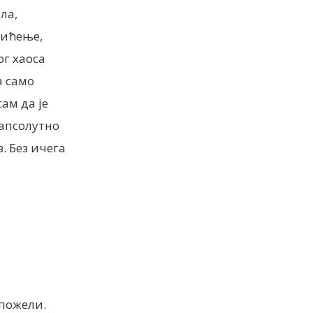
ла,
хићење,
ог хаоса
а само
ам да је
 апсолутно
. Без ичега
 пожели.