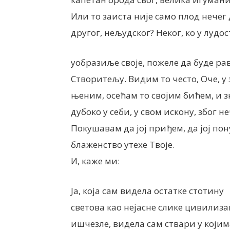
Или то заиста није само плод нечег
другог, нељудског? Неког, ко у лудо
уобразиље своје, пожеле да буде ра
Створитељу. Видим то често, Оче, у
њеним, осећам то својим бићем, и 
дубоко у себи, у свом искону, због н
Покушавам да јој приђем, да јој по
блаженство утехе Твоје.
И, каже ми:
Ја, која сам видела остатке стотину
светова као нејасне слике цивилизац
ишчезле, видела сам ствари у којим