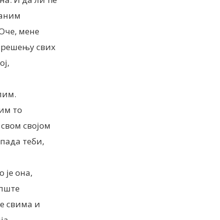
даним
Оче, мене
зрешењу свих
ој,
лим.
лим то
 свом својом
пада теби,
 је она,
опште
е свима и
ја.