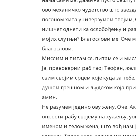
ово механичко чудетство што звез
погоном хита универзумом твојим, 
нишчег однети ка ослобођењу и ра
мојих слутњи? Благослови ме, Оче м
благослови.
Мислим и питам се, питам се и мис
Ја, правоверни раб твој Теофан, же
свим својим срцем које куца за тебе,
душом грешном и људском која при
амин.
Не разумем једино ову жену, Оче. Ако
опрости рабу својему на хуљењу, у
именом и телом жена, што вођ нам ј
капетан брода свог, велика игумани