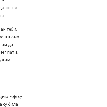
 давног и
сти
ван теби,
 зеницама
знам да
ечег пати.
нудим
ија које су
а су била