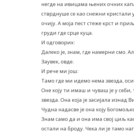
негде на ивицама њених очних кап
стврднуше се као снежни кристали 
очију. А моја пест стеже крст и приљ
груди где срце куца.
И одговорих:
Далеко је, знам, где намерни смо. Ал
Заувек, овде.
И рече ми још:
Тамо где ми идемо нема звезда, оси
Оне коју ти имаш и чуваш је у себи, 
звезда. Она која је засијала изнад В
Чудна надасве је она коју Богомољк
Знам само да и она има свој циљ ка
остали на броду. Чека ли је тамо на