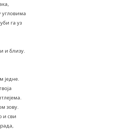
ака,
у угловима
уби га уз
и и близу.
м једне.
твоја
итлејема.
ом зову.
о и сви
града,