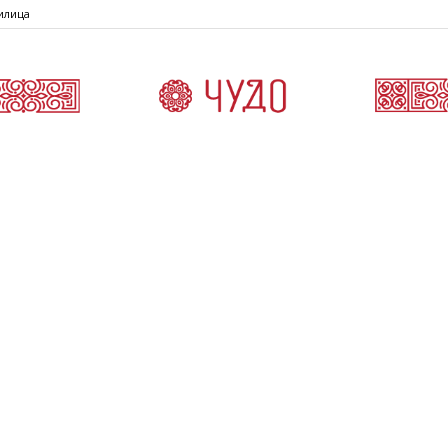
илица
Čudo