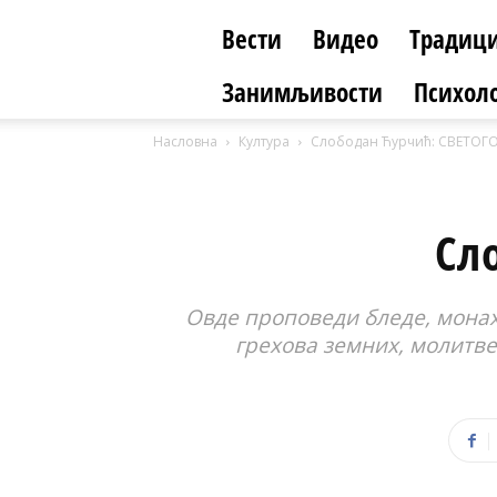
Вести
Видео
Традици
Занимљивости
Психоло
Насловна
Култура
Слободан Ћурчић: СВЕТОГ
Сл
Овде проповеди бледе, монаху.
грехова земних, молитве.