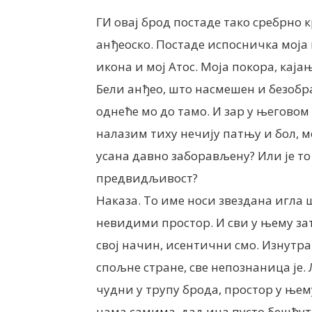
ГИ овај брод постаде тако сребрно 
анђеоско. Постаде испосничка моја к
икона и мој Атос. Моја покора, каја
Бели анђео, што насмешен и безобр
однеће мо до тамо. И зар у његовом
налазим тиху нечију патњу и бол, 
усана давно заборављену? Или је то
предвидљивост?
Наказа. То име носи звездана игла
невидими простор. И сви у њему за
свој начин, исентични смо. Изнутра
спољне стране, све непознаница је.
чудни у трупу брода, простор у њем
нама самима, даљина пусто бешћутн