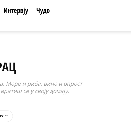
Интервју
Чудо
РАЦ
ја. Море и риба, вино и опрост
вратиш се у своју домају.
Print