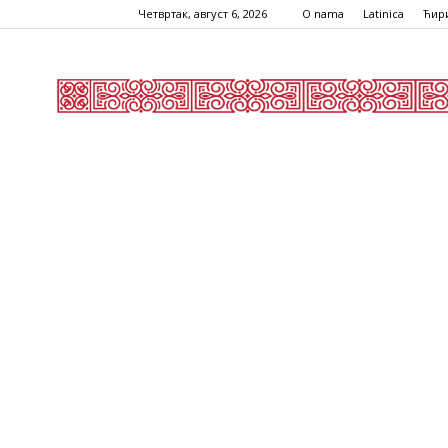
Четвртак, август 6, 2026
O nama
Latinica
Ћир