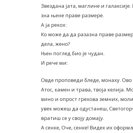
Звездана јата, маглине и галаксије.
зна њене праве размере.
А ја рекох:
Ко може да да разазна праве размер
дела, жено?
Њен поглед био је чудан.
И рече ми:
Овде проповеди бледе, монаху. Ово 
Атос, камен и трава, твоја келија. М
вино и опрост грехова земних, моли
увек можеш да одустанеш, Светогор
вратиш се у своју домају.
А сенке, Оче, сенке! Видех их оформ