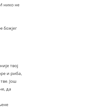
 И нико не
е божјег
није твој
оре и риба,
тве. Још
че, да
љене