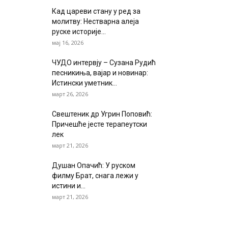
Кад цареви стану у ред за
молитву: Нестварна алеја
руске историје...
мај 16, 2026
ЧУДО интервју – Сузана Рудић
песникиња, вајар и новинар:
Истински уметник...
март 26, 2026
Свештеник др Угрин Поповић:
Причешће јесте терапеутски
лек
март 21, 2026
Душан Опачић: У руском
филму Брат, снага лежи у
истини и...
март 21, 2026