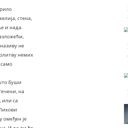
крило
елија, стена,
ње и нада.
азложећи,
 називу не
молитву немих
 само
 што буши
течени, на
, или са
 Ликови
у омеђен је
а. И да ли ће