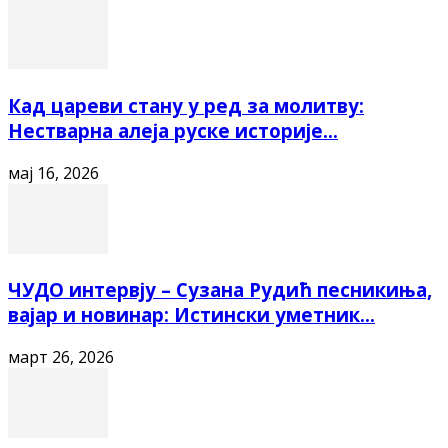
Кад цареви стану у ред за молитву:
Нестварна алеја руске историје...
мај 16, 2026
ЧУДО интервју – Сузана Рудић песникиња,
вајар и новинар: Истински уметник...
март 26, 2026