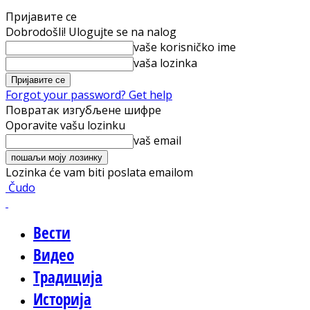
Пријавите се
Dobrodošli! Ulogujte se na nalog
vaše korisničko ime
vaša lozinka
Forgot your password? Get help
Повратак изгубљене шифре
Oporavite vašu lozinku
vaš email
Lozinka će vam biti poslata emailom
Čudo
Вести
Видео
Традиција
Историја