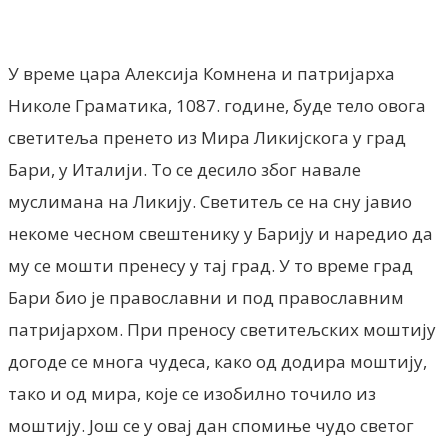
Facebook
X
ReddIt
Email
Pri
У време цара Алексија Комнена и патријарха
Николе Граматика, 1087. године, буде тело овога
светитеља пренето из Мира Ликијскога у град
Бари, у Италији. То се десило због навале
муслимана на Ликију. Светитељ се на сну јавио
некоме чесном свештенику у Барију и наредио да
му се мошти пренесу у тај град. У то време град
Бари био је православни и под православним
патријархом. При преносу светитељских моштију
догоде се многа чудеса, како од додира моштију,
тако и од мира, које се изобилно точило из
моштију. Још се у овај дан спомиње чудо светог