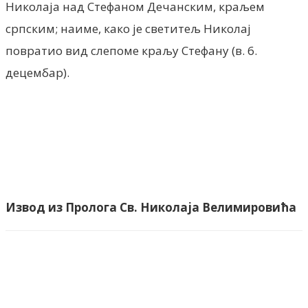
Николаја над Стефаном Дечанским, краљем
српским; наиме, како је светитељ Николај
повратио вид слепоме краљу Стефану (в. 6.
децембар).
Извод из Пролога Св. Николаја Велимировића
Facebook
X
ReddIt
Email
Pri