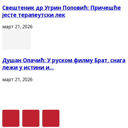
Свештеник др Угрин Поповић: Причешће
јесте терапеутски лек
март 21, 2026
Душан Опачић: У руском филму Брат, снага
лежи у истини и...
март 21, 2026