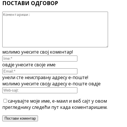
ПОСТАВИ ОДГОВОР
молимо унесите свој коментар!
овдје унесите своје име
унели сте неисправну адресу е-поште!
молимо унесите своју адресу е-поште овдје
сачувајте моје име, е-маил и веб сајт у овом
прегледнику следећи пут када коментаришем.