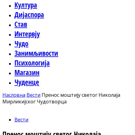
Култура
Дијаспора
Став
Интервју
Чудо
Занимљивости
Психологија
Магазин
Чуденце
Насловна
Вести
Пренос моштију светог Николаја
Мирликијског Чудотворца
Вести
Пренос моштију светог Николаја