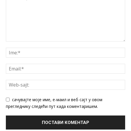
сачувајте моје име, е-маил и веб сајт у овом
прегледнику следећи пут када коментаришем.