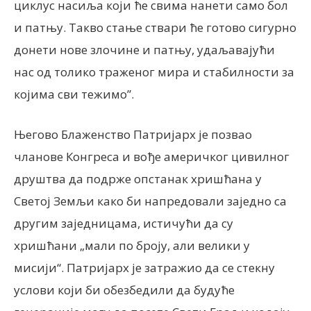
циклус насиља који ће свима нанети само бол
и патњу. Такво стање ствари ће готово сигурно
донети нове злочине и патњу, удаљавајући
нас од толико траженог мира и стабилности за
којима сви тежимо”.
Његово Блаженство Патријарх је позвао
чланове Конгреса и вође америчког цивилног
друштва да подрже опстанак хришћана у
Светој Земљи како би напредовали заједно са
другим заједницама, истичући да су
хришћани „мали по броју, али велики у
мисији“. Патријарх је затражио да се стекну
услови који би обезбедили да будуће