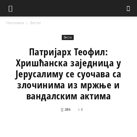
Насловна
Вести
Вести
Патријарх Теофил:
Хришћанска заједница у
Јерусалиму се суочава са
злочинима из мржње и
вандалским актима
286
0