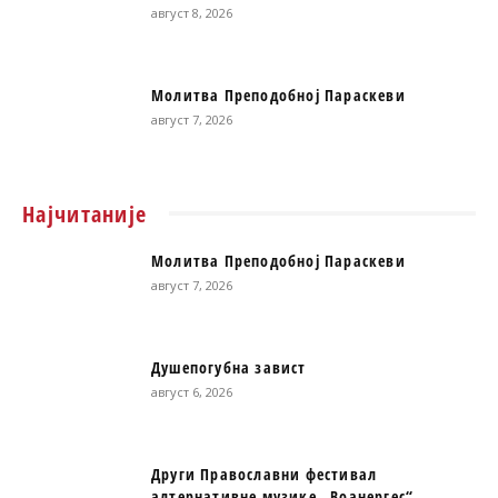
август 8, 2026
Молитва Преподобној Параскеви
август 7, 2026
Најчитаније
Молитва Преподобној Параскеви
август 7, 2026
Душепогубна завист
август 6, 2026
Други Православни фестивал
алтернативне музике „Воанергес“