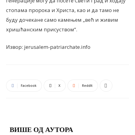
генерације могу да посете Свети Град и ходају
стопама пророка и Христа, као и да тамо не
буду дочекане само камењем „већ и живим
хришћанским присуством“.
Извор: jerusalem-patriarchate.info
Facebook
X
ReddIt
ПОВЕЗАНЕ ОБЈАВЕ
ВИШЕ ОД АУТОРА