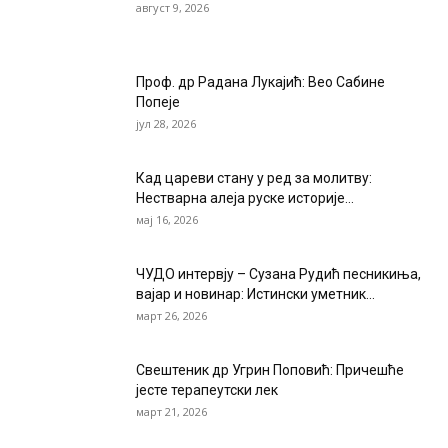
август 9, 2026
Проф. др Радана Лукајић: Вео Сабине
Попеје
јул 28, 2026
Кад цареви стану у ред за молитву:
Нестварна алеја руске историје...
мај 16, 2026
ЧУДО интервју – Сузана Рудић песникиња,
вајар и новинар: Истински уметник...
март 26, 2026
Свештеник др Угрин Поповић: Причешће
јесте терапеутски лек
март 21, 2026