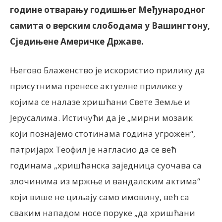
године отварању годишњег Међународног
самита о верским слободама у Вашингтону,
Сједињене Америчке Државе.
Његово Блаженство је искористио прилику да
присутнима пренесе актуелне прилике у
којима се налазе хришћани Свете Земље и
Јерусалима. Истичући да је „мирни мозаик
који познајемо стотинама година угрожен“,
патријарх Теофил је нагласио да се већ
годинама „хришћанска заједница суочава са
злочинима из мржње и вандалским актима“
који више не циљају само имовину, већ са
сваким нападом носе поруке „да хришћани