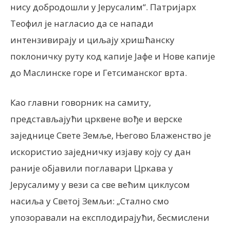
нису добродошли у Јерусалим“. Патријарх
Теофил је нагласио да се напади
интензивирају и циљају хришћанску
поклоничку руту код капије Јафе и Нове капије
до Маслинске горе и Гетсиманског врта.
Као главни говорник на самиту,
представљајући црквене вође и верске
заједнице Свете Земље, Његово Блаженство је
искористио заједничку изјаву коју су дан
раније објавили поглавари Цркава у
Јерусалиму у вези са све већим циклусом
насиља у Светој Земљи: „Стално смо
упозоравали на експлодирајући, бесмислени