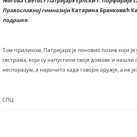
Његова Светост Патријарх српски г. Порфирије са
Православној гимназији
Катарина Бранковић К
подршке.
Том приликом, Патријарх је поновио позив који ј
сестрама, који су напустили своје домове и нашли се
неспоразум, а нарочито када говори оружје, а не јез
СПЦ
Facebook
X
ReddIt
Email
Pri