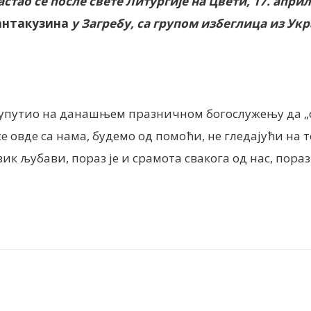
стао се после свете Литургије на Цвети, 17. април
антакузина
у Загребу, са групом избеглица из Ук
е упутио на данашњем празничном богослужењу да „с
 овде са нама, будемо од помоћи, не гледајући на то к
ик љубави, пораз је и срамота свакога од нас, пораз 
nt