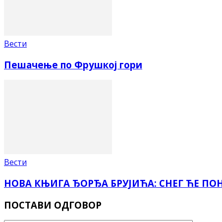
Вести
Пешачење по Фрушкој гори
Вести
НОВА КЊИГА ЂОРЂА БРУЈИЋА: СНЕГ ЋЕ ПО
ПОСТАВИ ОДГОВОР