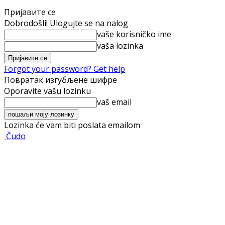
Пријавите се
Dobrodošli! Ulogujte se na nalog
vaše korisničko ime
vaša lozinka
Forgot your password? Get help
Повратак изгубљене шифре
Oporavite vašu lozinku
vaš email
Lozinka će vam biti poslata emailom
Čudo