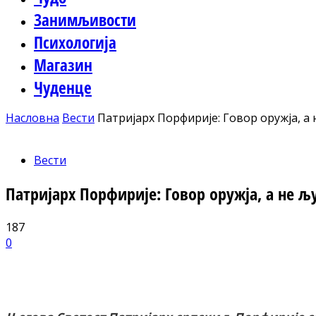
Занимљивости
Психологија
Магазин
Чуденце
Насловна
Вести
Патријарх Порфирије: Говор оружја, а н
Вести
Патријарх Порфирије: Говор оружја, а не љу
187
0
Facebook
X
ReddIt
Email
Pri