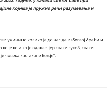
а 2022. године, у капели Светог Саве при
рајине којима је пружио речи разумевања и
ви учинимо колико је до нас да избеглој браћи и
о је ко и ко је одакле, јер сваки сукоб, сваки
је човека као иконе Божје”.