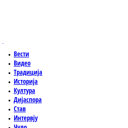
Вести
Видео
Традиција
Историја
Култура
Дијаспора
Став
Интервју
Чудо