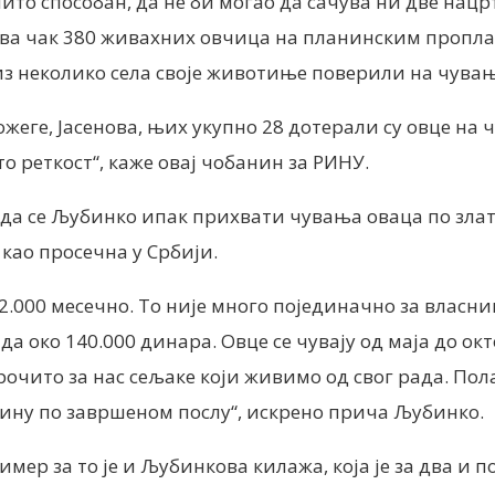
очито способан, да не би могао да сачува ни две нац
ува чак 380 живахних овчица на планинским проплан
и из неколико села своје животиње поверили на чува
жеге, Јасенова, њих укупно 28 дотерали су овце на 
то реткост“, каже овај чобанин за РИНУ.
о да се Љубинко ипак прихвати чувања оваца по зла
 као просечна у Србији.
.000 месечно. То није много појединачно за власника
а око 140.000 динара. Овце се чувају од маја до окт
арочито за нас сељаке који живимо од свог рада. По
овину по завршеном послу“, искрено прича Љубинко.
имер за то је и Љубинкова килажа, која је за два и 