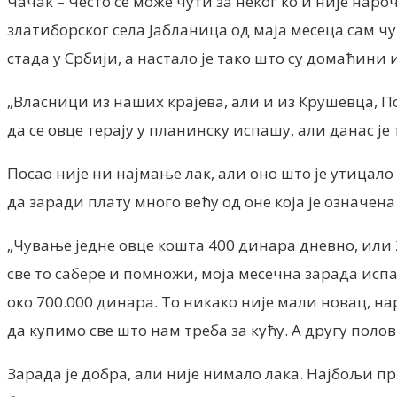
Чачак – Често се може чути за неког ко и није нар
златиборског села Јабланица од маја месеца сам ч
стада у Србији, а настало је тако што су домаћин
„Власници из наших крајева, али и из Крушевца, По
да се овце терају у планинску испашу, али данас је 
Посао није ни најмање лак, али оно што је утицал
да заради плату много већу од оне која је означена
„Чување једне овце кошта 400 динара дневно, или 2
све то сабере и помножи, моја месечна зарада испад
око 700.000 динара. То никако није мали новац, н
да купимо све што нам треба за кућу. А другу пол
Зарада је добра, али није нимало лака. Најбољи пр