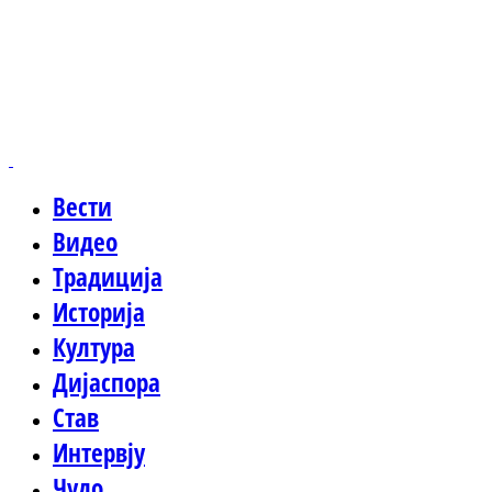
Вести
Видео
Традиција
Историја
Култура
Дијаспора
Став
Интервју
Чудо