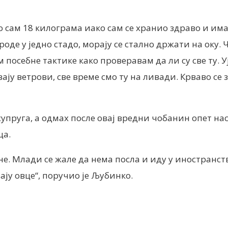
 сам 18 килограма иако сам се хранио здраво и имао
сроде у једно стадо, морају се стално држати на оку. 
м посебне тактике како проверавам да ли су све ту. 
ју ветрови, све време смо ту на ливади. Крваво се з
пруга, а одмах после овај вредни чобанин опет наста
ца.
ене. Млади се жале да нема посла и иду у иностранс
ају овце“, поручио је Љубинко.