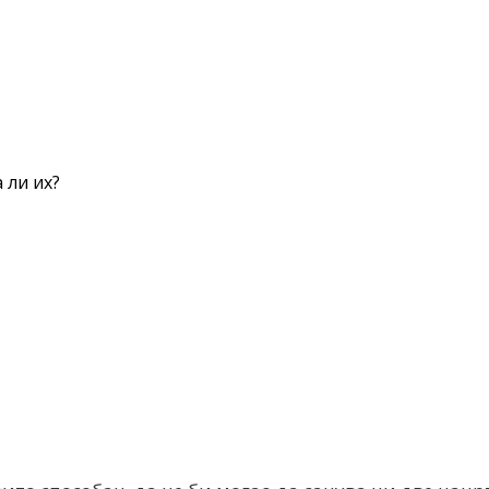
 ли их?
nt