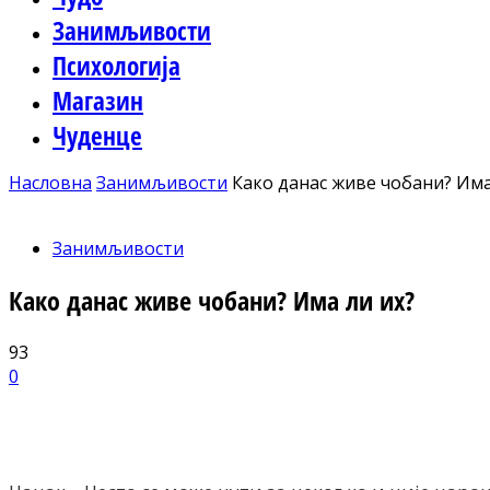
Занимљивости
Психологија
Магазин
Чуденце
Насловна
Занимљивости
Како данас живе чобани? Има
Занимљивости
Како данас живе чобани? Има ли их?
93
0
Facebook
X
ReddIt
Email
Pri