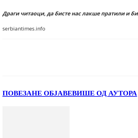
Драги читаоци, да бисте нас лакше пратили и б
serbiantimes.info
Facebook
X
ReddIt
Email
Pri
ПОВЕЗАНЕ ОБЈАВЕ
ВИШЕ ОД АУТОРА