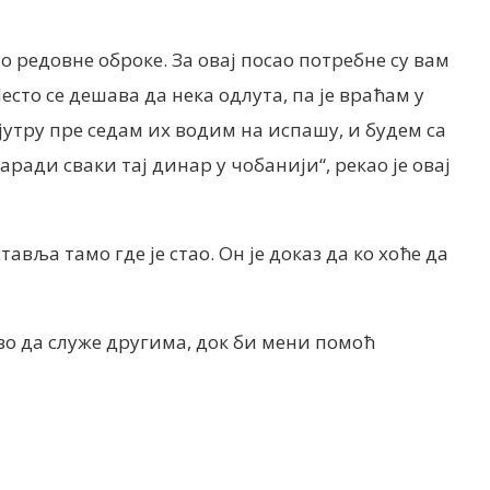
 редовне оброке. За овај посао потребне су вам
Често се дешава да нека одлута, па је враћам у
Ујутру пре седам их водим на испашу, и будем са
аради сваки тај динар у чобанији“, рекао је овај
вља тамо где је стао. Он је доказ да ко хоће да
тво да служе другима, док би мени помоћ