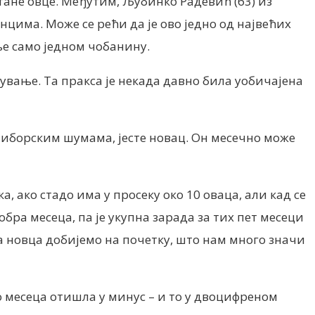
ртане овце. Међутим, Љубинко Радевић (63) из
цима. Може се рећи да је ово једно од највећих
ње само једном чобанину.
чување. Та пракса је некада давно била уобичајена
тиборским шумама, јесте новац. Он месечно може
, ако стадо има у просеку око 10 оваца, али кад се
обра месеца, па је укупна зарада за тих пет месеци
ла новца добијемо на почетку, што нам много значи
по месеца отишла у минус – и то у двоцифреном