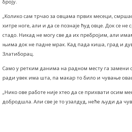
броју.
„Колико сам трчао за овцама првих месеци, смршао
хитре ноге, али и да се познаје ћуд овце. Док се не 
стадо. Никад не могу све да их пребројим, али има
њима док не падне мрак. Кад пада киша, град и дува
Златиборац.
Само у ретким данима на радном месту га замени су
ради увек има шта, па макар то било и чување ова
„Нико ове работе није хтео да се прихвати осим м
добродшла. Али све је то узалдуд, неће људи да чув