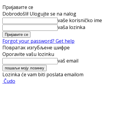
Пријавите се
Dobrodošli! Ulogujte se na nalog
vaše korisničko ime
vaša lozinka
Forgot your password? Get help
Повратак изгубљене шифре
Oporavite vašu lozinku
vaš email
Lozinka će vam biti poslata emailom
Čudo