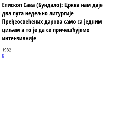
Епископ Сава (Бундало): Црква нам даје
два пута недељно литургије
Пређеосвећених дарова само са једним
циљем а то је да се причешћујемо
интензивније
1982
0