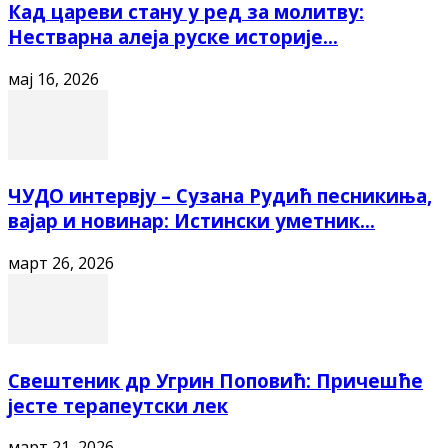
Кад цареви стану у ред за молитву:
Нестварна алеја руске историје...
мај 16, 2026
ЧУДО интервју – Сузана Рудић песникиња,
вајар и новинар: Истински уметник...
март 26, 2026
Свештеник др Угрин Поповић: Причешће
јесте терапеутски лек
март 21, 2026