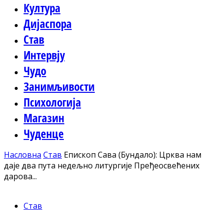
Култура
Дијаспора
Став
Интервју
Чудо
Занимљивости
Психологија
Магазин
Чуденце
Насловна
Став
Епископ Сава (Бундало): Црква нам
даје два пута недељно литургије Пређеосвећених
дарова...
Став