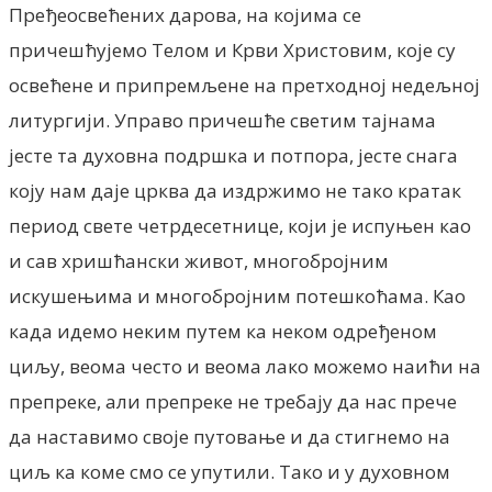
Пређеосвећених дарова, на којима се
причешћујемо Телом и Крви Христовим, које су
освећене и припремљене на претходној недељној
литургији. Управо причешће светим тајнама
јесте та духовна подршка и потпора, јесте снага
коју нам даје црква да издржимо не тако кратак
период свете четрдесетнице, који је испуњен као
и сав хришћански живот, многобројним
искушењима и многобројним потешкоћама. Као
када идемо неким путем ка неком одређеном
циљу, веома често и веома лако можемо наићи на
препреке, али препреке не требају да нас прече
да наставимо своје путовање и да стигнемо на
циљ ка коме смо се упутили. Тако и у духовном