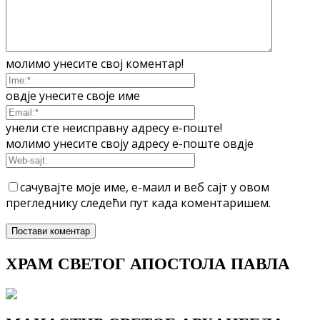
молимо унесите свој коментар!
овдје унесите своје име
унели сте неисправну адресу е-поште!
молимо унесите своју адресу е-поште овдје
сачувајте моје име, е-маил и веб сајт у овом
прегледнику следећи пут када коментаришем.
ХРАМ СВЕТОГ АПОСТОЛА ПАВЛА