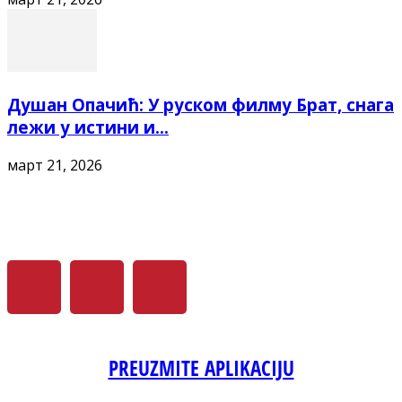
Душан Опачић: У руском филму Брат, снага
лежи у истини и...
март 21, 2026
PREUZMITE APLIKACIJU