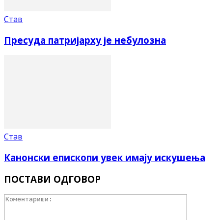
Став
Пресуда патријарху је небулозна
Став
Канонски епископи увек имају искушења
ПОСТАВИ ОДГОВОР