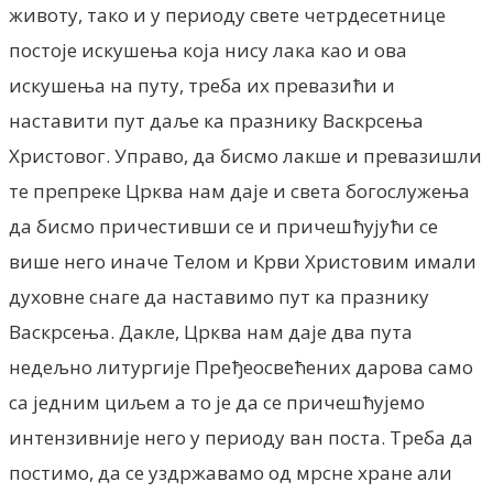
животу, тако и у периоду свете четрдесетнице
постоје искушења која нису лака као и ова
искушења на путу, треба их превазићи и
наставити пут даље ка празнику Васкрсења
Христовог. Управо, да бисмо лакше и превазишли
те препреке Црква нам даје и света богослужења
да бисмо причестивши се и причешћујући се
више него иначе Телом и Крви Христовим имали
духовне снаге да наставимо пут ка празнику
Васкрсења. Дакле, Црква нам даје два пута
недељно литургије Пређеосвећених дарова само
са једним циљем а то је да се причешћујемо
интензивније него у периоду ван поста. Треба да
постимо, да се уздржавамо од мрсне хране али