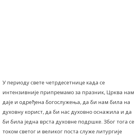
Facebook
X
ReddIt
Email
Pri
У периоду свете четрдесетнице када се
интензивније припремамо за празник, Црква нам
даје и одређена богослужења, да би нам била на
духовну корист, да би нас духовно оснажила и да
би била једна врста духовне подршке. Због тога се
током светог и великог поста служе литургије