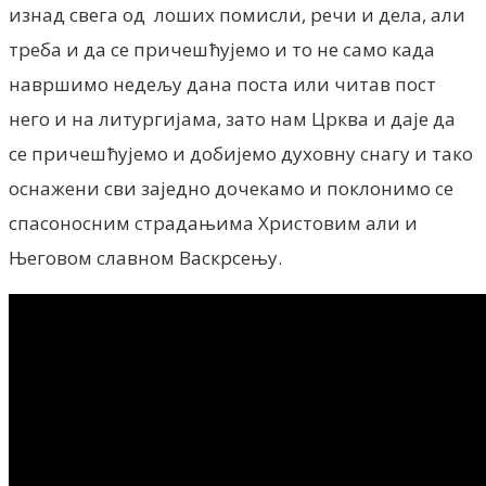
изнад свега од лоших помисли, речи и дела, али
треба и да се причешћујемо и то не само када
навршимо недељу дана поста или читав пост
него и на литургијама, зато нам Црква и даје да
се причешћујемо и добијемо духовну снагу и тако
оснажени сви заједно дочекамо и поклонимо се
спасоносним страдањима Христовим али и
Његовом славном Васкрсењу.