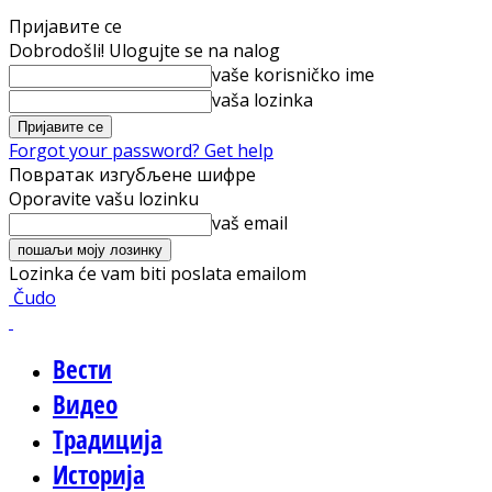
Пријавите се
Dobrodošli! Ulogujte se na nalog
vaše korisničko ime
vaša lozinka
Forgot your password? Get help
Повратак изгубљене шифре
Oporavite vašu lozinku
vaš email
Lozinka će vam biti poslata emailom
Čudo
Вести
Видео
Традиција
Историја