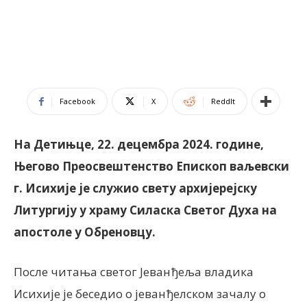
Facebook
X
ReddIt
На Детињце, 22. децембра 2024. године,
Његово Преосвештенство Епископ ваљевски
г. Исихије је служио свету архијерејску
Литургију у храму Силаска Светог Духа на
апостоле у Обреновцу.
После читања светог Јеванђеља владика
Исихије је беседио о јеванђелском зачалу о