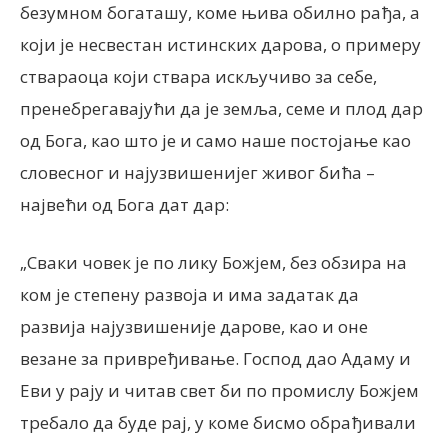
безумном богаташу, коме њива обилно рађа, а
који је несвестан истинских дарова, о примеру
ствараоца који ствара искључиво за себе,
пренебрегавајући да је земља, семе и плод дар
од Бога, као што је и само наше постојање као
словесног и најузвишенијег живог бића –
највећи од Бога дат дар:
„Сваки човек је по лику Божјем, без обзира на
ком је степену развоја и има задатак да
развија најузвишеније дарове, као и оне
везане за привређивање. Господ дао Адаму и
Еви у рају и читав свет би по промислу Божјем
требало да буде рај, у коме бисмо обрађивали