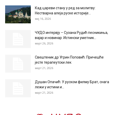
Кад цареви стану у ред за молитву:
Нестварна алеја руске историје...
мај 16, 2026
ЧУДО интервју – Сузана Рудић песникиња,
вајар и новинар: Истински уметник...
март 26, 2026
Свештеник др Угрин Поповић: Причешће
јесте терапеутски лек
март 21, 2026
Душан Опачић: У руском филму Брат, снага
лежи у истини и...
март 21, 2026