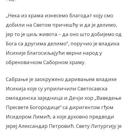
„Нека из храма изнесемо благодат коју смо
добили на Светом причешћу и да је делимо,
јер то је циљ живота – да оно што добијемо од
Бога са другима делимо“, поручио је владика
Исихије благосиљајући верни народ у
обреновачком Саборном храму.
Сабрање је заокружено даривањем владике
Исихија које су уприличили Светосавска
омладинска заједница и Дечји хор „Ваведење
Пресвете Богородице“ са диригентом гђом
Исидором Лимић, а које духовно предводи
јереј Александар Петровић. Свету Литургију је