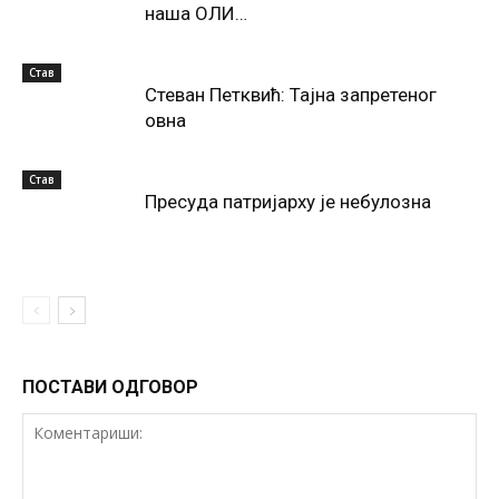
наша ОЛИ…
Став
Стеван Петквић: Тајна запретеног
овна
Став
Пресуда патријарху је небулозна
ПОСТАВИ ОДГОВОР