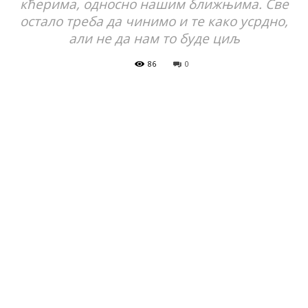
кћерима, односно нашим ближњима. Све
остало треба да чинимо и те како усрдно,
али не да нам то буде циљ
86
0