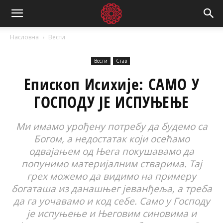
Насловна
Вести
Вести
Став
Епископ Исихије: САМО У
ГОСПОДУ ЈЕ ИСПУЊЕЊЕ
Ми имамо урођену потребу да будемо са
Богом, а недостатак који осећамо
одвајањем од Њега покушавамо да
попунимо материјалним стварима. Тај
грех можемо да видимо на примеру
богаташа из данашњег јеванђеља, а треба
да га уочавамо и код себе. Само у Господу
је испуњење и Његовим синовима и