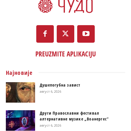
PREUZMITE APLIKACIJU
Најновије
Душепогубна завист
август 6, 2026
Други Православни фестивал
алтернативне музике „Воанергес“
август 6, 2026