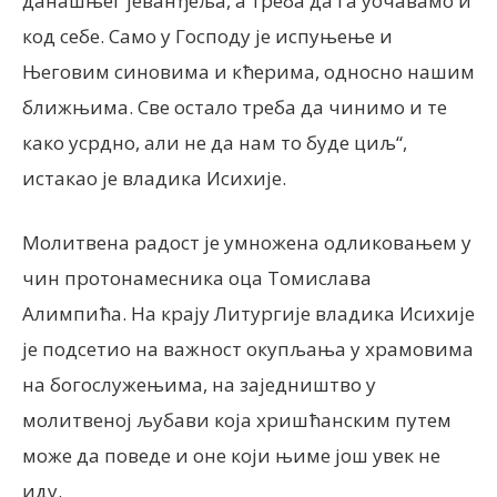
данашњег јеванђеља, а треба да га уочавамо и
код себе. Само у Господу је испуњење и
Његовим синовима и кћерима, односно нашим
ближњима. Све остало треба да чинимо и те
како усрдно, али не да нам то буде циљ“,
истакао је владика Исихије.
Молитвена радост је умножена одликовањем у
чин протонамесника оца Томислава
Алимпића. На крају Литургије владика Исихије
је подсетио на важност окупљања у храмовима
на богослужењима, на заједништво у
молитвеној љубави која хришћанским путем
може да поведе и оне који њиме још увек не
иду.