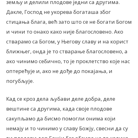
земљу и делили плодове једни са другима.
Дакле, Господ не укорева богаташа због
стицања блага, већ зато што се не богати Богом
и чини то онако како није благословено. Ако
стварамо са Богом, у Његову славу и на корист
ближњег, онда је то стварање благословено, а
ако чинимо себично, то је проклетство које нас
оптерећује и, ако не дође до покајања, и
погубљује.
Кад се кроз дела љубави деле добра, деле
вештине са другима, када своје плодове
сакупљамо да бисмо помогли онима који
немају и то чинимо у славу Божју, свесни да су