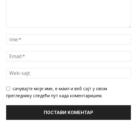
сачувајте моје име, е-маил и веб сајт у овом
прегледнику следећи пут када коментаришем.