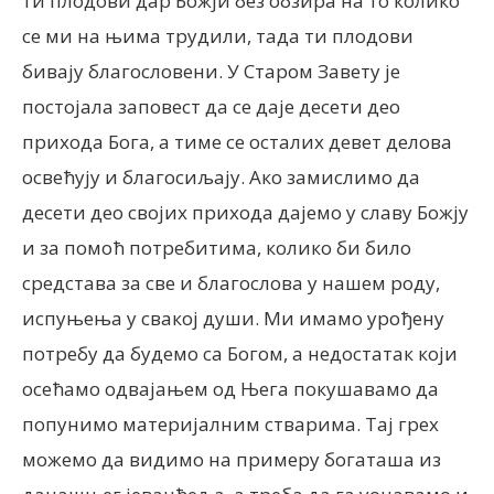
ти плодови дар Божји без обзира на то колико
се ми на њима трудили, тада ти плодови
бивају благословени. У Старом Завету је
постојала заповест да се даје десети део
прихода Бога, а тиме се осталих девет делова
освећују и благосиљају. Ако замислимо да
десети део својих прихода дајемо у славу Божју
и за помоћ потребитима, колико би било
средстава за све и благослова у нашем роду,
испуњења у свакој души. Ми имамо урођену
потребу да будемо са Богом, а недостатак који
осећамо одвајањем од Њега покушавамо да
попунимо материјалним стварима. Тај грех
можемо да видимо на примеру богаташа из