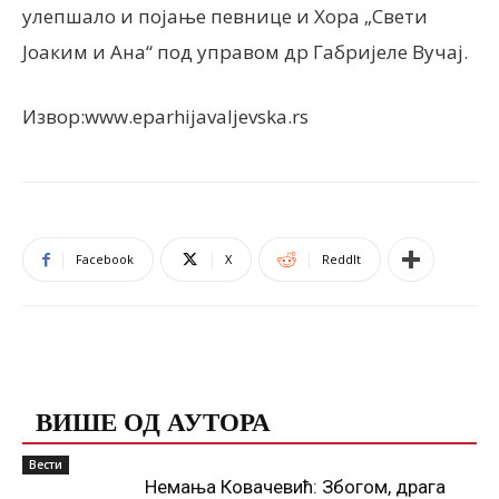
улепшало и појање певнице и Хора „Свети
Јоаким и Ана“ под управом др Габријеле Вучај.
Извор:www.eparhijavaljevska.rs
Facebook
X
ReddIt
ПОВЕЗАНЕ ОБЈАВЕ
ВИШЕ ОД АУТОРА
Вести
Немања Ковачевић: Збогом, драга