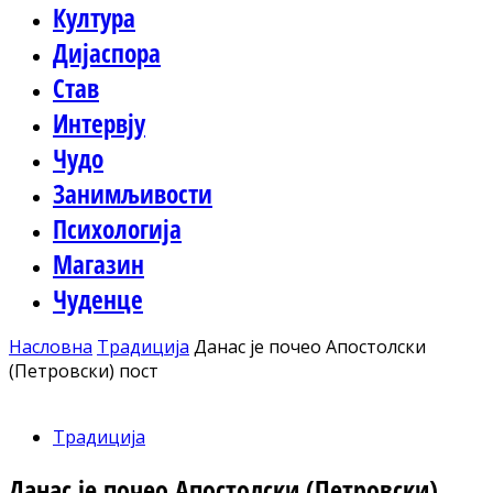
Култура
Дијаспора
Став
Интервју
Чудо
Занимљивости
Психологија
Магазин
Чуденце
Насловна
Традиција
Данас је почео Апостолски
(Петровски) пост
Традиција
Данас је почео Апостолски (Петровски)