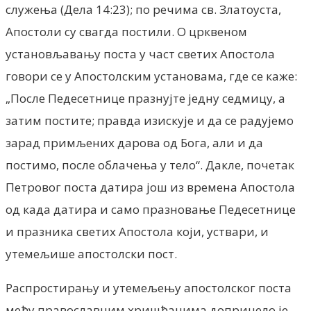
служења (Дела 14:23); по речима св. Златоуста,
Апостоли су свагда постили. О црквеном
установљавању поста у част светих Апостола
говори се у Апостолским установама, где се каже:
„После Педесетнице празнујте једну седмицу, а
затим постите; правда изискује и да се радујемо
зарад примљених дарова од Бога, али и да
постимо, после облачења у тело“. Дакле, почетак
Петровог поста датира још из времена Апостола
од када датира и само празновање Педесетнице
и празника светих Апостола који, уствари, и
утемељише апостолски пост.
Распростирању и утемељењу апостолског поста
међу православним хришћанима допринело је