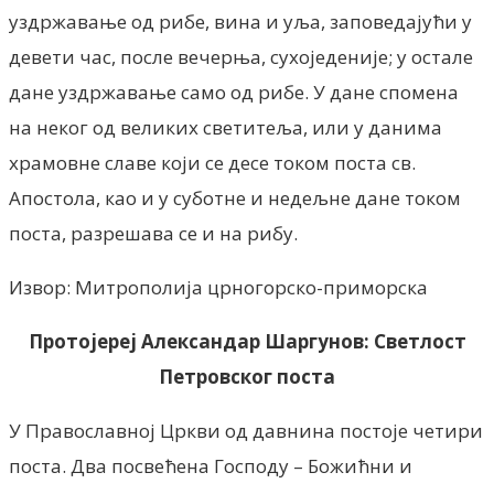
уздржавање од рибе, вина и уља, заповедајући у
девети час, после вечерња, сухоједеније; у остале
дане уздржавање само од рибе. У дане спомена
на неког од великих светитеља, или у данима
храмовне славе који се десе током поста св.
Апостола, као и у суботне и недељне дане током
поста, разрешава се и на рибу.
Извор: Митрополија црногорско-приморска
Протојереј Александар Шаргунов: Светлост
Петровског поста
У Православној Цркви од давнина постоје четири
поста. Два посвећена Господу – Божићни и