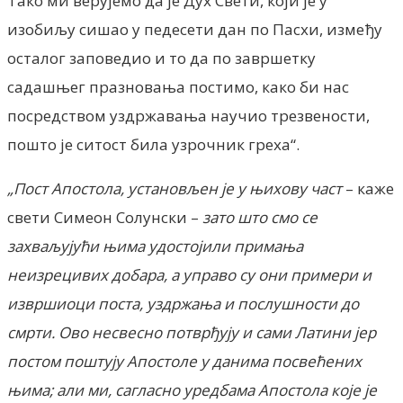
Тако ми верујемо да је Дух Свети, који је у
изобиљу сишао у педесети дан по Пасхи, између
осталог заповедио и то да по завршетку
садашњег празновања постимо, како би нас
посредством уздржавања научио трезвености,
пошто је ситост била узрочник греха“.
„Пост Апостола, установљен је у њихову част
– каже
свети Симеон Солунски –
зато што смо се
захваљујући њима удостојили примања
неизрецивих добара, а управо су они примери и
извршиоци поста, уздржања и послушности до
смрти. Ово несвесно потврђују и сами Латини јер
постом поштују Апостоле у данима посвећених
њима; али ми, сагласно уредбама Апостола које је