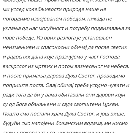
ми услед колебљивости природе наше не
погордимо извојеваном победом, никада не
уклања од нас могућност и потребу подвизавања за
нове победе. Из ових разлога је установљен
неизмењиви и спасоносни обичај да после светих
и радосних дана које празнујемо у част Господа,
васкрслог из мртвих и потом вазнесеног на небеса,
и после примања дарова Духа Светог, проводимо
поприште поста. Овај обичај треба усрдно чувати и
ради тога да би у вама обитавали они дарови који
су од Бога обзнањени и сада саопштени Цркви.
Пошто смо постали храм Духа Светог, и још више,
будући смо напојени божанским водама, ми нисмо
дужни покоравати се никаквим искушењима;