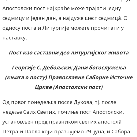
Апостолски пост најкраће може трајати једну
седмицу и један дан, а најдуже шест седмицâ. О
односу поста и Литургије можете прочитати у
наставку:
Пост као саставни део литургијског живота
Георгије С. Дебољски: Дани богослужења
(књига о посту) Православне Саборне Источне
Цркве (Апостолски пост)
Од првог понедељка после Духова, тј. после
недеље Свих Светих, почиње пост Апостолски,
установљен пред празником светих апостолâ
Петра и Павла који празнујемо 29. јуна, и Сабора