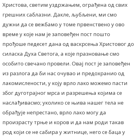
Христова, светим уздржањем, ограђена од свих
грешних саблазни. Дакле, љубљени, ми смо
дужни да се вежбамо у томе првенствено у ово
време у које нам је заповеђен пост пошто
прођоше педесет дана од васкрсења Христовог до
силаска Духа Светога, а које празновање смо
особито свечано провели. Овај пост је заповеђен
из разлога да би нас очувао и предохранио од
лакомислености, у коју врло лако можемо пасти
због дуготрајног мрса и разрешења којима се
наслађивасмо; уколико се њива нашег тела не
обрађује непрестано, врло лако могу да
произрасту трње и коров и да нам роди такав
род који се не сабира у житнице, него се баца у