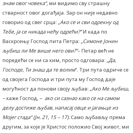
знам овог човека“
, ми видимо сву страшну
стварност овог догађаја. Зар он није недавно
говорио од свег срца: „
Ако се и сви одрекну од
Тебе, ја се никада нећу одрећи?“
И када по
Васкрсењу Господ пита Петра:
„Симоне Јонин
љубиш ли Ме више него ови?“
– Петар већ не
поредећи се ни са ким, просто одговара: „
Да,
Господе, Ти знаш да те волим
“. Три пута одриче се
од својега Господа и три пута му Господ даје
могућност да понови своју љубав: „
Ако Ме љубиш,
–
каже Господ
, –
ако си сазнао како се на самом
делу достиже љубав, напасај овце и јагањце из
Мојег стада“ (Јн. 21, 15 – 17).
Само љубављу према
другим, за које је Христос положио Свој живот, ми