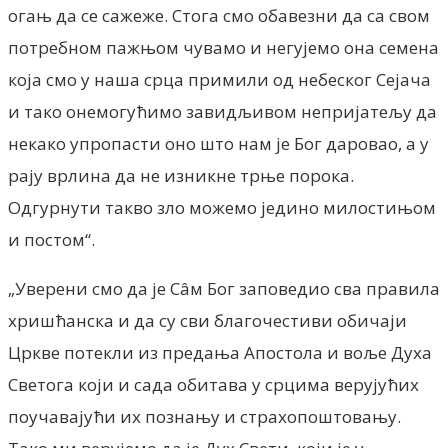
огањ да се сажеже. Стога смо обавезни да са свом
потребном пажњом чувамо и негујемо она семена
која смо у наша срца примили од небеског Сејача
и тако онемогућимо завидљивом непријатељу да
некако упропасти оно што нам је Бог даровао, а у
рају врлина да не изникне трње порока.
Одгурнути такво зло можемо једино милостињом
и постом“.
„Уверени смо да је Сâм Бог заповедио сва правила
хришћанска и да су сви благочестиви обичаји
Цркве потекли из предања Апостола и воље Духа
Светога који и сада oбитава у срцима верујућих
поучавајући их познању и страхопоштовању.