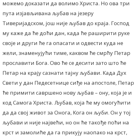
можемо доказати да волимо Христа. Но ова три
пута изјављивана љубав на језеру
Тиверијадском, још није љубав до краја. Господ
му каже да ће доћи дан, када ће раширити руке
своје и други ће га опасати и одвести куда не
жели, знаменујући тиме, каквом ће смрћу Петар
прославити Бога. Ово ће се десити зато што ће
Петар на крају сазнати тајну љубави. Када Дух
Свети у дан Педесетнице сиђе на апостоле, Петар
ће примити савршено нову љубав – ону, која је и
код Самога Христа. Љубав, која ће му омогућити
да да свој живот за Онога, Кога он љуби. Он у тој
љубави и није највећи, но он ће такође поћи на
крст и замолиће да га прикују наопако на крст,