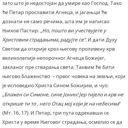
зато што је недостојан да умире као Господ. Тако
ће Петар прославити Агнеца, и јагањци ће
дознати не само речима, шта им је написао
Њихов Пастир:
„Но, пошто ви учествујете у
Христовим страдањима, радујте се“.
И дати Духу
Светом да открије кроз његову проливену крв
великолепије непорочног Агнеца Божијег,
закланог пре стварања света. Таквим ће бити
његово блаженство – првог човека на земљи, који
је исповедио Христа Сином Божијим, и чуо:
„
Блажен си Симоне, сине Јонин! Јер тијело и крв не
открише ти то , него Отац мој који је на небесима
“
(Мт. 16, 17). И Петар, три пута одрекавши се
Христа у време Његовог страдања, осмелио се да