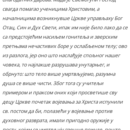
свагда помагао ученицима Христовим, а
началницима возникнувше Цркве управљаху Бог
Отац, Син и Дух Свети, ипак им није било лако да се
са предстојећим насиљем гонитеља и зверским
претњама нечастивих боре у ослабљеном телу; ово
из разлога, јер оно што наслађује спољног нашег
човека, то најлакше разрушава унутарњег, и
обрнуто: што тело више умртвљујемо, разумна
душа се више чисти. Због тога су учитељи
примером и праксом оних који просветише сву
децу Цркве почетак војевања за Христа испунили
св. постом да би, полазећи у војевање против
духовног разврата, имали пригодно оружије у
посту, којим се умртвљују грешне пожуде, пошто