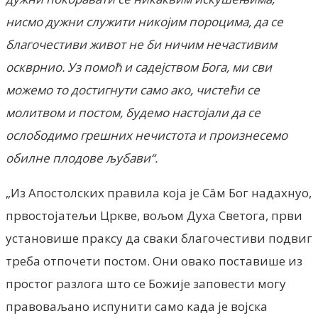
нисмо дужни служити никојим пороцима, да се
благочестиви живот не би ничим нечастивим
оскврнио. Уз помоћ и садејством Бога, ми сви
можемо то достигнути само ако, чистећи се
молитвом и постом, будемо настојали да се
ослободимо грешних нечистота и произнесемо
обилне плодове љубави“.
„Из Апостолских правила која је Сâм Бог надахнуо,
првостојатељи Цркве, вољом Духа Светога, први
установише праксу да сваки благочестиви подвиг
треба отпочети постом. Они овако поставише из
простог разлога што се Божије заповести могу
правоваљано испунити само када је војска