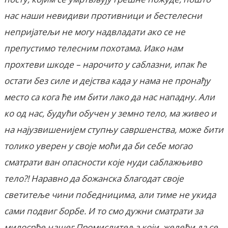
нас наши невидиви противници и бестелесни
непријатељи не могу надвладати ако се не
препустимо телесним похотама. Иако нам
прохтеви шкоде – нарочито у саблазни, ипак ће
остати без силе и дејства када у нама не пронађу
место са кога ће им бити лако да нас нападну. Али
ко од нас, будући обучен у земно тело, ма живео и
на најузвишенијем ступњу савршенства, може бити
толико уверен у своје моћи да би себе могао
сматрати ван опасности које нуди саблажњиво
тело?! Наравно да божанска благодат своје
светитеље чини победницима, али тиме не укида
сами подвиг борбе. И то смо дужни сматрати за
милосрђе нашег Промислитеља који, желећи да се