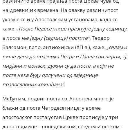
различито време трајања поста Црква чува од
најдревнијих времена. На овакву различитост
указује се и у Апостолским установама, када се
каже:
„После Педесетнице празнујте једну седмицу,
а после ње једну (седмицу) постите“.
Теодор
Валсамон, патр. антиохијски (ХП в.), каже:
„седам и
више дана
до празника Петра и Павла сви верни, тј.
мирјани и монаси, дужни су да посте, а који не
посте нека буду одлучени од заједнице
православних хришћана“.
Међутим, подвиг поста св. Апостола много је
блажи од поста Четрдесетнице: у време
апостолског поста устав Цркве прописује у три
дана седмице – понедељеком, средом и петком –