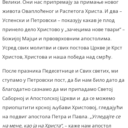
Велики. Они нас припремају за примање новог
живота Оваплоћеног и Распетога Христа. И два –
Успенски и Петровски – показују какав је плод
принело дело Христово у „зачецима нове твари“ –
Божијој Мајци и првоврховним апостолима.
Усред свих молитви и свих постова Цркве је Крст
Христов, Христова и наша победа над смрћу.
После празника Педесетнице и Свих светих, ми
ступамо у Петровски пост, да би нам било дато да
благодатно сазнамо да ми припадамо Светој
Саборној и Апостолској Цркви и да се можемо
приопштити крсној љубави Христовој, гледајући
на подвиг апостола Петра и Павла.
„Угледајте се
на мене, као ја на Христа“
, – каже нам апостол