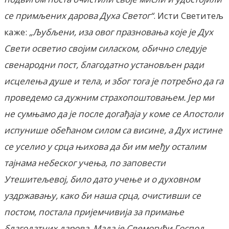
се примљених дарова Духа Светог“
. Исти Светитељ
каже:
„Љубљени, иза овог празновања које је Дух
Свети осветио својим силаском, обично следује
свенародни пост, благодатно установљен ради
исцелења душе и тела, и због тога је потребно да га
проведемо са дужним страхопоштовањем. Јер ми
не сумњамо да је после догађаја у коме се Апостоли
испунише обећаном силом са висине, а Дух истине
се уселио у срца њихова да би им међу осталим
тајнама небеског учења, по заповести
Утешитељевој, било дато учење и о духовном
уздржавању, како би наша срца, очистивши се
постом, постала пријемчивија за примање
благодатних дарова. Мада је Свемогући Господ