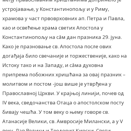
устројавање, у Константинопољу и у Риму,
храмова у част првоврховних ап. Петра и Павла,
као и освећење храма светих Апостола у
Константинопољу на сâм дан празника 29. јуна.
Како је празновање св. Апостола после ових
догађаја било свечаније и торжественије, како на
Истоку тако и на Западу, и сâма духовна
припрема побожних хришћана за овај празник –
молитвом и постом -још више је утврђена у
Православној Цркви. У крајњој линији, почев од
IV века, сведочанства Отаца о апостолском посту
бивају чешћа. У том веку о њему говоре св.
Атанасије Велики, св. Амвросије Милански, а у V
веку, Лав Велики и Теодорит Кирски. Свети