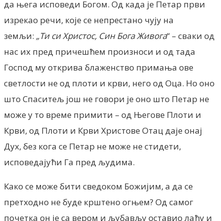
да њега исповеди Богом. Од када је Петар први
изрекао речи, које се непрестано чују на
земљи:
„Ти си Христос, Син Бога Живога
“ – сваки од
нас их пред причешћем произноси и од тада
Господ му открива блаженство примања ове
светлости не од плоти и крви, него од Оца. Но оно
што Спаситељ још не говори је оно што Петар не
може у то време примити – од Његове Плоти и
Крви, од Плоти и Крви Христове Отац даје онај
Дух, без кога се Петар не може не стидети,
исповедајући Га пред људима.
Како се може бити сведоком Божијим, а да се
претходно не буде крштено огњем? Од самог
почетка он је са вером и љубављу оставио лађу и