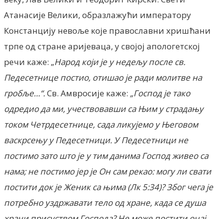
Атанасије Велики, образлажући императору
Констанцију невоље које православни хришћани
трпе од стране аријеваца, у својој апологетској
речи каже: „
Народ који је у недељу после св.
Педесетнице постио, отишао је ради молитве на
гробље…“.
Св. Амвросије каже:
„Господ је тако
одредио да ми, учествовавши са Њим у страдању
током Четрдесетнице, сада ликујемо у Његовом
васкрсењу у Педесетници. У Педесетници не
постимо зато што је у тим данима Господ живео са
нама; не постимо јер је Он сам рекао: могу ли свати
постити док је Женик са њима (Лк 5:34)? Због чега је
потребно уздржавати тело од хране, када се душа
храни присуством Господа? Не може постити онај