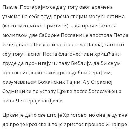
Павле. Постарајмо се да у току овог времена
узмемо на себе труд према својим могућностима
(ко колико може примити), – да прочитамо са
молитвом две Саборне Посланице апостола Петра
и четрнаест Посланица апостола Павла, као што
се у току Часног Поста благочестиви хришћани
труде да прочитају читаву Библију, да би се ум
просветио, како каже преподобни Серафим,
разумевањем Божанских Тајни. А у Страсној
Седмици се по уставу Цркве после богослужења
чита Четверојеванђеље.
Цркви је дато све што је Христово, но она је дужна
да прође кроз све што је Христос прошао и најпре