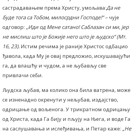
састрадавањем према Христу, умољава:
Да не
буде тога са Тобом, милосрдни Господе!“ –
чује
одговор: „
Иди од Мене сатано! Саблазан си ми, јер
не мислиш што је Божије него што је људско“ (Мт.
16, 23).
Истим речима је раније Христос одбацио
ђавола, када Му је овај предложио, искушавајући
га, да влашћу и чудом, а не љубављу све
привлачи себи.
Људска љубав, ма колико она била ватрена, може
се изненадно окренути у нељубав, издајство,
одрицање од вољенога. У трикратном одрицању
од Христа, када Га бију и пљују на Њега, и воде Га
на саслушавања и ислеђивања, и Петар каже:
„Не