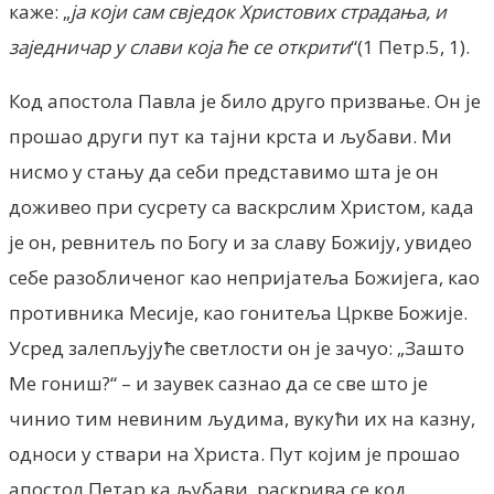
каже: „
ја који сам свједок Христових страдања, и
заједничар у слави која ће се открити
“(1 Петр.5, 1).
Код апостола Павла је било друго призвање. Он је
прошао други пут ка тајни крста и љубави. Ми
нисмо у стању да себи представимо шта је он
доживео при сусрету са васкрслим Христом, када
је он, ревнитељ по Богу и за славу Божију, увидео
себе разобличеног као непријатеља Божијега, као
противника Месије, као гонитеља Цркве Божије.
Усред залепљујуће светлости он је зачуо: „Зашто
Ме гониш?“ – и заувек сазнао да се све што је
чинио тим невиним људима, вукући их на казну,
односи у ствари на Христа. Пут којим је прошао
апостол Петар ка љубави, раскрива се код