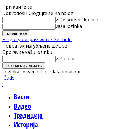
Пријавите се
Dobrodošli! Ulogujte se na nalog
vaše korisničko ime
vaša lozinka
Forgot your password? Get help
Повратак изгубљене шифре
Oporavite vašu lozinku
vaš email
Lozinka će vam biti poslata emailom
Čudo
Вести
Видео
Традиција
Историја