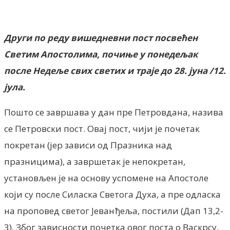
Facebook
X
ReddIt
Email
Pri
Други по реду вишедневни пост посвећен
Светим Апостолима, почиње у понедељак
после Недеље свих светих и траје до 28. јуна /12.
јула.
Пошто се завршава у дан пре Петровдана, назива
се Петровски пост. Овај пост, чији је почетак
покретан (јер зависи од Празника над
празницима), а завршетак је непокретан,
установљен је на основу успомене на Апостоле
који су после Силаска Светога Духа, а пре одласка
на проповед светог Јеванђеља, постили (Дап 13,2-
3). Због зависности почетка овог поста о Васкрсу,