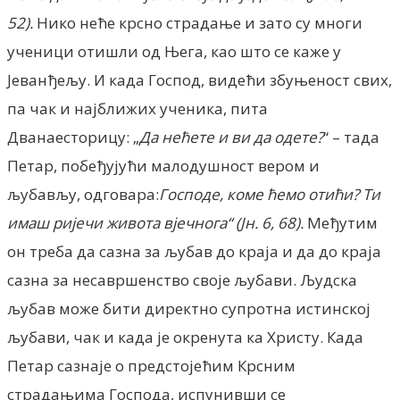
52).
Нико неће крсно страдање и зато су многи
ученици отишли од Њега, као што се каже у
Јеванђељу. И када Господ, видећи збуњеност свих,
па чак и најближих ученика, пита
Дванаесторицу: „
Да нећете и ви да одете?
“ – тада
Петар, побеђујући малодушност вером и
љубављу, одговара:
Господе, коме ћемо отићи? Ти
имаш ријечи живота вјечнога“ (Јн. 6, 68).
Међутим
он треба да сазна за љубав до краја и да до краја
сазна за несавршенство своје љубави. Људска
љубав може бити директно супротна истинској
љубави, чак и када је окренута ка Христу. Када
Петар сазнаје о предстојећим Крсним
страдањима Господа, испунивши се