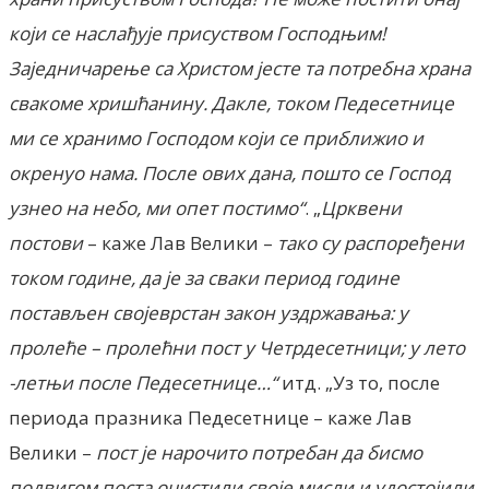
који се наслађује присуством Господњим!
Заједничарење са Христом јесте та потребна храна
свакоме хришћанину. Дакле, током Педесетнице
ми се хранимо Господом који се приближио и
окренуо нама. После ових дана, пошто се Господ
узнео на небо, ми опет постимо“
. „
Црквени
постови
– каже Лав Велики –
тако су распоређени
током године, да је за сваки период године
постављен својеврстан закон уздржавања: у
пролеће – пролећни пост у Четрдесетници; у лето
-летњи после Педесетнице…“
итд. „Уз то, после
периода празника Педесетнице – каже Лав
Велики –
пост је нарочито потребан да бисмо
подвигом поста очистили своје мисли и удостојили