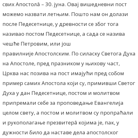
свих Апостолâ – 30. јуна. Овај вишедневни пост
можемо назвати летњим. Пошто нам он долази
после Педесетнице, у древности се због тога
називао постом Педесетнице, а сада се назива
чешће Петровим, или још
правилније Апостолским. По силаску Светога Духа
на Апостоле, пред празником у њихову част,
Црква нас позива на пост имајући пред собом
пример самих Апостола који су, примивши Светог
Духа у дан Педесетнице, постом и молитвом
припремали себе за проповедање Евангелија
целом свету, а постом и молитвом су пропраћали
и рукополагање презвитерâ којима је, пак, у
дужности било да наставе дела апостолског