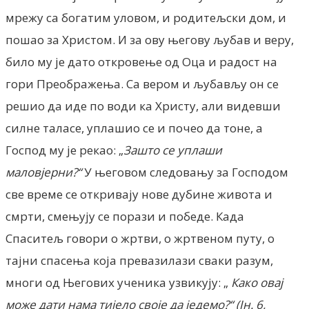
мрежу са богатим уловом, и родитељски дом, и
пошао за Христом. И за ову његову љубав и веру,
било му је дато откровење од Оца и радост на
гори Преображења. Са вером и љубављу он се
решио да иде по води ка Христу, али видевши
силне таласе, уплашио се и почео да тоне, а
Господ му је рекао: „
Зашто се уплаши
маловјерни?“
У његовом следовању за Господом
све време се откривају нове дубине живота и
смрти, смењују се порази и победе. Када
Спаситељ говори о жртви, о жртвеном путу, о
тајни спасења која превазилази сваки разум,
многи од Његових ученика узвикују: „
Како овај
може дати нама тијело своје да једемо?“ (Јн. 6,