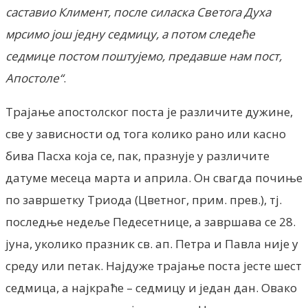
саставио Климент, после силаска Светога Духа
мрсимо још једну седмицу, а потом следеће
седмице постом поштујемо, предавше нам пост,
Апостоле“
.
Трајање апостолског поста је различите дужине,
све у зависности од тога колико рано или касно
бива Пасха која се, пак, празнује у различите
датуме месеца марта и априла. Он свагда почиње
по завршетку Триода (Цветног, прим. прев.), тј.
последње недеље Педесетнице, а завршава се 28.
јуна, уколико празник св. ап. Петра и Павла није у
среду или петак. Најдуже трајање поста јесте шест
седмица, а најкраће – седмицу и један дан. Овако