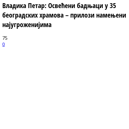
Владика Петар: Освећени бадњаци у 35
београдских храмова – прилози намењени
најугроженијима
75
0