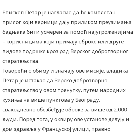
Епископ Петар је нагласио да ће комплетан
прилог који верници дају приликом преузимања
бадњака бити усмерен за помоћ најугроженијима
– корисницима који примају оброке или друге
видове подршке кроз рад Верског добротворног
старатељства.
Говорећи о обиму и значају ове мисије, владика
Петар је истакао да Верско добротворно
старатељство у овом тренутку, путем народних
кухиња на више пунктова у Београду,
свакодневно обезбеђује оброке за више од 2.000
људи. Поред тога, у оквиру ове установе делују и
дом здравља у Француској улици, правно