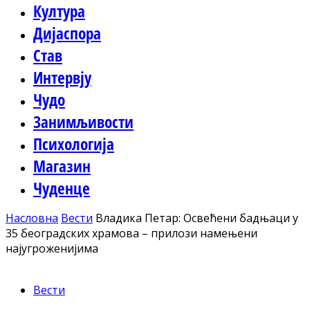
Култура
Дијаспора
Став
Интервју
Чудо
Занимљивости
Психологија
Магазин
Чуденце
Насловна
Вести
Владика Петар: Освећени бадњаци у
35 београдских храмова – прилози намењени
најугроженијима
Вести