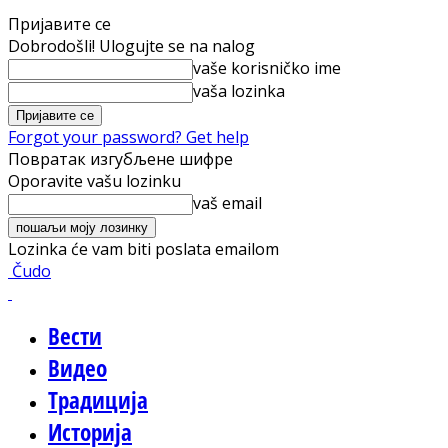
Пријавите се
Dobrodošli! Ulogujte se na nalog
vaše korisničko ime
vaša lozinka
Forgot your password? Get help
Повратак изгубљене шифре
Oporavite vašu lozinku
vaš email
Lozinka će vam biti poslata emailom
Čudo
Вести
Видео
Традиција
Историја