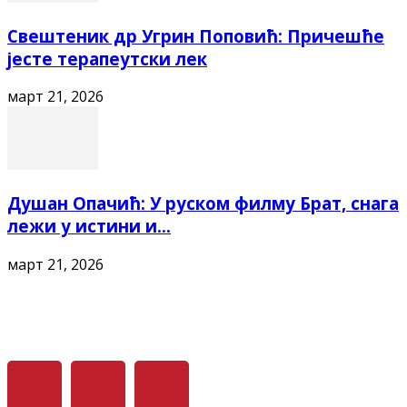
Свештеник др Угрин Поповић: Причешће
јесте терапеутски лек
март 21, 2026
Душан Опачић: У руском филму Брат, снага
лежи у истини и...
март 21, 2026