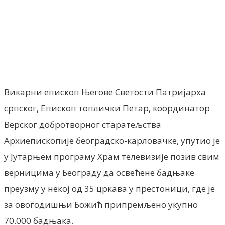
Facebook
X
ReddIt
Email
Pri
Викарни епископ Његове Светости Патријарха
српског, Епископ топлички Петар, координатор
Верског добротворног старатељства
Архиепископије београдско-карловачке, упутио је
у Јутарњем програму Храм телевизије позив свим
верницима у Београду да освећене бадњаке
преузму у некој од 35 цркава у престоници, где је
за овогодишњи Божић припремљено укупно
70.000 бадњака.