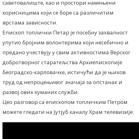
саветовалиште, као и простори намењени
корисницима који се боре са различитим
врстама зависности.
Епископ топлички Петар је посебну захвалност
упутио бројним волонтерима који несебично и
предано учествују у свим активностима Верског
добротворног старатељства Архиепископије
београдско-карловачке, истичући да је њихов
труд од непроцењивог значаја за опстанак и
развој ових хуманих служби.
Цео разговор са епископом топличким Петром
можете гледати на Јутјуб каналу Храм телевизије.