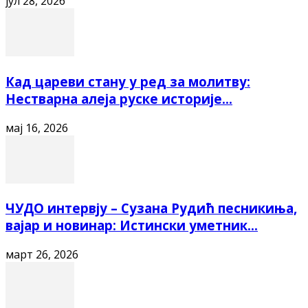
јул 28, 2026
Кад цареви стану у ред за молитву:
Нестварна алеја руске историје...
мај 16, 2026
ЧУДО интервју – Сузана Рудић песникиња,
вајар и новинар: Истински уметник...
март 26, 2026