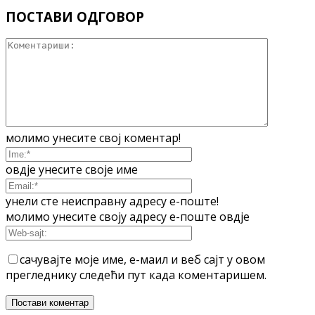
ПОСТАВИ ОДГОВОР
молимо унесите свој коментар!
овдје унесите своје име
унели сте неисправну адресу е-поште!
молимо унесите своју адресу е-поште овдје
сачувајте моје име, е-маил и веб сајт у овом
прегледнику следећи пут када коментаришем.