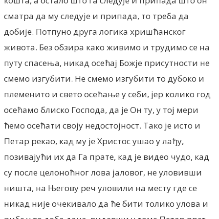
кошта, а остало што га следује и припада што он
сматра да му следује и припада, то треба да
добије. Потпуно друга логика хришћанског
живота. Без обзира како живимо и трудимо се на
путу спасења, никад осећај Божје присутности не
смемо изгубити. Не смемо изгубити то дубоко и
племенито и свето осећање у себи, јер колико год
осећамо блиско Господа, да је Он ту, у тој мери
ћемо осећати своју недостојност. Тако је исто и
Петар рекао, кад му је Христос ушао у лађу,
позивајући их да Га прате, кад је видео чудо, кад
су после целоноћног лова јаловог, не уловивши
ништа, на Његову реч уловили на месту где се
никад није очекивало да ће бити толико улова и