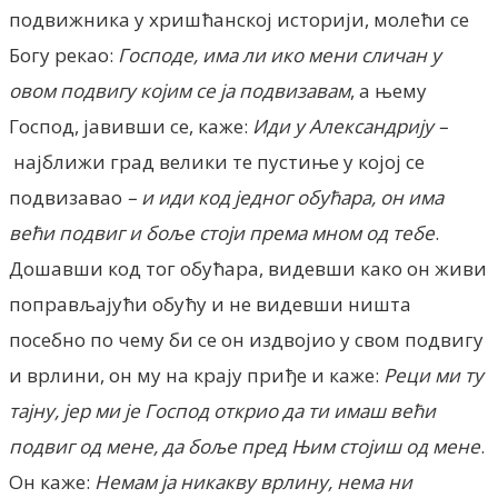
подвижника у хришћанској историји, молећи се
Богу рекао:
Господе, има ли ико мени сличан у
овом подвигу којим се ја подвизавам
, а њему
Господ, јавивши се, каже:
Иди у Александрију –
најближи град велики те пустиње у којој се
подвизавао
– и иди код једног обућара, он има
већи подвиг и боље стоји према мном од тебе
.
Дошавши код тог обућара, видевши како он живи
поправљајући обућу и не видевши ништа
посебно по чему би се он издвојио у свом подвигу
и врлини, он му на крају приђе и каже:
Реци ми ту
тајну, јер ми је Господ открио да ти имаш већи
подвиг од мене, да боље пред Њим стојиш од мене
.
Он каже:
Немам ја никакву врлину, нема ни