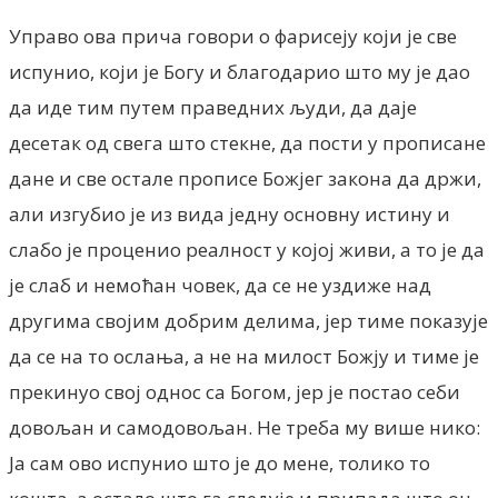
Управо ова прича говори о фарисеју који је све
испунио, који је Богу и благодарио што му је дао
да иде тим путем праведних људи, да даје
десетак од свега што стекне, да пости у прописане
дане и све остале прописе Божјег закона да држи,
али изгубио је из вида једну основну истину и
слабо је проценио реалност у којој живи, а то је да
је слаб и немоћан човек, да се не уздиже над
другима својим добрим делима, јер тиме показује
да се на то ослања, а не на милост Божју и тиме је
прекинуо свој однос са Богом, јер је постао себи
довољан и самодовољан. Не треба му више нико:
Ја сам ово испунио што је до мене, толико то