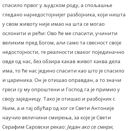
спасило првог у људском роду, а спољашње
гледано најнедостојнијег разбојника, који ништа
у свом животу није имао на шта се могао
ослонити и рећи: Ово ће ме спасити, учинити
великим пред Богом, али само та свесност своје
недостојности, те реалности сваког појединачно
овде од нас, без обзира какав живот каква дела
има, то ће нас једино спасити као што је спасило
и цариника. Он је отишао оправдан, а то значи
греси су му опроштени и Господ га је примио у
своју заједницу. Тако је отишао и разбојник с
Њим, а и тај обућар од ког се Свети Антоније
научио величини смирења, за које је Свети
Серафим Саровски рекао:
Један ако се смири,