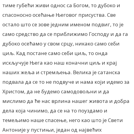
тиме губећи живи однос са Богом, то дубоко и
спасоносно осећање Његовог присуства. Све
остало што се зове једним именом подвиг, то је
само средство да се приближимо Господу и да га
дубоко осећамо у свом срцу, никако само себи
циљ. Кад постане само себи циљ, то онда
искључује Њега као наш коначни циљ и крај
наших жеља и стремљења. Велика је сатанска
подвала да се то не подвуче и нама који идемо за
Христом, да не будемо самодовољни и да
мислимо да ће нас врлина нашег живота и добра
дела која чинимо, да се на то поуздамо и
темељимо наше спасење, него као што је Свети
Антоније у пустињи, један од највећих