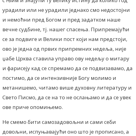
с Њим и знајући ту велику истину да колико год
урадили или не урадили једнако смо недостојни
и немоћни пред Богом и пред задатком наше
вечне судбине, тј. нашег спасења. Припремајући
се за подвиге и Велики пост који нам предстоји,
ово је једна од првих припремних недеља, није
џабе Црква ставила управо ову недељу о митару
и фарисеју кад се спремамо да се подвизавамо, да
постимо, да се интензивније Богу молимо и
метанишемо, читамо више духовну литературу и
Свето Писмо, да се на то не ослањамо и да се увек
ове приче опомињемо.
Не смемо бити самозадовољни и сами себи
довољни, испуњавајући оно што је прописано, а