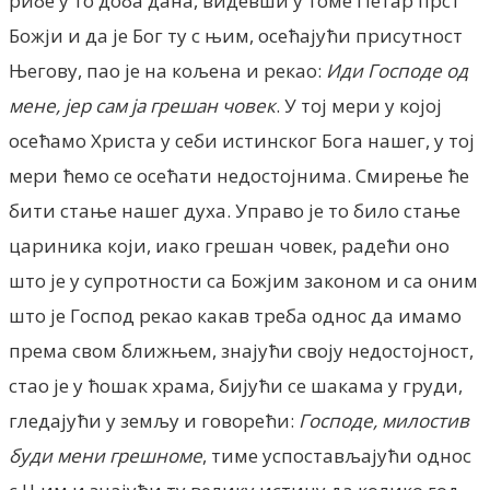
рибе у то доба дана, видевши у томе Петар прст
Божји и да је Бог ту с њим, осећајући присутност
Његову, пао је на кољена и рекао:
Иди Господе од
мене, јер сам ја грешан човек
. У тој мери у којој
осећамо Христа у себи истинског Бога нашег, у тој
мери ћемо се осећати недостојнима. Смирење ће
бити стање нашег духа. Управо је то било стање
цариника који, иако грешан човек, радећи оно
што је у супротности са Божјим законом и са оним
што је Господ рекао какав треба однос да имамо
према свом ближњем, знајући своју недостојност,
стао је у ћошак храма, бијући се шакама у груди,
гледајући у земљу и говорећи:
Господе, милостив
буди мени грешноме
, тиме успостављајући однос