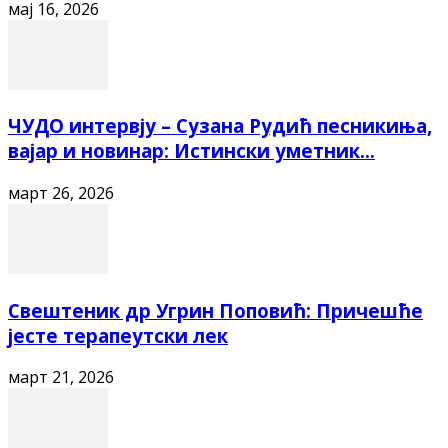
мај 16, 2026
ЧУДО интервју – Сузана Рудић песникиња,
вајар и новинар: Истински уметник...
март 26, 2026
Свештеник др Угрин Поповић: Причешће
јесте терапеутски лек
март 21, 2026