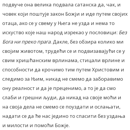
подвуче она велика подвала сатанска да, чак, и
човек који поштује закон Божји и иде путем својих
отаца, ако се у свему у Њега не узда и нема то
искуство које наш народ изрекао у пословици:
Без
Бога ни преко прага
. Дакле, без обзира колико ми
својим животом, трудећи се и подвизавајући се у
свим хришћанским врлинама, стицали врлине и
способности да крочимо тим путем Христовим и
следимо за Њим, никад не смемо да заборавимо
ону реалност и да је преценимо, а то је да смо
слаби и грешни људи, да никад на своје моћи и
на своја дела не смемо се поуздати и ослањати,
надати се да ће нас једино то спасити без уздања
и милости и помоћи Божје.