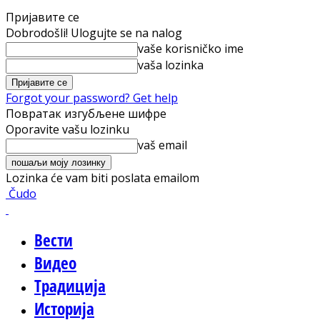
Пријавите се
Dobrodošli! Ulogujte se na nalog
vaše korisničko ime
vaša lozinka
Forgot your password? Get help
Повратак изгубљене шифре
Oporavite vašu lozinku
vaš email
Lozinka će vam biti poslata emailom
Čudo
Вести
Видео
Традиција
Историја