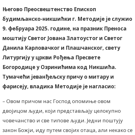
Његово Преосвештенство Епископ
будимљанско-никшићки г. Методије је служио
9. фебруара 2025. године, на празник Преноса
моштију Светог Јована Златоустог и Светог
Данила Карловачког и Плашчанског, свету
Литургију у цркви Рођења Пресвете
Богородице у Озринићима код Никшића.
Тумачећи јеванђељску причу о митару и
фарисеју, владика Методије је нагласио:
– Овом причом нас Господ опомиње овом
двојицом људи, који представљају целокупно
човечанство и све типове људи. Једни поштују
закон Божји, иду путем својих отаца, али некако се