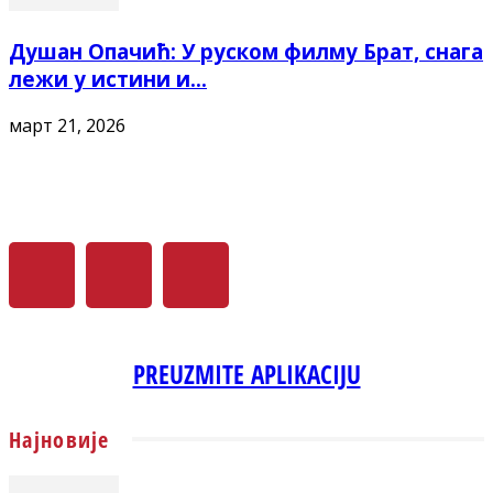
Душан Опачић: У руском филму Брат, снага
лежи у истини и...
март 21, 2026
PREUZMITE APLIKACIJU
Најновије