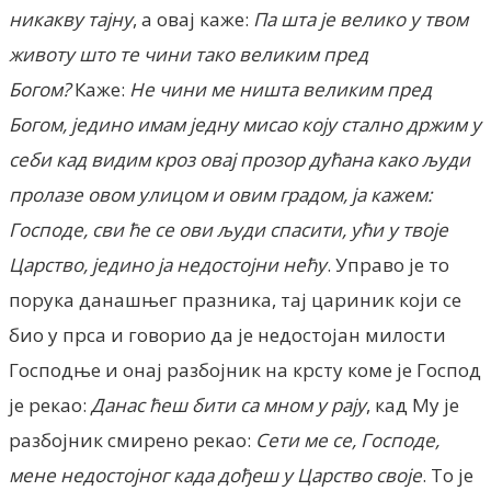
никакву тајну
, а овај каже:
Па шта је велико у твом
животу што те чини тако великим пред
Богом?
Каже:
Не чини ме ништа великим пред
Богом, једино имам једну мисао коју стално држим у
себи кад видим кроз овај прозор дућана како људи
пролазе овом улицом и овим градом, ја кажем:
Господе, сви ће се ови људи спасити, ући у твоје
Царство, једино ја недостојни нећу
. Управо је то
порука данашњег празника, тај цариник који се
био у прса и говорио да је недостојан милости
Господње и онај разбојник на крсту коме је Господ
је рекао:
Данас ћеш бити са мном у рају
, кад Му је
разбојник смирено рекао:
Сети ме се, Господе,
мене недостојног када дођеш у Царство своје
. То је