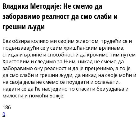
Владика Методије: Не смемо да
заборавимо реалност да смо слаби и
грешни људи
Без обзира колико ми својим животом, трудећи се и
подвизавајући се у свим хришћанским врлинама,
стицали врлине и способности да крочимо тим путем
Христовим и следимо за Њим, никад не смемо да
заборавимо ону реалност и да је преценимо, а то је
да смо слаби и грешни људи, да никад на своје моћи и
на своја дела не смемо се поуздати и ослањати,
надати се да ће нас једино то спасити без уздања и
милости и помоћи Божје.
186
0