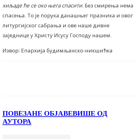
хиљаде ће се око њега спасити
. Без смирења нема
спасења. То је порука данашњег празника и овог
литургијског сабрања и ове наше дивне
заједнице у Христу Исусу Господу нашем.
Извор: Епархија будимљанско-никшићка
Facebook
X
ReddIt
Email
Pri
ПОВЕЗАНЕ ОБЈАВЕ
ВИШЕ ОД
АУТОРА