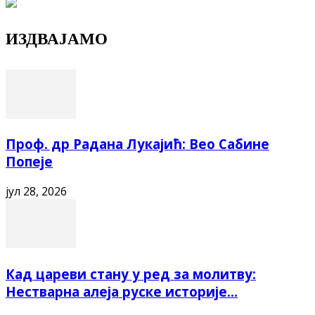
ИЗДВАЈАМО
Проф. др Радана Лукајић: Вео Сабине
Попеје
јул 28, 2026
Кад цареви стану у ред за молитву:
Нестварна алеја руске историје...