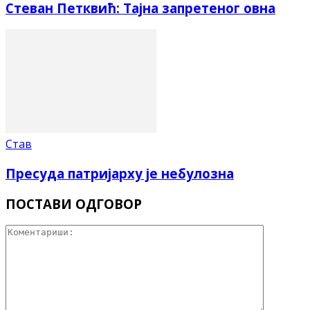
Стеван Петквић: Тајна запретеног овна
Став
Пресуда патријарху је небулозна
ПОСТАВИ ОДГОВОР