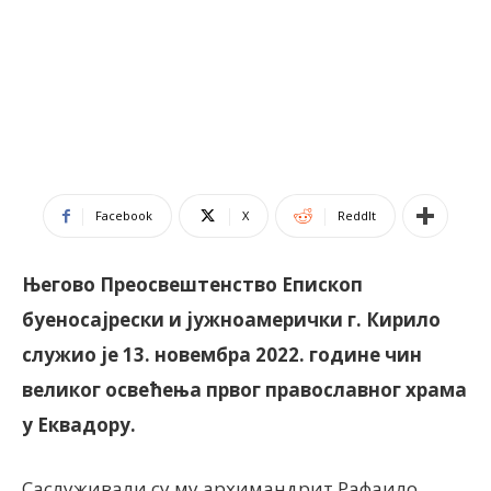
Facebook
X
ReddIt
Његово Преосвештенство Епископ
буеносајрески и јужноамерички г. Кирило
служио је 13. новембра 2022. године чин
великог освећења првог православног храма
у Еквадору.
Саслуживали су му архимандрит Рафаило,