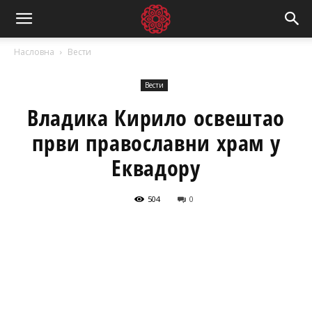
Насловна
Вести
Вести
Владика Кирило освештао
први православни храм у
Еквадору
504
0