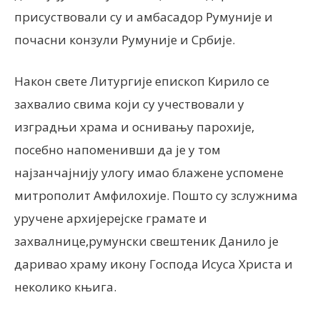
присуствовали су и амбасадор Румуније и
почасни конзули Румуније и Србије.
Након свете Литургије епископ Кирило се
захвалио свима који су учествовали у
изградњи храма и оснивању парохије,
посебно напоменивши да је у том
најзанчајнију улогу имао блажене успомене
митрополит Амфилохије.
Пошто су зслужнима
уручене архијерејске грамате и
захвалнице,румунски свештеник Данило је
даривао храму икону Господа Исуса Христа и
неколико књига.