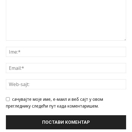
сачувајте моје име, е-маил и веб сајт у овом
прегледнику следећи пут када коментаришем.