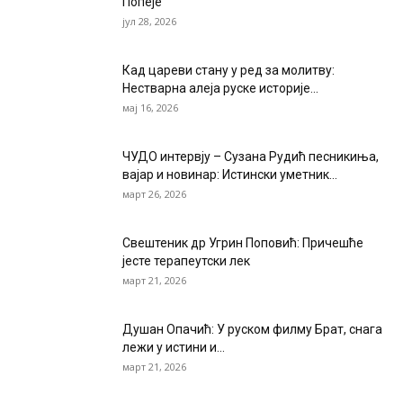
Попеје
јул 28, 2026
Кад цареви стану у ред за молитву:
Нестварна алеја руске историје...
мај 16, 2026
ЧУДО интервју – Сузана Рудић песникиња,
вајар и новинар: Истински уметник...
март 26, 2026
Свештеник др Угрин Поповић: Причешће
јесте терапеутски лек
март 21, 2026
Душан Опачић: У руском филму Брат, снага
лежи у истини и...
март 21, 2026