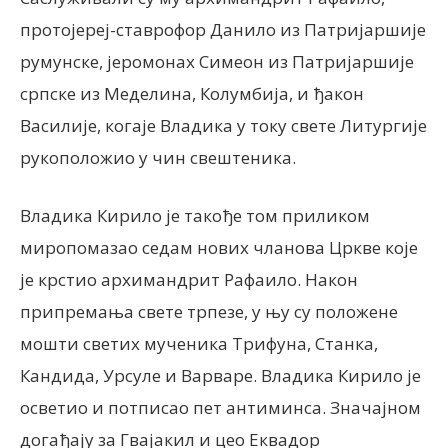
протојереј-ставрофор Данило из Патријаршије
румунске, јеромонах Симеон из Патријаршије
српске из Меделина, Колумбија, и ђакон
Василије, когаје Владика у току свете Литургије
рукоположио у чин свештеника.
Владика Кирило је такође том приликом
миропомазао седам нових чланова Цркве које
је крстио архимандрит Рафаило. Након
припремања свете трпезе, у њу су положене
мошти светих мученика Трифуна, Станка,
Кандида, Урсуле и Варваре. Владика Кирило је
осветио и потписао пет антиминса.
Значајном
догађају за Гвајакил и цео Еквадор