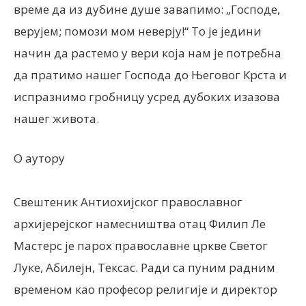
време да из дубине душе завапимо: „Господе,
верујем;
помози мом неверју!“
То је једини
начин да растемо у вери која нам је потребна
да пратимо нашег Господа до Његовог Крста и
испразнимо гробницу усред дубоких изазова
нашег живота.
О аутору
Свештеник Антиохијског православног
архијерејског намесништва отац
Ф
илип Ле
Мастерс је парох православне цркве Светог
Луке, Абилејн, Тексас.
Ради са пуним радним
временом као професор религије и директор