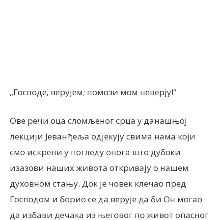
Facebook
X
ReddIt
Email
„Господе, верујем; помози мом неверју!“
Ове речи оца сломљеног срца у данашњој
лекцији Јеванђеља одјекују свима нама који
смо искрени у погледу онога што дубоки
изазови наших живота откривају о нашем
духовном стању. Док је човек клечао пред
Господом и борио се да верује да би Он могао
да избави дечака из његовог по живот опасног