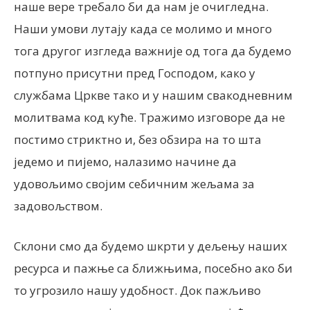
наше вере требало би да нам је очигледна.
Наши умови лутају када се молимо и много
тога другог изгледа важније од тога да будемо
потпуно присутни пред Господом, како у
службама Цркве тако и у нашим свакодневним
молитвама код куће. Тражимо изговоре да не
постимо стриктно и, без обзира на то шта
једемо и пијемо, налазимо начине да
удовољимо својим себичним жељама за
задовољством.
Склони смо да будемо шкрти у дељењу наших
ресурса и пажње са ближњима, посебно ако би
то угрозило нашу удобност. Док пажљиво