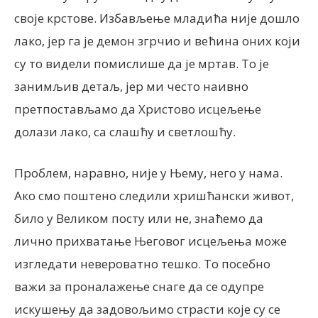
своје крстове. Избављење младића није дошло
лако, јер га је демон згрчио и већина оних који
су то видели помислише да је мртав. То је
занимљив детаљ, јер ми често наивно
претпостављамо да Христово исцељење
долази лако, са слашћу и светлошћу.
Проблем, наравно, није у Њему, него у нама.
Ако смо поштено следили хришћански живот,
било у Великом посту или не, знаћемо да
лично прихватање Његовог исцељења може
изгледати невероватно тешко. То посебно
важи за проналажење снаге да се одупре
искушењу да задовољимо страсти које су се