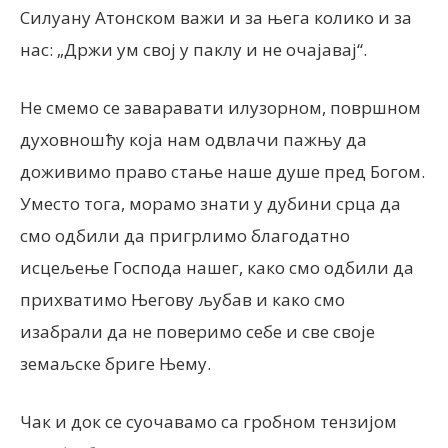
Силуану ​​Атонском важи и за њега колико и за
нас: „Држи ум свој у паклу и не очајавај“.
Не смемо се заваравати илузорном, површном
духовношћу која нам одвлачи пажњу да
доживимо право стање наше душе пред Богом.
Уместо тога, морамо знати у дубини срца да
смо одбили да пригрлимо благодатно
исцељење Господа нашег, како смо одбили да
прихватимо Његову љубав и како смо
изабрали да не поверимо себе и све своје
земаљске бриге Њему.
Чак и док се суочавамо са гробном тензијом