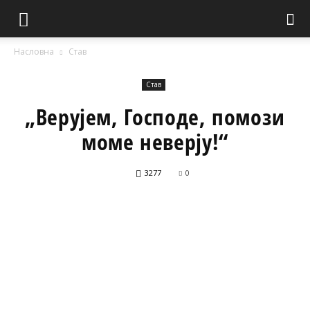
Насловна
Став
Став
„Верујем, Господе, помози
моме неверју!“
3277
0