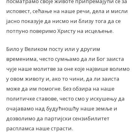
посматрамо своје животе припремајући се за
исповест, сећање на наше речи, дела и мисли
јасно показује да нисмо ни близу тога да се
потпуно поверимо Христу на исцељење.
Било у Великом посту или у другим
временима, често сумњамо да ли Бог заиста
чује наше молитве за оне које највише волимо
у овом животу и, ако то чини, да ли заиста
може да им помогне. Без обзира на наше
политичке ставове, често смо у искушењу да
очајавамо над будућношћу наше земље и
дозволимо да партијски сензибилитет
распламса наше страсти.