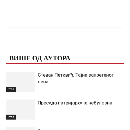
Facebook
X
ReddIt
Email
ПОВЕЗАНЕ ОБЈАВЕ
ВИШЕ ОД АУТОРА
Стеван Петквић: Тајна запретеног
овна
Став
Пресуда патријарху је небулозна
Став