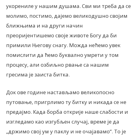
укорениле у нашим душама. Сви ми треба да се
молимо, постимо, дајемо великодушно својим
ближњима и на други начин
преоријентишемо своје
животе Богу да би
примили Његову снагу.
Можда нећемо увек
помислити да ћемо буквално умрети у том
процесу, али озбиљно рвање са нашим
гресима је заиста битка.
Док ове године настављамо великопосно
путовање, пригрлимо ту битку и никада се не
предајмо.
Када борба открије наше слабости и
изгледамо као изгубљен случај, време је да
„држимо свој ум у паклу и не очајавамо“.
То је