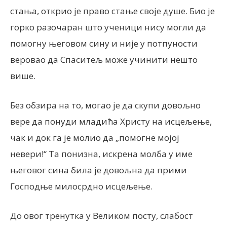
стања, открио је право стање своје душе. Био је
горко разочаран што ученици нису могли да
помогну његовом сину и није у потпуности
веровао да Спаситељ може учинити нешто
више.
Без обзира на то, могао је да скупи довољно
вере да понуди младића Христу на исцељење,
чак и док га је молио да „помогне мојој
невери!“ Та понизна, искрена молба у име
његовог сина била је довољна да прими
Господње милосрдно исцељење.
До овог тренутка у Великом посту, слабост