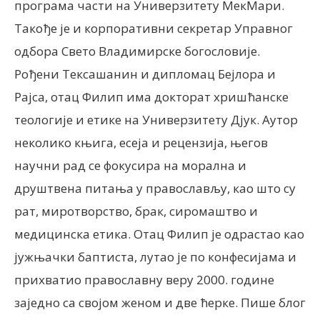
програма части на Универзитету МекМари.
Такође је и корпоративни секретар Управног
одбора Свето Владимирске богословије.
Рођени Тексашанин и дипломац Бејлора и
Рајса, отац
Филип има докторат
хришћанске
теологије и етике на Универзитету Дјук.
Аутор
неколико књига, есеја и рецензија, његов
научни рад се фокусира на морална и
друштвена питања у православљу, као што су
рат, миротворство, брак, сиромаштво и
медицинска етика.
Отац
Филип је одрастао као
јужњачки баптиста, лутао је по конфесијама и
прихватио православну веру 2000. године
заједно са својом женом и две ћерке.
Пише
блог