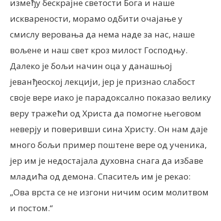
између бескрајне светости Бога и наше
искварености, морамо одбити очајање у
смислу веровања да нема наде за нас, наше
вољене и наш свет кроз милост Господњу.
Далеко је бољи начин оца у данашњој
јеванђеоској лекцији, јер је признао слабост
своје вере иако је парадоксално показао велику
веру тражећи од Христа да помогне његовом
неверју и поверивши сина Христу. Он нам даје
много бољи пример поштене вере од ученика,
јер им је недостајала духовна снага да избаве
младића од демона. Спаситељ им је рекао:
„Ова врста се не изгони ничим осим молитвом
и постом.“