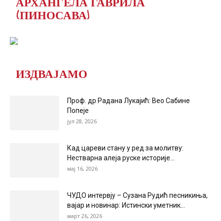
АРХАНГЕЛА ГАВРИЛА
(ПИНОСАВА)
ИЗДВАЈАМО
Проф. др Радана Лукајић: Вео Сабине
Попеје
јул 28, 2026
Кад цареви стану у ред за молитву:
Нестварна алеја руске историје...
мај 16, 2026
ЧУДО интервју – Сузана Рудић песникиња,
вајар и новинар: Истински уметник...
март 26, 2026