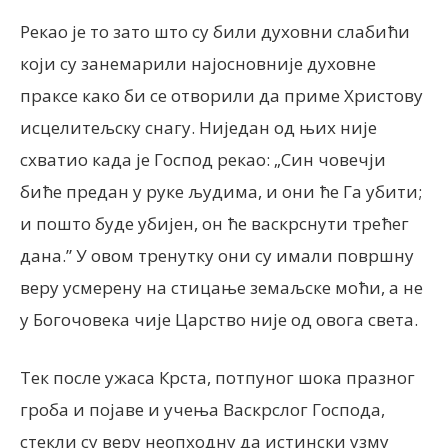
Рекао је то зато што су били духовни слабићи
који су занемарили најосновније духовне
праксе како би се отворили да приме Христову
исцелитељску снагу. Ниједан од њих није
схватио када је Господ рекао: „Син човечји
биће предан у руке људима, и они ће Га убити;
и пошто буде убијен, он ће васкрснути трећег
дана.” У овом тренутку они су имали површну
веру усмерену на стицање земаљске моћи, а не
у Богочовека чије Царство није од овога света.
Тек после ужаса Крста, потпуног шока празног
гроба и појаве и учења Васкрслог Господа,
стекли су веру неопходну да истински узму