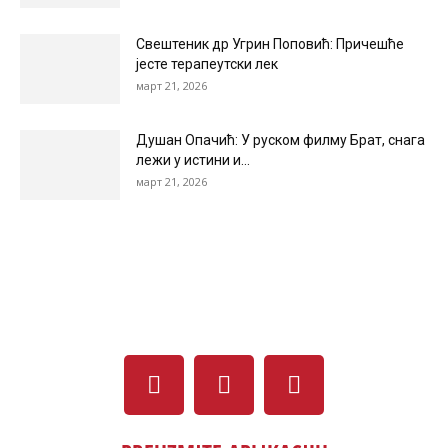
Свештеник др Угрин Поповић: Причешће
јесте терапеутски лек
март 21, 2026
Душан Опачић: У руском филму Брат, снага
лежи у истини и...
март 21, 2026