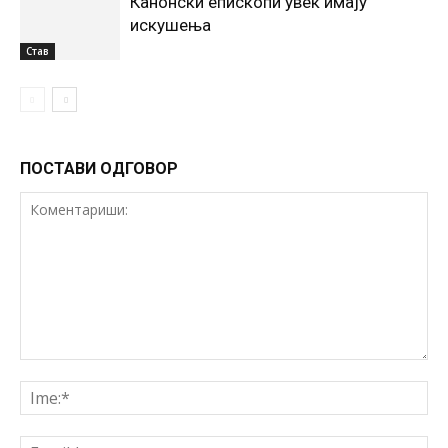
Канонски епископи увек имају
искушења
Став
ПОСТАВИ ОДГОВОР