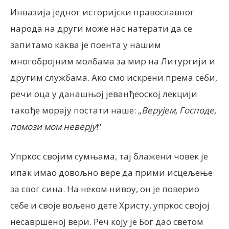
Инвазија једног историјски православног
народа на други може нас натерати да се
запитамо каква је поента у нашим
многобројним молбама за мир на Литургији и
другим службама. Ако смо искрени према себи,
речи оца у данашњој јеванђеоској лекцији
такође морају постати наше: „
Верујем, Господе,
помози мом неверју
!“
Упркос својим сумњама, тај блажени човек је
ипак имао довољно вере да прими исцељење
за свог сина. На неком нивоу, он је поверио
себе и своје вољено дете Христу, упркос својој
несавршеној вери. Реч коју је Бог дао светом